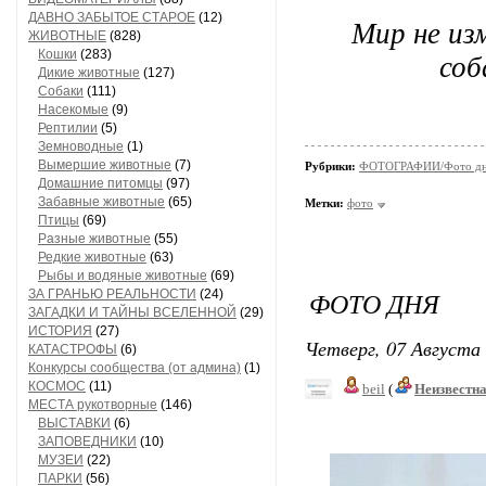
ДАВНО ЗАБЫТОЕ СТАРОЕ
(12)
Мир не изм
ЖИВОТНЫЕ
(828)
соб
Кошки
(283)
Дикие животные
(127)
Собаки
(111)
Насекомые
(9)
Рептилии
(5)
Земноводные
(1)
Вымершие животные
(7)
Рубрики:
ФОТОГРАФИИ/Фото д
Домашние питомцы
(97)
Забавные животные
(65)
Метки:
фото
Птицы
(69)
Разные животные
(55)
Редкие животные
(63)
Рыбы и водяные животные
(69)
ФОТО ДНЯ
ЗА ГРАНЬЮ РЕАЛЬНОСТИ
(24)
ЗАГАДКИ И ТАЙНЫ ВСЕЛЕННОЙ
(29)
ИСТОРИЯ
(27)
Четверг, 07 Августа 
КАТАСТРОФЫ
(6)
Конкурсы сообщества (от админа)
(1)
КОСМОС
(11)
beil
(
Неизвестн
МЕСТА рукотворные
(146)
ВЫСТАВКИ
(6)
ЗАПОВЕДНИКИ
(10)
МУЗЕИ
(22)
ПАРКИ
(56)