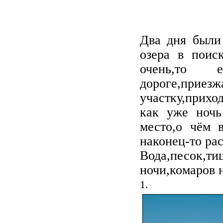
Два дня были
озера в поис
очень,то 
дороге,п
участку,приход
как уже ночь
место,о чём 
наконец-то ра
Вода,песок
ночи,комаров н
1.