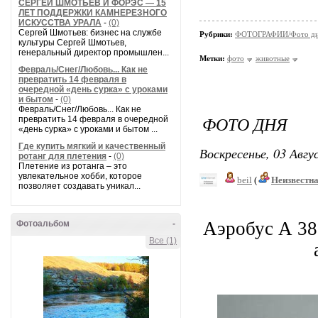
СЕРГЕЙ ШМОТЬЕВ И ФОРЭС — 15
ЛЕТ ПОДДЕРЖКИ КАМНЕРЕЗНОГО
ИСКУССТВА УРАЛА
-
(0)
Сергей Шмотьев: бизнес на службе
Рубрики:
ФОТОГРАФИИ/Фото д
культуры Сергей Шмотьев,
генеральный директор промышлен...
Метки:
фото
животные
Февраль/Снег/Любовь... Как не
превратить 14 февраля в
очередной «день сурка» с уроками
и бытом
-
(0)
Февраль/Снег/Любовь... Как не
ФОТО ДНЯ
превратить 14 февраля в очередной
«день сурка» с уроками и бытом ...
Где купить мягкий и качественный
Воскресенье, 03 Авгу
ротанг для плетения
-
(0)
Плетение из ротанга – это
увлекательное хобби, которое
beil
(
Неизвестн
позволяет создавать уникал...
Аэробус А 38
Фотоальбом
-
Все (1)