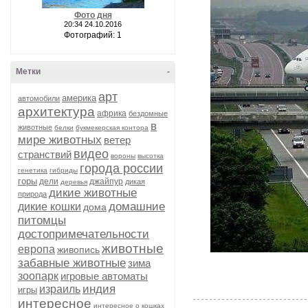
Фото дня
20:34 24.10.2016
Фотографий: 1
Метки
-
арт
америка
автомобили
архитектура
африка
бездомные
в
животные
белки
букмекерская контора
мире животных
ветер
видео
странствий
вороны
высотка
города россии
генетика
гибриды
горы
дели
джайпур
дикая
деревья
дикие животные
природа
домашние
дикие кошки
дома
питомцы
достопримечательности
животные
европа
живопись
забавные животные
зима
зоопарк
игровые автоматы
индия
израиль
игры
интересное
интересное о кошках