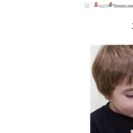
beil
(
Неизвестн