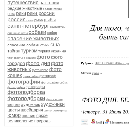
путешествия
растения
редкие животные
редкие птицы
реки
реки россии
река
россия
рыбы
рыба
руны
Для того, 
санкт-петербург
скульптуры
собаки
собор
быть си
смешные коты
спасение животных
сша
спасение собаки
стихи
туризм
тайган
украина
турция
фото
фото
утки
факты о кошках
фото дня
фото
городов
Рубрики:
ФОТОГРАФИИ/Фото д
животных
фото
фото котов
Метки:
фото
кошек
фотограф
фото собак
фотографии
фотографии собак
фотографы
фотография
фотоподборка
ФОТО ДНЯ. БЕ
фотоподборки
фотосессия
художники
художник
хищники
цветы
швейцария
Четверг, 31 Июля 201
щенки
эзотерика
юмор
яркое
япония
великолепие природы
beil
(
Неизвестн