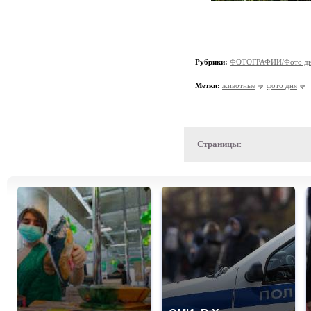
Рубрики:
ФОТОГРАФИИ/Фото д
Метки:
животные
фото дня
Страницы: