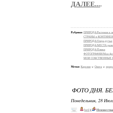
ДАЛЕЕ...
.
Рубрики:
ПРИРОДА/Растения и л
СТРАНЫ и КОНТИНЕ
ПРИРОДА/Озера,ручьи
ПРИРОДА/МЕСТА разн
ПРИРОДА/Пляжи
ФОТОГРАФИИ/Мои фо
МОИ СОБСТВЕННЫЕ
Метки:
Карелия
Онега
прир
ФОТО ДНЯ. БЕ
Понедельник, 28 Июля
beil
(
Неизвестн