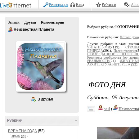
Регистрация
Вход
Рейтинги
Авос
Записи
Друзья
Комментарии
Выбрана рубрика
ФОТОГРАФИ
Неизвестная Планета
Вложенные рубрики:
Фотоподбор
Другие рубрики в этом дневн
ЧИТАТЕЛЯМИ)
(119),
СТРАН
ПРИРОДА
(291),
Палеонтология
(
НЕИЗВЕДАННОЕ и НЕОБЫЧН
Конкурсы сообщества (от админ
РЕАЛЬНОСТИ
(24),
ЖИВОТНЫ
АРХИТЕКТУРА,ИНТЕРЬЕР
(293)
ФОТО ДНЯ
Суббота, 09 Августа
В друзья
beil
(
Неизвестн
Рубрики
-
ВРЕМЕНА ГОДА
(52)
Зима
(23)