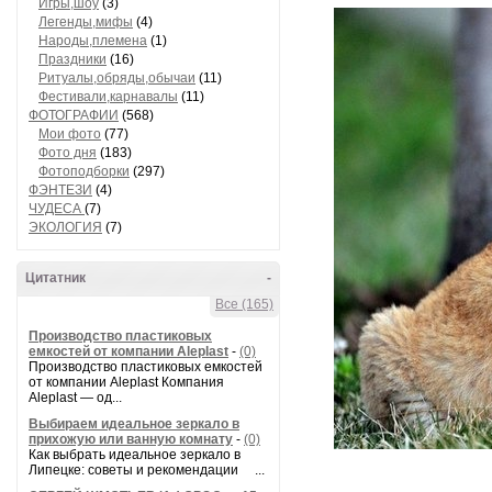
Игры,шоу
(3)
Легенды,мифы
(4)
Народы,племена
(1)
Праздники
(16)
Ритуалы,обряды,обычаи
(11)
Фестивали,карнавалы
(11)
ФОТОГРАФИИ
(568)
Мои фото
(77)
Фото дня
(183)
Фотоподборки
(297)
ФЭНТЕЗИ
(4)
ЧУДЕСА
(7)
ЭКОЛОГИЯ
(7)
Цитатник
-
Все (165)
Производство пластиковых
емкостей от компании Aleplast
-
(0)
Производство пластиковых емкостей
от компании Aleplast Компания
Aleplast — од...
Выбираем идеальное зеркало в
прихожую или ванную комнату
-
(0)
Как выбрать идеальное зеркало в
Липецке: советы и рекомендации ...