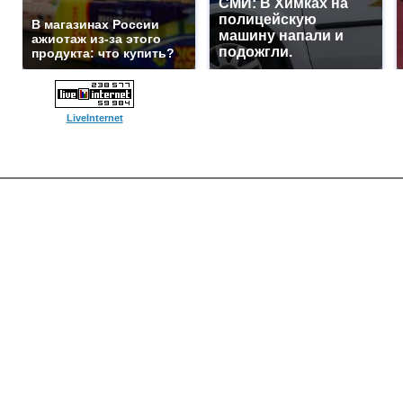
СМИ: В Химках на
полицейскую
В магазинах России
машину напали и
ажиотаж из-за этого
подожгли.
продукта: что купить?
LiveInternet