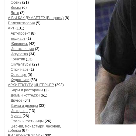
Осень
(21)
Весна
(6)
Лето
(2)
А ВЫ КАК ДУМАЕТЕ? (Вопросы)
(8)
Палеонтология
(5)
АРТ
(131)
Арт-проект
(8)
Бодиарт
(1)
Живопись
(42)
Инсталляция
(3)
Искусство
(34)
Креатив
(13)
Скульптуры
(29)
Стрит-арт
(1)
Фото-арт
(5)
Художники
(53)
АРХИТЕКТУРА,ИНТЕРЬЕР
(293)
Бары и рестораны
(2)
Дома и коттеджи
(61)
Другое
(64)
Замки и дворцы
(33)
Интерьер
(13)
Музеи
(26)
Отели и гостиницы
(26)
Церкви, монастыри, часовни,
соборы
(67)
ВИДЕОМАТЕРИАЛЫ
(88)