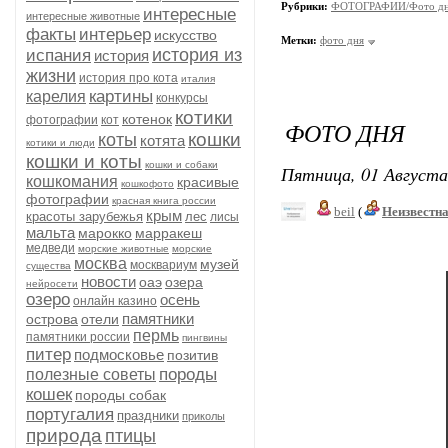
Рубрики:
ФОТОГРАФИИ/Фото д
интересные
интересные животные
факты
интерьер
искусство
Метки:
фото дня
история из
испания
история
жизни
история про кота
италия
картины
карелия
конкурсы
котики
котенок
фотографии
кот
ФОТО ДНЯ
кошки
коты
котята
котики и люди
кошки и коты
кошки и собаки
Пятница, 01 Августа
кошкомания
красивые
кошкофото
фотографии
красная книга россии
beil
(
Неизвестн
крым
красоты зарубежья
лес
лисы
мальта
марокко
марракеш
медведи
морские животные
морские
москва
музей
москвариум
существа
новости
оаэ
озера
нейросети
озеро
осень
онлайн казино
памятники
острова
отели
пермь
памятники россии
пингвины
питер
подмосковье
позитив
породы
полезные советы
кошек
породы собак
португалия
праздники
приколы
природа
птицы