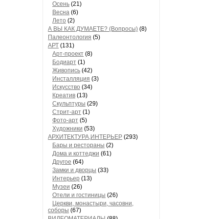
Осень
(21)
Весна
(6)
Лето
(2)
А ВЫ КАК ДУМАЕТЕ? (Вопросы)
(8)
Палеонтология
(5)
АРТ
(131)
Арт-проект
(8)
Бодиарт
(1)
Живопись
(42)
Инсталляция
(3)
Искусство
(34)
Креатив
(13)
Скульптуры
(29)
Стрит-арт
(1)
Фото-арт
(5)
Художники
(53)
АРХИТЕКТУРА,ИНТЕРЬЕР
(293)
Бары и рестораны
(2)
Дома и коттеджи
(61)
Другое
(64)
Замки и дворцы
(33)
Интерьер
(13)
Музеи
(26)
Отели и гостиницы
(26)
Церкви, монастыри, часовни,
соборы
(67)
ВИДЕОМАТЕРИАЛЫ
(88)