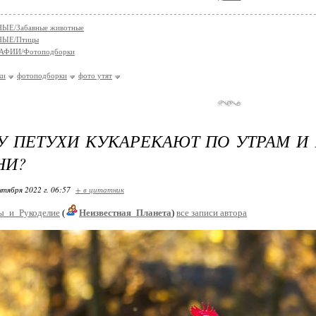
Е/Забавные животные
ЫЕ/Птицы
АФИИ/Фотоподборки
ки
фотоподборки
фото утят
 ПЕТУХИ КУКАРЕКАЮТ ПО УТРАМ И
НИ?
нтября 2022 г. 06:57
+ в цитатник
ы_и_Рукоделие
(
Неизвестная_Планета
)
все записи автора