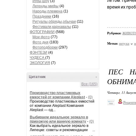
летом. Приче
Игры,шоу
(3)
Легенды,мифы
(4)
время их про
Народы,племена
(1)
Праздники
(16)
Ритуалы,обряды,обычаи
(11)
Фестивали,карнавалы
(11)
ФОТОГРАФИИ
(568)
Рубрики:
ЖИВОТН
Мои фото
(77)
Фото дня
(183)
Метки:
петухи
и
Фотоподборки
(297)
ФЭНТЕЗИ
(4)
ЧУДЕСА
(7)
ЭКОЛОГИЯ
(7)
ПЕС Н
Цитатник
-
ОБНИМА
Все (165)
Четверг, 11 Август
Производство пластиковых
емкостей от компании Aleplast
-
(0)
Производство пластиковых емкостей
Рецепт
от компании Aleplast Компания
Aleplast — од...
Выбираем идеальное зеркало в
прихожую или ванную комнату
-
(0)
Как выбрать идеальное зеркало в
Липецке: советы и рекомендации ...