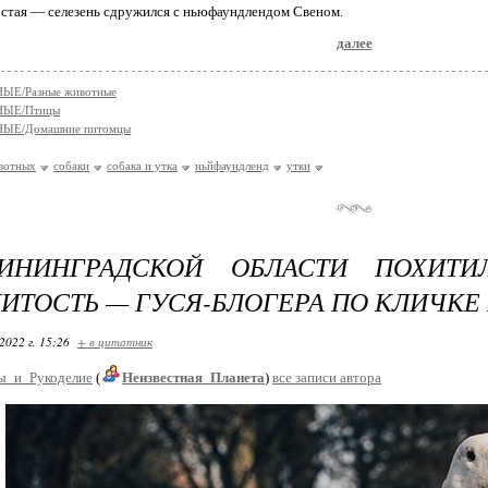
я стая — селезень сдружился с ньюфаундлендом Свеном.
далее
Е/Разные животные
ЫЕ/Птицы
ЫЕ/Домашние питомцы
вотных
собаки
собака и утка
ньйфаундленд
утки
ИНИНГРАДСКОЙ ОБЛАСТИ ПОХИТ
ИТОСТЬ — ГУСЯ-БЛОГЕРА ПО КЛИЧКЕ
2022 г. 15:26
+ в цитатник
ы_и_Рукоделие
(
Неизвестная_Планета
)
все записи автора