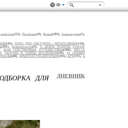
 животные
(55),
Насекомые
(9),
Кошки
(283),
Земноводные
(1),
ИЦИИ
(45),
ТЕМА ДНЯ (ОБСУДИТЬ с ЧИТАТЕЛЯМИ)
(119),
А
(291),
Палеонтология
(5),
О МОЕМ РОДНОМ ГОРОДЕ
),
МОИ СОБСТВЕННЫЕ ПУТЕШЕСТВИЯ
(266),
МЕСТА
7),
ЗАГАДКИ И ТАЙНЫ ВСЕЛЕННОЙ
(29),
ЗА ГРАНЬЮ
ЕРИАЛЫ
(88),
АРХИТЕКТУРА,ИНТЕРЬЕР
(293),
АРТ
(131),
А
ОДБОРКА ДЛЯ
ДНЕВНИК