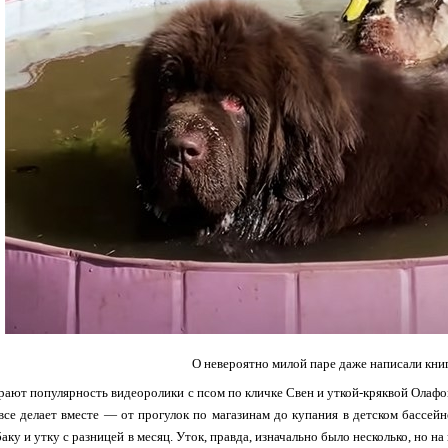
О невероятно милой паре даже написали книг
рают популярность видеоролики с псом по кличке Свен и уткой-кряквой Олаф
все делает вместе — от прогулок по магазинам до купания в детском бассей
аку и утку с разницей в месяц. Уток, правда, изначально было несколько, но на