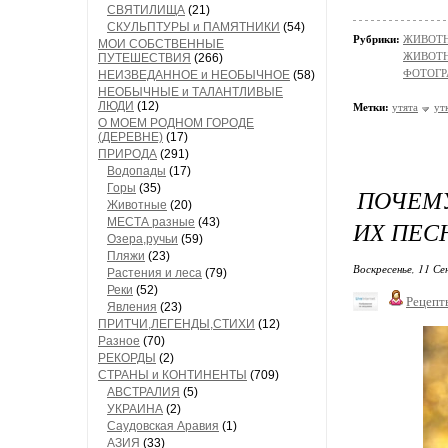
СВЯТИЛИЩА
(21)
СКУЛЬПТУРЫ и ПАМЯТНИКИ
(54)
Рубрики:
ЖИВОТНЫ
МОИ СОБСТВЕННЫЕ
ЖИВОТН
ПУТЕШЕСТВИЯ
(266)
ФОТОГР
НЕИЗВЕДАННОЕ и НЕОБЫЧНОЕ
(58)
НЕОБЫЧНЫЕ и ТАЛАНТЛИВЫЕ
ЛЮДИ
(12)
Метки:
утята
ут
О МОЕМ РОДНОМ ГОРОДЕ
(ДЕРЕВНЕ)
(17)
ПРИРОДА
(291)
Водопады
(17)
Горы
(35)
ПОЧЕМУ
Животные
(20)
МЕСТА разные
(43)
ИХ ПЕС
Озера,ручьи
(59)
Пляжи
(23)
Воскресенье, 11 Се
Растения и леса
(79)
Реки
(52)
Рецепт
Явления
(23)
ПРИТЧИ,ЛЕГЕНДЫ,СТИХИ
(12)
Разное
(70)
РЕКОРДЫ
(2)
СТРАНЫ и КОНТИНЕНТЫ
(709)
АВСТРАЛИЯ
(5)
УКРАИНА
(2)
Саудовская Аравия
(1)
АЗИЯ
(33)