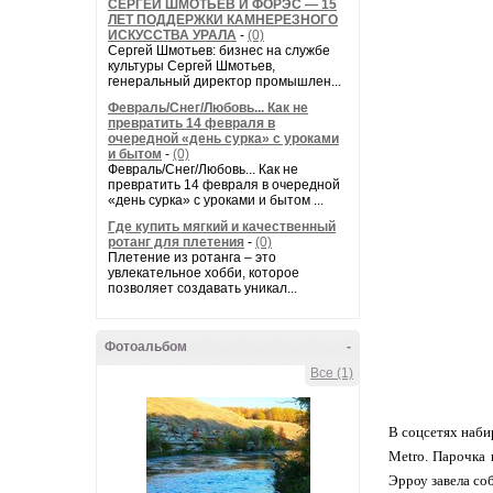
СЕРГЕЙ ШМОТЬЕВ И ФОРЭС — 15
ЛЕТ ПОДДЕРЖКИ КАМНЕРЕЗНОГО
ИСКУССТВА УРАЛА
-
(0)
Сергей Шмотьев: бизнес на службе
культуры Сергей Шмотьев,
генеральный директор промышлен...
Февраль/Снег/Любовь... Как не
превратить 14 февраля в
очередной «день сурка» с уроками
и бытом
-
(0)
Февраль/Снег/Любовь... Как не
превратить 14 февраля в очередной
«день сурка» с уроками и бытом ...
Где купить мягкий и качественный
ротанг для плетения
-
(0)
Плетение из ротанга – это
увлекательное хобби, которое
позволяет создавать уникал...
Фотоальбом
-
Все (1)
В соцсетях наби
Metro. Парочка 
Эрроу завела соб