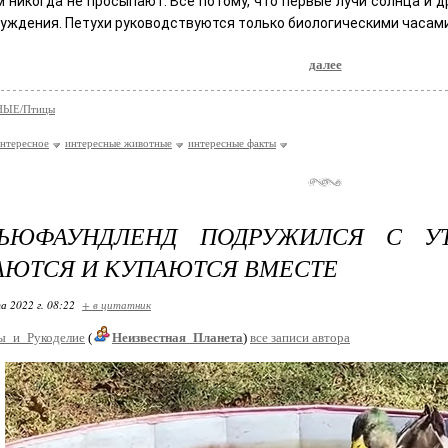
м никогда не просыпают. Все потому, что первые лучи солнца и 
буждения. Петухи руководствуются только биологическими часами
далее
ЫЕ/Птицы
нтересное
интересные животные
интересные факты
ЬЮФАУНДЛЕНД ПОДРУЖИЛСЯ С У
ЮТСЯ И КУПАЮТСЯ ВМЕСТЕ
а 2022 г. 08:22
+ в цитатник
ы_и_Рукоделие
(
Неизвестная_Планета
)
все записи автора