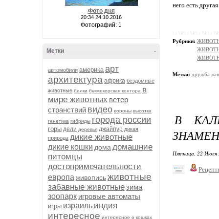
него есть друга
Фото дня
20:34 24.10.2016
Фотографий: 1
Рубрики:
ЖИВОТНЫ
ЖИВОТН
Метки
-
ЖИВОТН
арт
америка
автомобили
Метки:
дружба жи
архитектура
африка
бездомные
в
животные
белки
букмекерская контора
мире животных
ветер
видео
странствий
вороны
высотка
В КАЛ
города россии
генетика
гибриды
горы
дели
джайпур
дикая
деревья
ЗНАМЕН
дикие животные
природа
домашние
дикие кошки
дома
Пятница, 22 Июля 
питомцы
достопримечательности
Рецепт
животные
европа
живопись
забавные животные
зима
зоопарк
игровые автоматы
индия
израиль
игры
интересное
интересное о кошках