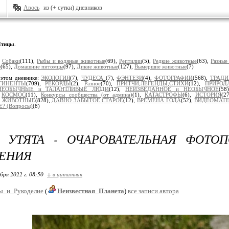
Авось
из (+ сутки) дневников
тицы
.
:
Собаки
(111),
Рыбы и водяные животные
(69),
Рептилии
(5),
Редкие животные
(63),
Разные
е
(65),
Домашние питомцы
(97),
Дикие животные
(127),
Вымершие животные
(7)
 этом дневнике:
ЭКОЛОГИЯ
(7),
ЧУДЕСА
(7),
ФЭНТЕЗИ
(4),
ФОТОГРАФИИ
(568),
ТРАД
ТИНЕНТЫ
(709),
РЕКОРДЫ
(2),
Разное
(70),
ПРИТЧИ,ЛЕГЕНДЫ,СТИХИ
(12),
ПРИРОД
НЕОБЫЧНЫЕ и ТАЛАНТЛИВЫЕ ЛЮДИ
(12),
НЕИЗВЕДАННОЕ и НЕОБЫЧНОЕ
(58
,
КОСМОС
(11),
Конкурсы сообщества (от админа)
(1),
КАТАСТРОФЫ
(6),
ИСТОРИЯ
(2
,
ЖИВОТНЫЕ
(828),
ДАВНО ЗАБЫТОЕ СТАРОЕ
(12),
ВРЕМЕНА ГОДА
(52),
ВИДЕОМАТ
? (Вопросы)
(8)
 УТЯТА - ОЧАРОВАТЕЛЬНАЯ ФОТОП
ЕНИЯ
бря 2022 г. 08:50
+ в цитатник
ы_и_Рукоделие
(
Неизвестная_Планета
)
все записи автора