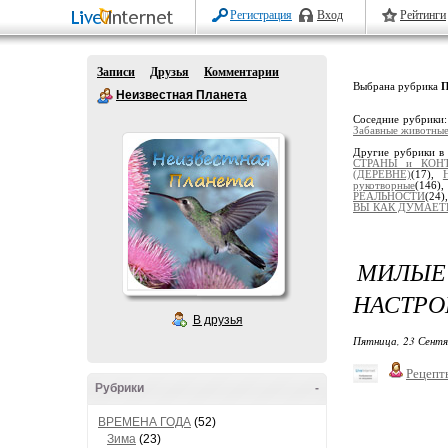
Регистрация
Вход
Рейтинги
Записи
Друзья
Комментарии
Выбрана рубрика
П
Неизвестная Планета
Соседние рубрики
Забавные животны
Другие рубрики в
СТРАНЫ и КОН
(ДЕРЕВНЕ)
(17),
рукотворные
(146)
РЕАЛЬНОСТИ
(24)
ВЫ КАК ДУМАЕТЕ
МИЛЫЕ
НАСТРО
В друзья
Пятница, 23 Сентя
Рецепт
Рубрики
-
ВРЕМЕНА ГОДА
(52)
Зима
(23)