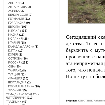
АНГЛИЯ
(11)
АНТАРКТИДА
(2)
АФРИКА
(27)
БЕЛОРУССИЯ
(2)
ГЕРМАНИЯ
(11)
ГОЛЛАНДИЯ
(9)
ЕВРОПА
(103)
ИЗРАИЛЬ
(38)
ИНДИЯ
(11)
Сегодняшний ска
ИСПАНИЯ
(28)
детства. То ее 
ИТАЛИЯ
(18)
КАНАДА и АЛЯСКА
(3)
барыжить с мутн
КИТАЙ
(16)
КОРЕЯ
(2)
произошло с наш
ОСТРОВА
(36)
эта неприметная 
РОССИЯ
(233)
США
(30)
того, что попала
ТАЙЛАНД
(8)
ТУРЦИЯ
(11)
Но не тут-то был
ФРАНЦИЯ
(25)
ШОТЛАНДИЯ
(2)
ЮЖНАЯ АМЕРИКА
(10)
ЯПОНИЯ
(15)
ТЕМА ДНЯ (ОБСУДИТЬ с
ЧИТАТЕЛЯМИ)
(119)
Рубрики:
ЖИВОТНЫЕ/Рыбы и вод
ТРАДИЦИИ
(45)