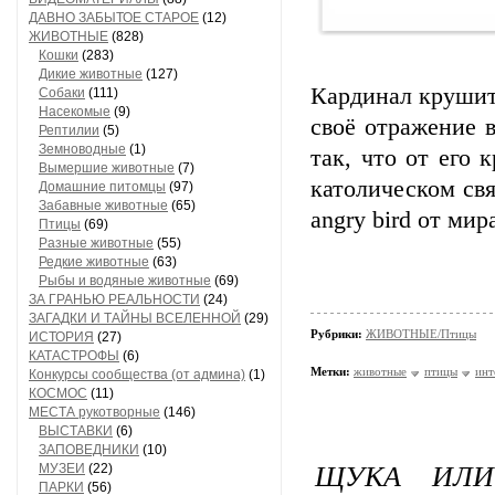
ДАВНО ЗАБЫТОЕ СТАРОЕ
(12)
ЖИВОТНЫЕ
(828)
Кошки
(283)
Дикие животные
(127)
Кардинал крушит
Собаки
(111)
Насекомые
(9)
своё отражение в
Рептилии
(5)
Земноводные
(1)
так, что от его 
Вымершие животные
(7)
католическом св
Домашние питомцы
(97)
Забавные животные
(65)
angry bird от ми
Птицы
(69)
Разные животные
(55)
Редкие животные
(63)
Рыбы и водяные животные
(69)
ЗА ГРАНЬЮ РЕАЛЬНОСТИ
(24)
ЗАГАДКИ И ТАЙНЫ ВСЕЛЕННОЙ
(29)
Рубрики:
ЖИВОТНЫЕ/Птицы
ИСТОРИЯ
(27)
КАТАСТРОФЫ
(6)
Метки:
животные
птицы
инт
Конкурсы сообщества (от админа)
(1)
КОСМОС
(11)
МЕСТА рукотворные
(146)
ВЫСТАВКИ
(6)
ЗАПОВЕДНИКИ
(10)
ЩУКА ИЛИ
МУЗЕИ
(22)
ПАРКИ
(56)