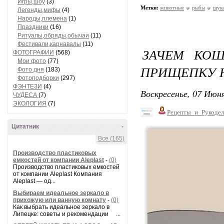
Игры,шоу
(3)
Метки:
животные
рыбы
щук
Легенды,мифы
(4)
Народы,племена
(1)
Праздники
(16)
Ритуалы,обряды,обычаи
(11)
Фестивали,карнавалы
(11)
ЗАЧЕМ КО
ФОТОГРАФИИ
(568)
Мои фото
(77)
ПРИЩЕПКУ Н
Фото дня
(183)
Фотоподборки
(297)
ФЭНТЕЗИ
(4)
Воскресенье, 07 Июня
ЧУДЕСА
(7)
ЭКОЛОГИЯ
(7)
Рецепты_и_Рукодел
Цитатник
-
Все (165)
Производство пластиковых
емкостей от компании Aleplast
-
(0)
Производство пластиковых емкостей
от компании Aleplast Компания
Aleplast — од...
Выбираем идеальное зеркало в
прихожую или ванную комнату
-
(0)
Как выбрать идеальное зеркало в
Липецке: советы и рекомендации ...