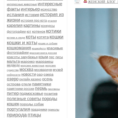
ЖЕНСКИЙ_БЛОГ_
интересные
интересные животные
факты
интерьер
искусство
история из
испания
история
жизни
история про кота
италия
картины
карелия
конкурсы
котики
котенок
фотографии
кот
кошки
коты
котята
котики и люди
кошки и коты
кошки и собаки
кошкомания
красивые
кошкофото
фотографии
красная книга россии
крым
красоты зарубежья
лес
лисы
мальта
марокко
марракеш
медведи
морские животные
морские
москва
музей
москвариум
существа
новости
оаэ
озера
нейросети
озеро
осень
онлайн казино
памятники
острова
отели
пермь
памятники россии
пингвины
питер
подмосковье
позитив
породы
полезные советы
кошек
породы собак
португалия
праздники
приколы
природа
птицы