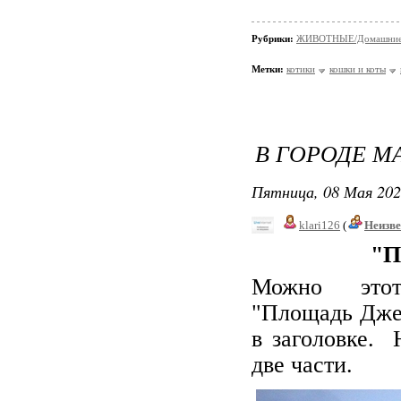
Рубрики:
ЖИВОТНЫЕ/Домашние
Метки:
котики
кошки и коты
В ГОРОДЕ МА
Пятница, 08 Мая 202
klari126
(
Неизв
"П
Можно этот
"Площадь
Дже
в заголовке. 
две части.