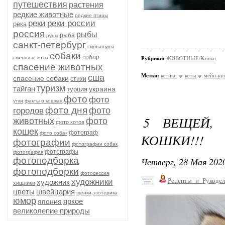
путешествия
растения
редкие животные
редкие птицы
реки
реки россии
река
россия
рыбы
рыба
руны
санкт-петербург
скульптуры
собаки
собор
смешные коты
Рубрики:
ЖИВОТНЫЕ/Кошки
спасение животных
Метки:
котики
коты
мейн-ку
сша
спасение собаки
стихи
туризм
тайган
украина
турция
фото
фото
утки
факты о кошках
фото дня
фото
городов
5 ВЕЩЕЙ,
животных
фото
фото котов
кошек
фотограф
фото собак
КОШКИ!!!
фотографии
фотографии собак
фотографы
фотография
фотоподборка
Четверг, 28 Мая 2020
фотоподборки
фотосессия
Рецепты_и_Рукодел
художники
художник
хищники
цветы
швейцария
щенки
эзотерика
юмор
яркое
япония
великолепие природы