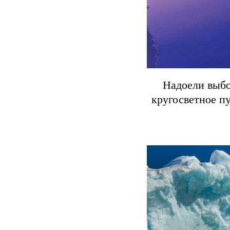
Надоели выбо
кругосветное п