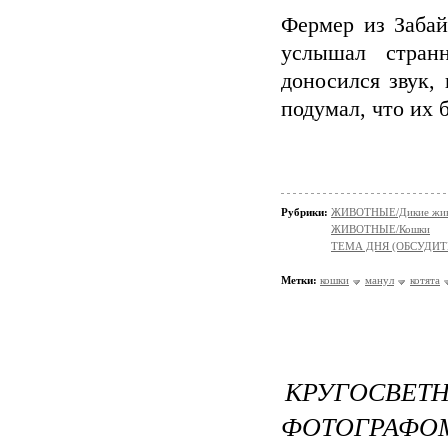
Фермер из Забай
услышал стран
доносился звук,
подумал, что их 
Рубрики:
ЖИВОТНЫЕ/Дикие жив
ЖИВОТНЫЕ/Кошки
ТЕМА ДНЯ (ОБСУДИТ
Метки:
кошки
манул
котята
КРУГОСВ
ФОТОГРАФО