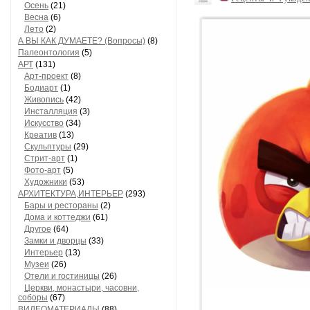
Осень
(21)
Весна
(6)
Лето
(2)
А ВЫ КАК ДУМАЕТЕ? (Вопросы)
(8)
Палеонтология
(5)
АРТ
(131)
Арт-проект
(8)
Бодиарт
(1)
Живопись
(42)
Инсталляция
(3)
Искусство
(34)
Креатив
(13)
Скульптуры
(29)
Стрит-арт
(1)
Фото-арт
(5)
Художники
(53)
АРХИТЕКТУРА,ИНТЕРЬЕР
(293)
Бары и рестораны
(2)
Дома и коттеджи
(61)
Другое
(64)
Замки и дворцы
(33)
Интерьер
(13)
Музеи
(26)
Отели и гостиницы
(26)
Церкви, монастыри, часовни,
соборы
(67)
ВИДЕОМАТЕРИАЛЫ
(88)