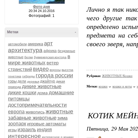
Фото дня
Лично я так нико
20:34 24.10.2016
Фотографий: 1
чего другие та
определено исп
Метки
-
предмета на се
арт
своего зверя, на
америка
автомобили
архитектура
африка
бездомные
в
животные
белки
букмекерская контора
мире животных
ветер
видео
странствий
вороны
высотка
города россии
Рубрики:
ЖИВОТНЫЕ/Кошки
генетика
гибриды
горы
дели
джайпур
дикая
деревья
дикие животные
Метки:
кошки
кошки и коты
природа
домашние
дикие кошки
дома
питомцы
достопримечательности
животные
европа
живопись
КОТИК МЕЙН
забавные животные
зима
зоопарк
игровые автоматы
Пятница, 29 Мая 202
индия
израиль
игры
интересное
интересное о кошках