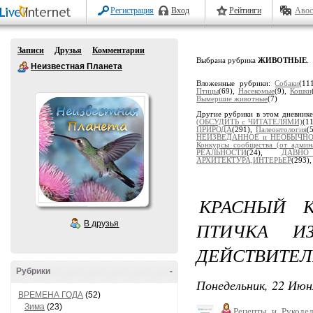
Регистрация
Вход
Рейтинги
Авос
Записи
Друзья
Комментарии
Выбрана рубрика
ЖИВОТНЫЕ
.
Неизвестная Планета
Вложенные рубрики:
Собаки
(11
Птицы
(69),
Насекомые
(9),
Кошки
Вымершие животные
(7)
Другие рубрики в этом дневник
(ОБСУДИТЬ с ЧИТАТЕЛЯМИ)
(1
ПРИРОДА
(291),
Палеонтология
(
НЕИЗВЕДАННОЕ и НЕОБЫЧН
Конкурсы сообщества (от админ
РЕАЛЬНОСТИ
(24),
ДАВН
АРХИТЕКТУРА,ИНТЕРЬЕР
(293)
КРАСНЫЙ К
ПТИЧКА ИЗ
В друзья
ДЕЙСТВИТЕЛ
Рубрики
-
Понедельник, 22 Июн
ВРЕМЕНА ГОДА
(52)
Зима
(23)
Рецепты_и_Рукодел