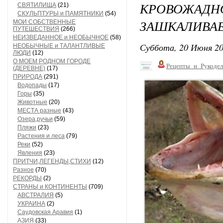
КРОВОЖ
СВЯТИЛИЩА
(21)
СКУЛЬПТУРЫ и ПАМЯТНИКИ
(54)
ЗАШКАЛИВАЕ
МОИ СОБСТВЕННЫЕ
ПУТЕШЕСТВИЯ
(266)
НЕИЗВЕДАННОЕ и НЕОБЫЧНОЕ
(58)
Суббота, 20 Июня 20
НЕОБЫЧНЫЕ и ТАЛАНТЛИВЫЕ
ЛЮДИ
(12)
О МОЕМ РОДНОМ ГОРОДЕ
Рецепты_и_Рукодел
(ДЕРЕВНЕ)
(17)
ПРИРОДА
(291)
Водопады
(17)
Горы
(35)
Животные
(20)
МЕСТА разные
(43)
Озера,ручьи
(59)
Пляжи
(23)
Растения и леса
(79)
Реки
(52)
Явления
(23)
ПРИТЧИ,ЛЕГЕНДЫ,СТИХИ
(12)
Разное
(70)
РЕКОРДЫ
(2)
СТРАНЫ и КОНТИНЕНТЫ
(709)
АВСТРАЛИЯ
(5)
УКРАИНА
(2)
Саудовская Аравия
(1)
АЗИЯ
(33)