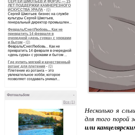
СЕРГЕЙ ШМОТЬЕВ И ФОРЭС — 15
ЛЕТ ПОДДЕРЖКИ КАМНЕРЕЗНОГО
ИСКУССТВА УРАЛА
-
(0)
Сергей Шмотьев: бизнес на службе
культуры Сергей Шмотьев,
генеральный директор промышлен...
Февраль/Снег/Любовь... Как не
превратить 14 февраля в
очередной «день сурка» с уроками
и бытом
-
(0)
Февраль/Снег/Любовь... Как не
превратить 14 февраля в очередной
«день сурка» с уроками и бытом ...
Где купить мягкий и качественный
ротанг для плетения
-
(0)
Плетение из ротанга – это
увлекательное хобби, которое
позволяет создавать уникал...
Фотоальбом
-
Все (1)
Несколько я слы
для того порой
или канцелярск