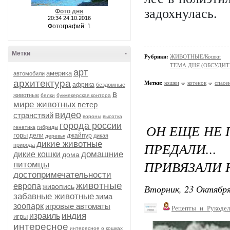
задохнулась.
Фото дня
20:34 24.10.2016
Фотографий: 1
Метки
-
Рубрики:
ЖИВОТНЫЕ/Кошки
ТЕМА ДНЯ (ОБСУДИТ
арт
америка
автомобили
архитектура
Метки:
кошки
котенок
спасе
африка
бездомные
в
животные
белки
букмекерская контора
мире животных
ветер
видео
странствий
вороны
высотка
города россии
ОН ЕЩЕ НЕ 
генетика
гибриды
горы
дели
джайпур
дикая
деревья
дикие животные
ПРЕДАЛИ..
природа
домашние
дикие кошки
дома
ПРИВЯЗАЛИ 
питомцы
достопримечательности
животные
европа
живопись
Вторник, 23 Октября
забавные животные
зима
зоопарк
игровые автоматы
Рецепты_и_Рукодел
индия
израиль
игры
интересное
интересное о кошках