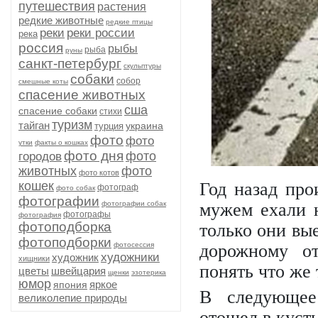
путешествия
растения
редкие животные
редкие птицы
реки
реки россии
река
россия
рыбы
рыба
руны
санкт-петербург
скульптуры
собаки
собор
смешные коты
спасение животных
сша
спасение собаки
стихи
туризм
тайган
украина
турция
фото
фото
утки
факты о кошках
фото дня
фото
городов
животных
фото
фото котов
кошек
Год назад про
фотограф
фото собак
фотографии
фотографии собак
мужем ехали н
фотографы
фотография
фотоподборка
только они вые
фотоподборки
фотосессия
дорожному от
художники
художник
хищники
понять что же 
цветы
швейцария
щенки
эзотерика
юмор
яркое
япония
В следующее
великолепие природы
отошел в кусты