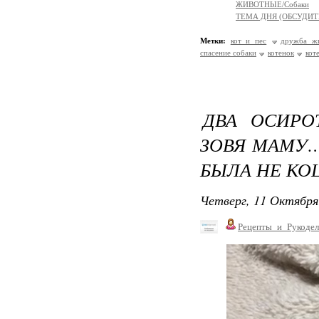
ЖИВОТНЫЕ/Собаки
ТЕМА ДНЯ (ОБСУДИТ
Метки:
кот и пес
дружба ж
спасение собаки
котенок
кот
ДВА ОСИРО
ЗОВЯ МАМУ…
БЫЛА НЕ КОШ
Четверг, 11 Октября
Рецепты_и_Рукодел