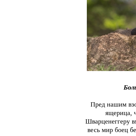
Бол
Пред нашим взо
ящерица, 
Шварценеггеру вм
весь мир боец б