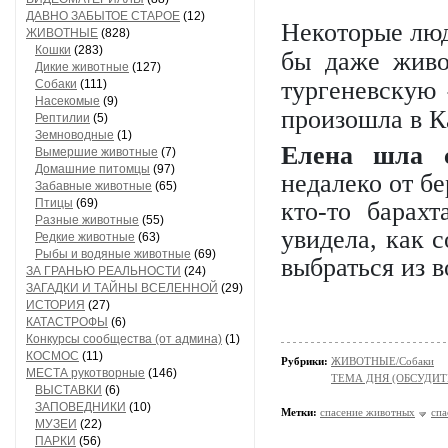
ДАВНО ЗАБЫТОЕ СТАРОЕ
(12)
Некоторые люд
ЖИВОТНЫЕ
(828)
Кошки
(283)
бы даже живо
Дикие животные
(127)
тургеневскую 
Собаки
(111)
Насекомые
(9)
произошла в К
Рептилии
(5)
Земноводные
(1)
Елена шла с
Вымершие животные
(7)
Домашние питомцы
(97)
недалеко от бе
Забавные животные
(65)
Птицы
(69)
кто-то барах
Разные животные
(55)
увидела, как 
Редкие животные
(63)
Рыбы и водяные животные
(69)
выбраться из в
ЗА ГРАНЬЮ РЕАЛЬНОСТИ
(24)
ЗАГАДКИ И ТАЙНЫ ВСЕЛЕННОЙ
(29)
ИСТОРИЯ
(27)
КАТАСТРОФЫ
(6)
Конкурсы сообщества (от админа)
(1)
КОСМОС
(11)
Рубрики:
ЖИВОТНЫЕ/Собаки
МЕСТА рукотворные
(146)
ТЕМА ДНЯ (ОБСУДИТ
ВЫСТАВКИ
(6)
ЗАПОВЕДНИКИ
(10)
Метки:
спасение животных
спа
МУЗЕИ
(22)
ПАРКИ
(56)