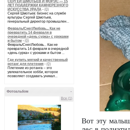
СЕРГЕЙ ШМОТЬЕВ И ФОРЭС — 15
ЛЕТ ПОДДЕРЖКИ КАМНЕРЕЗНОГО
ИСКУССТВА УРАЛА
-
(0)
Сергей Шмотьев: бизнес на службе
культуры Сергей Шмотьев,
генеральный директор промышлен...
Февраль/Снег/Любовь... Как не
превратить 14 февраля в
очередной «день сурка» с уроками
и бытом
-
(0)
Февраль/Снег/Любовь... Как не
превратить 14 февраля в очередной
«день сурка» с уроками и бытом ...
Где купить мягкий и качественный
ротанг для плетения
-
(0)
Плетение из ротанга – это
увлекательное хобби, которое
позволяет создавать уникал...
Фотоальбом
-
Все (1)
Вот эту малыш
лес в полиэти