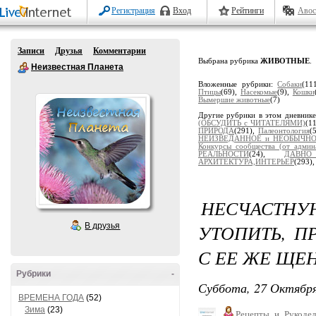
Регистрация
Вход
Рейтинги
Авос
Записи
Друзья
Комментарии
Выбрана рубрика
ЖИВОТНЫЕ
.
Неизвестная Планета
Вложенные рубрики:
Собаки
(11
Птицы
(69),
Насекомые
(9),
Кошки
Вымершие животные
(7)
Другие рубрики в этом дневник
(ОБСУДИТЬ с ЧИТАТЕЛЯМИ)
(1
ПРИРОДА
(291),
Палеонтология
(
НЕИЗВЕДАННОЕ и НЕОБЫЧН
Конкурсы сообщества (от админ
РЕАЛЬНОСТИ
(24),
ДАВН
АРХИТЕКТУРА,ИНТЕРЬЕР
(293)
НЕСЧАСТ
УТОПИТЬ, 
В друзья
С ЕЕ ЖЕ ЩЕ
Рубрики
-
Суббота, 27 Октября
ВРЕМЕНА ГОДА
(52)
Зима
(23)
Рецепты_и_Рукодел