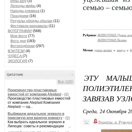
Игры,шоу
(3)
семью – семью
Легенды,мифы
(4)
Народы,племена
(1)
Праздники
(16)
Ритуалы,обряды,обычаи
(11)
Фестивали,карнавалы
(11)
ФОТОГРАФИИ
(568)
Рубрики:
ЖИВОТНЫЕ/Дикие жив
Мои фото
(77)
ЖИВОТНЫЕ/Кошки
Фото дня
(183)
Фотоподборки
(297)
Метки:
дикие кошки
манул
ф
ФЭНТЕЗИ
(4)
ЧУДЕСА
(7)
ЭКОЛОГИЯ
(7)
Цитатник
-
ЭТУ МАЛЫ
Все (165)
ПОЛИЭТИЛ
Производство пластиковых
емкостей от компании Aleplast
-
(0)
ЗАВЯЗАВ УЗЛ
Производство пластиковых емкостей
от компании Aleplast Компания
Aleplast — од...
Среда, 24 Октября 20
Выбираем идеальное зеркало в
прихожую или ванную комнату
-
(0)
Как выбрать идеальное зеркало в
Рецепты_и_Рукодел
Липецке: советы и рекомендации ...