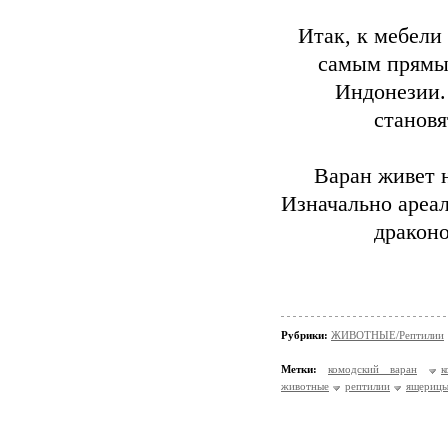
Итак, к мебели 
самым прямым
Индонезии. 
становя
Варан живет 
Изначально ареал
драконо
Рубрики:
ЖИВОТНЫЕ/Рептилии
Метки:
комодский варан
к
животные
рептилии
ящериц