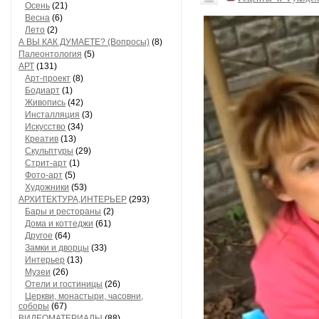
Осень
(21)
Весна
(6)
Лето
(2)
А ВЫ КАК ДУМАЕТЕ? (Вопросы)
(8)
Палеонтология
(5)
АРТ
(131)
Арт-проект
(8)
Бодиарт
(1)
Живопись
(42)
Инсталляция
(3)
Искусство
(34)
Креатив
(13)
Скульптуры
(29)
Стрит-арт
(1)
Фото-арт
(5)
Художники
(53)
АРХИТЕКТУРА,ИНТЕРЬЕР
(293)
Бары и рестораны
(2)
Дома и коттеджи
(61)
Другое
(64)
Замки и дворцы
(33)
Интерьер
(13)
Музеи
(26)
Отели и гостиницы
(26)
Церкви, монастыри, часовни,
соборы
(67)
ВИДЕОМАТЕРИАЛЫ
(88)