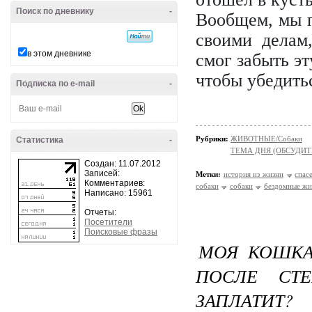
Поиск по дневнику
-
Вообщем, мы п
своими делам
в этом дневнике
смог забыть эт
чтобы убедитьс
Подписка по e-mail
-
Рубрики:
ЖИВОТНЫЕ/Собаки
Статистика
-
ТЕМА ДНЯ (ОБСУДИТ
Создан: 11.07.2012
Записей:
Метки:
история из жизни
спас
Комментариев:
собаки
собаки
бездомные жи
Написано: 15961
Отчеты:
Посетители
Поисковые фразы
МОЯ КОШКА
ПОСЛЕ СТЕ
ЗАПЛАТИТ?