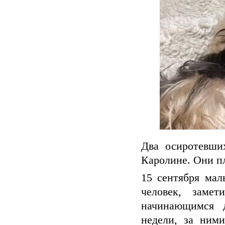
Два осиротевши
Каролине. Они п
15 сентября ма
человек, заме
начинающимся 
недели, за ним