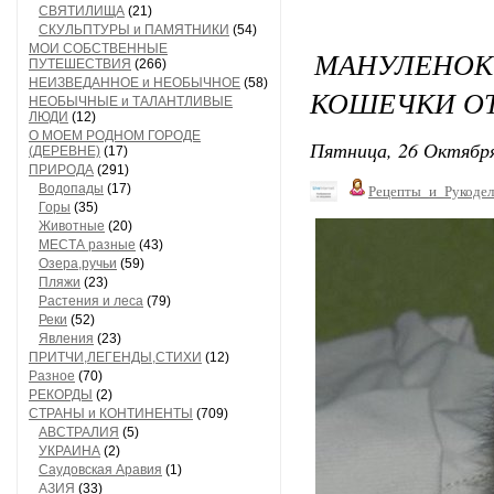
СВЯТИЛИЩА
(21)
СКУЛЬПТУРЫ и ПАМЯТНИКИ
(54)
МОИ СОБСТВЕННЫЕ
МАНУЛЕНОК
ПУТЕШЕСТВИЯ
(266)
НЕИЗВЕДАННОЕ и НЕОБЫЧНОЕ
(58)
КОШЕЧКИ ОТ
НЕОБЫЧНЫЕ и ТАЛАНТЛИВЫЕ
ЛЮДИ
(12)
О МОЕМ РОДНОМ ГОРОДЕ
Пятница, 26 Октября
(ДЕРЕВНЕ)
(17)
ПРИРОДА
(291)
Водопады
(17)
Рецепты_и_Рукодел
Горы
(35)
Животные
(20)
МЕСТА разные
(43)
Озера,ручьи
(59)
Пляжи
(23)
Растения и леса
(79)
Реки
(52)
Явления
(23)
ПРИТЧИ,ЛЕГЕНДЫ,СТИХИ
(12)
Разное
(70)
РЕКОРДЫ
(2)
СТРАНЫ и КОНТИНЕНТЫ
(709)
АВСТРАЛИЯ
(5)
УКРАИНА
(2)
Саудовская Аравия
(1)
АЗИЯ
(33)