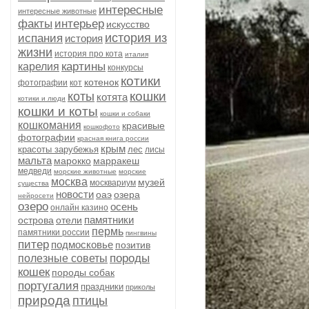
интересные
интересные животные
факты
интерьер
искусство
история из
испания
история
жизни
история про кота
италия
картины
карелия
конкурсы
котики
котенок
фотографии
кот
кошки
коты
котята
котики и люди
кошки и коты
кошки и собаки
кошкомания
красивые
кошкофото
фотографии
красная книга россии
крым
красоты зарубежья
лес
лисы
мальта
марокко
марракеш
медведи
морские животные
морские
москва
музей
москвариум
существа
новости
оаэ
озера
нейросети
озеро
осень
онлайн казино
памятники
острова
отели
пермь
памятники россии
пингвины
питер
подмосковье
позитив
породы
полезные советы
кошек
породы собак
португалия
праздники
приколы
природа
птицы