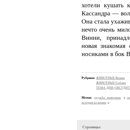
хотели кушать 
Кассандра — вол
Она стала ухажив
нечто очень мил
Винни, принадл
новая знакомая
носиками в бок В
Рубрики:
ЖИВОТНЫЕ/Кошки
ЖИВОТНЫЕ/Собаки
ТЕМА ДНЯ (ОБСУДИТ
Метки:
дружба животных
с
история из жизни
Страницы: