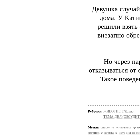
Девушка случай
дома. У Кати
решили взять 
внезапно обр
Но через па
отказываться от 
Такое поведе
Рубрики:
ЖИВОТНЫЕ/Кошки
ТЕМА ДНЯ (ОБСУДИТ
Метки:
спасение животных
к
котенок
котята
история из ж