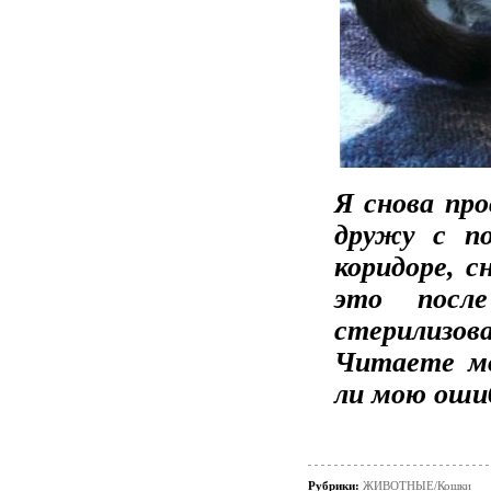
Я снова пр
дружу с п
коридоре, с
это посл
стерилизо
Читаете м
ли мою оши
Рубрики:
ЖИВОТНЫЕ/Кошки