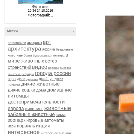
Фото дня
20:34 24.10.2016
Фотографий: 1
Метки
-
арт
америка
автомобили
архитектура
африка
бездомные
в
животные
белки
букмекерская контора
мире животных
ветер
видео
странствий
вороны
высотка
города россии
генетика
гибриды
горы
дели
джайпур
дикая
деревья
дикие животные
природа
домашние
дикие кошки
дома
питомцы
достопримечательности
животные
европа
живопись
забавные животные
зима
зоопарк
игровые автоматы
индия
израиль
игры
интересное
интересное о кошках