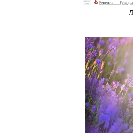
Рецепты_и_Рукодел
Л