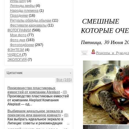
Игры,шоу
(3)
Легенды,мифы
(4)
Народы,племена
(1)
Праздники
(16)
СМЕШНЫЕ 
Ритуалы,обряды,обычаи
(11)
Фестивали,карнавалы
(11)
КОТОРЫЕ ОЧЕ
ФОТОГРАФИИ
(568)
Мои фото
(77)
Фото дня
(183)
Пятница, 30 Июня 20
Фотоподборки
(297)
ФЭНТЕЗИ
(4)
Рецепты_и_Рукодел
ЧУДЕСА
(7)
ЭКОЛОГИЯ
(7)
Цитатник
-
Все (165)
Производство пластиковых
емкостей от компании Aleplast
-
(0)
Производство пластиковых емкостей
от компании Aleplast Компания
Aleplast — од...
Выбираем идеальное зеркало в
прихожую или ванную комнату
-
(0)
Как выбрать идеальное зеркало в
Липецке: советы и рекомендации ...