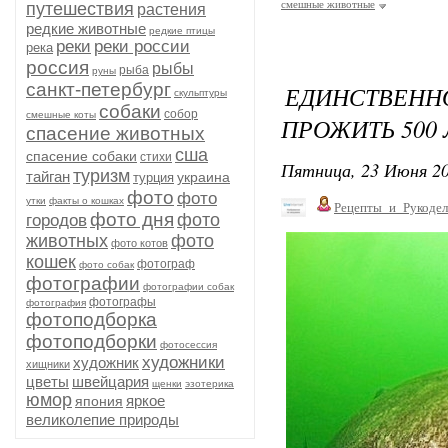
смешные животные
путешествия
растения
редкие животные
редкие птицы
реки
реки россии
река
россия
рыбы
рыба
руны
санкт-петербург
ЕДИНСТВЕНН
скульптуры
собаки
собор
смешные коты
ПРОЖИТЬ 500 
спасение животных
сша
спасение собаки
стихи
Пятница, 23 Июня 20
туризм
тайган
украина
турция
фото
фото
утки
факты о кошках
Рецепты_и_Рукодел
фото дня
фото
городов
животных
фото
фото котов
кошек
фотограф
фото собак
фотографии
фотографии собак
фотографы
фотография
фотоподборка
фотоподборки
фотосессия
художники
художник
хищники
цветы
швейцария
щенки
эзотерика
юмор
яркое
япония
великолепие природы