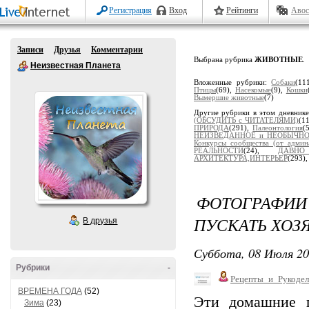
Регистрация
Вход
Рейтинги
Авос
Записи
Друзья
Комментарии
Выбрана рубрика
ЖИВОТНЫЕ
.
Неизвестная Планета
Вложенные рубрики:
Собаки
(11
Птицы
(69),
Насекомые
(9),
Кошки
Вымершие животные
(7)
Другие рубрики в этом дневник
(ОБСУДИТЬ с ЧИТАТЕЛЯМИ)
(1
ПРИРОДА
(291),
Палеонтология
(
НЕИЗВЕДАННОЕ и НЕОБЫЧН
Конкурсы сообщества (от админ
РЕАЛЬНОСТИ
(24),
ДАВН
АРХИТЕКТУРА,ИНТЕРЬЕР
(293)
ФОТОГРАФИИ 
ПУСКАТЬ ХОЗЯ
В друзья
Суббота, 08 Июля 20
Рубрики
-
Рецепты_и_Рукодел
ВРЕМЕНА ГОДА
(52)
Эти домашние 
Зима
(23)