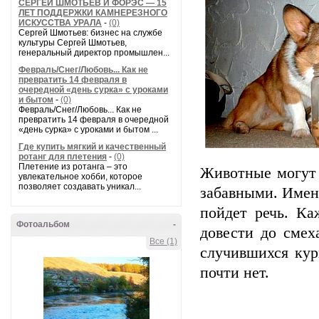
СЕРГЕЙ ШМОТЬЕВ И ФОРЭС — 15
ЛЕТ ПОДДЕРЖКИ КАМНЕРЕЗНОГО
ИСКУССТВА УРАЛА
-
(0)
Сергей Шмотьев: бизнес на службе
культуры Сергей Шмотьев,
генеральный директор промышлен...
Февраль/Снег/Любовь... Как не
превратить 14 февраля в
очередной «день сурка» с уроками
и бытом
-
(0)
Февраль/Снег/Любовь... Как не
превратить 14 февраля в очередной
«день сурка» с уроками и бытом ...
Где купить мягкий и качественный
ротанг для плетения
-
(0)
Плетение из ротанга – это
Животные могут 
увлекательное хобби, которое
позволяет создавать уникал...
забавными. Именн
пойдет речь. К
Фотоальбом
-
довести до смех
Все (1)
случившихся кур
почти нет.