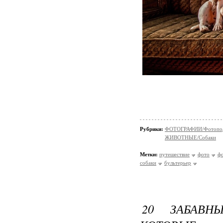
Рубрики:
ФОТОГРАФИИ/Фотопо
ЖИВОТНЫЕ/Собаки
Метки:
путешествие
фото
ф
собаки
бультерьер
20 ЗАБАВН