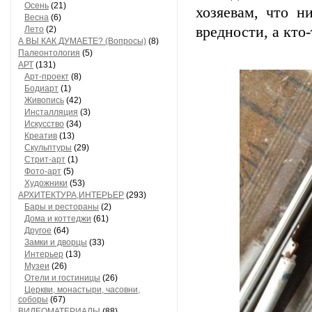
Осень
(21)
хозяевам, что н
Весна
(6)
вредности, а кто
Лето
(2)
А ВЫ КАК ДУМАЕТЕ? (Вопросы)
(8)
Палеонтология
(5)
АРТ
(131)
Арт-проект
(8)
Бодиарт
(1)
Живопись
(42)
Инсталляция
(3)
Искусство
(34)
Креатив
(13)
Скульптуры
(29)
Стрит-арт
(1)
Фото-арт
(5)
Художники
(53)
АРХИТЕКТУРА,ИНТЕРЬЕР
(293)
Бары и рестораны
(2)
Дома и коттеджи
(61)
Другое
(64)
Замки и дворцы
(33)
Интерьер
(13)
Музеи
(26)
Отели и гостиницы
(26)
Церкви, монастыри, часовни,
соборы
(67)
ВИДЕОМАТЕРИАЛЫ
(88)