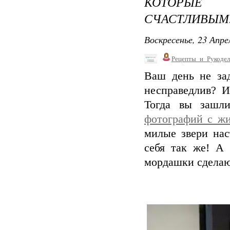
КОТОРЫЕ
СЧАСТЛИВЫМ
Воскресенье, 23 Апре
Рецепты_и_Рукодел
Ваш день не зад
несправедлив? И
Тогда вы зашл
фотографий с ж
милые звери нас
себя так же! А 
мордашки сделаю