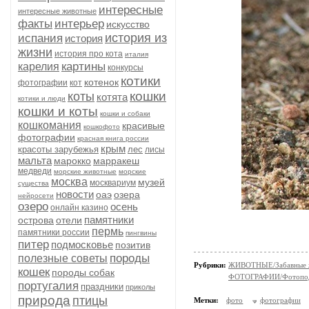
интересные
интересные животные
факты
интерьер
искусство
история из
испания
история
жизни
история про кота
италия
картины
карелия
конкурсы
котики
котенок
фотографии
кот
кошки
коты
котята
котики и люди
кошки и коты
кошки и собаки
кошкомания
красивые
кошкофото
фотографии
красная книга россии
крым
красоты зарубежья
лес
лисы
мальта
марокко
марракеш
медведи
морские животные
морские
москва
музей
москвариум
существа
новости
оаэ
озера
нейросети
озеро
осень
онлайн казино
памятники
острова
отели
пермь
памятники россии
пингвины
питер
подмосковье
позитив
породы
полезные советы
Рубрики:
ЖИВОТНЫЕ/Забавные 
кошек
породы собак
ФОТОГРАФИИ/Фотопо
португалия
праздники
приколы
природа
птицы
Метки:
фото
фотографии