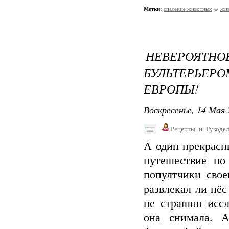
Метки:
спасение животных
жи
НЕВЕРОЯТ
БУЛЬТЕРЬЕР
ЕВРОПЫ!
Воскресенье, 14 Мая 
Рецепты_и_Рукодел
А один прекрасн
путешествие по
попултчики свое
развлекал ли пёс
не страшно иссл
она снимала. А