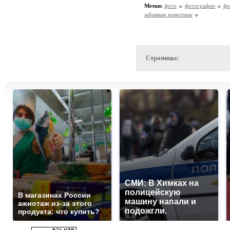
Метки:
фото
фотографии
фо
забавные животные
Страницы:
СМИ: В Химках на
полицейскую
В магазинах России
машину напали и
ажиотаж из-за этого
подожгли.
продукта: что купить?