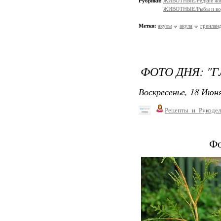
Рубрики:
ЖИВОТНЫЕ/Редкие жи
ЖИВОТНЫЕ/Рыбы и вод
Метки:
акулы
акула
гренлан
ФОТО ДНЯ: "
Воскресенье, 18 Июня
Рецепты_и_Рукодел
Фо