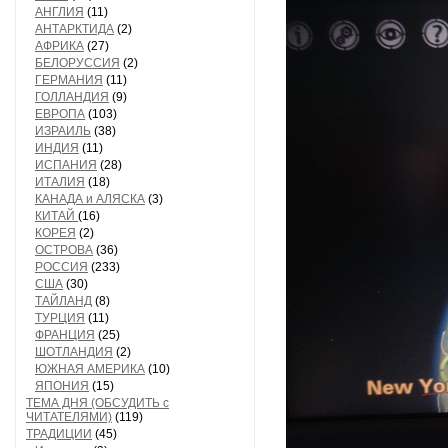
АНГЛИЯ
(11)
АНТАРКТИДА
(2)
АФРИКА
(27)
БЕЛОРУССИЯ
(2)
ГЕРМАНИЯ
(11)
ГОЛЛАНДИЯ
(9)
ЕВРОПА
(103)
ИЗРАИЛЬ
(38)
ИНДИЯ
(11)
ИСПАНИЯ
(28)
ИТАЛИЯ
(18)
КАНАДА и АЛЯСКА
(3)
КИТАЙ
(16)
КОРЕЯ
(2)
ОСТРОВА
(36)
РОССИЯ
(233)
США
(30)
ТАЙЛАНД
(8)
ТУРЦИЯ
(11)
ФРАНЦИЯ
(25)
ШОТЛАНДИЯ
(2)
ЮЖНАЯ АМЕРИКА
(10)
ЯПОНИЯ
(15)
ТЕМА ДНЯ (ОБСУДИТЬ с
ЧИТАТЕЛЯМИ)
(119)
ТРАДИЦИИ
(45)