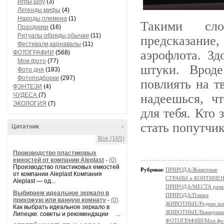
Игры,шоу
(3)
Легенды,мифы
(4)
Народы,племена
(1)
Такими сло
Праздники
(16)
Ритуалы,обряды,обычаи
(11)
предсказание
Фестивали,карнавалы
(11)
аэрофлота. З
ФОТОГРАФИИ
(568)
Мои фото
(77)
штуки. Врод
Фото дня
(183)
Фотоподборки
(297)
повлиять на т
ФЭНТЕЗИ
(4)
ЧУДЕСА
(7)
надеешься, ч
ЭКОЛОГИЯ
(7)
для тебя. Кто 
стать попутчи
Цитатник
-
Все (165)
Производство пластиковых
емкостей от компании Aleplast
-
(0)
Производство пластиковых емкостей
Рубрики:
ПРИРОДА/Животные
от компании Aleplast Компания
СТРАНЫ и КОНТИНЕ
Aleplast — од...
ПРИРОДА/МЕСТА разн
Выбираем идеальное зеркало в
ПРИРОДА/Пляжи
прихожую или ванную комнату
-
(0)
ЖИВОТНЫЕ/Редкие жи
Как выбрать идеальное зеркало в
ЖИВОТНЫЕ/Вымершие
Липецке: советы и рекомендации ...
ФОТОГРАФИИ/Мои фо