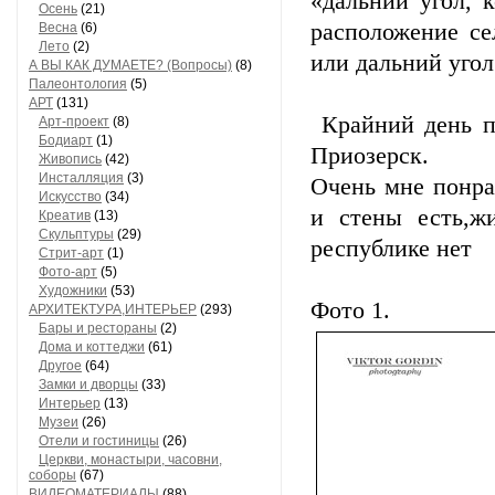
«дальний угол, к
Осень
(21)
расположение се
Весна
(6)
Лето
(2)
или дальний угол
А ВЫ КАК ДУМАЕТЕ? (Вопросы)
(8)
Палеонтология
(5)
АРТ
(131)
Крайний день п
Арт-проект
(8)
Бодиарт
(1)
Приозерск.
Живопись
(42)
Инсталляция
(3)
Очень мне понра
Искусство
(34)
и стены есть,ж
Креатив
(13)
Скульптуры
(29)
республике нет
Стрит-арт
(1)
Фото-арт
(5)
Художники
(53)
Фото 1.
АРХИТЕКТУРА,ИНТЕРЬЕР
(293)
Бары и рестораны
(2)
Дома и коттеджи
(61)
Другое
(64)
Замки и дворцы
(33)
Интерьер
(13)
Музеи
(26)
Отели и гостиницы
(26)
Церкви, монастыри, часовни,
соборы
(67)
ВИДЕОМАТЕРИАЛЫ
(88)