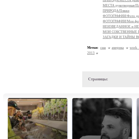
ПРИРОДА/МЕСТА разн
МЕСТА рукотворные/
ПРИРОДА/Пляжи
ФОТОГРАФИИ/Фото д
ФОТОГРАФИИ/Мои фо
НЕИЗВЕДАННОЕ и Н
МОИ СОБСТВЕННЫЕ
ЗАГАДКИ И ТАЙНЫ 
Метки:
сша
америка
work 
2013
Страницы: