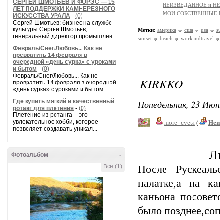
СЕРГЕЙ ШМОТЬЕВ И ФОРЭС — 15
НЕИЗВЕДАННОЕ и Н
ЛЕТ ПОДДЕРЖКИ КАМНЕРЕЗНОГО
МОИ СОБСТВЕННЫЕ
ИСКУССТВА УРАЛА
-
(0)
Сергей Шмотьев: бизнес на службе
культуры Сергей Шмотьев,
Метки:
америка
сша
usa
s
генеральный директор промышлен...
sunset
beach
workandtravel
Февраль/Снег/Любовь... Как не
превратить 14 февраля в
очередной «день сурка» с уроками
и бытом
-
(0)
Февраль/Снег/Любовь... Как не
KIRKKO
превратить 14 февраля в очередной
«день сурка» с уроками и бытом ...
Где купить мягкий и качественный
Понедельник, 23 Июн
ротанг для плетения
-
(0)
Плетение из ротанга – это
увлекательное хобби, которое
more_cveta
(
Неи
позволяет создавать уникал...
Л
Фотоальбом
-
Все (1)
После Рускеаль
палатке,а на к
каньона посовет
было позднее,соп