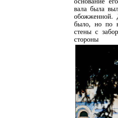
основание ег
вала была выл
обожженной. 
было, но по в
стены с забо
стороны