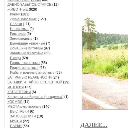
ДАВНО ЗАБЫТОЕ СТАРОЕ
(12)
ЖИВОТНЫЕ
(828)
Кошки
(283)
Дикие животные
(127)
Собаки
(111)
Насекомые
(9)
Рептилии
(5)
Земноводные
(1)
Вымершие животные
(7)
Домашние питомцы
(97)
Забавные животные
(65)
Птицы
(69)
Разные животные
(55)
Редкие животные
(63)
Рыбы и водяные животные
(69)
ЗА ГРАНЬЮ РЕАЛЬНОСТИ
(24)
ЗАГАДКИ И ТАЙНЫ ВСЕЛЕННОЙ
(29)
ИСТОРИЯ
(27)
КАТАСТРОФЫ
(6)
Конкурсы сообщества (от админа)
(1)
КОСМОС
(11)
МЕСТА рукотворные
(146)
ВЫСТАВКИ
(6)
ЗАПОВЕДНИКИ
(10)
МУЗЕИ
(22)
ДАЛЕЕ...
ПАРКИ
(56)