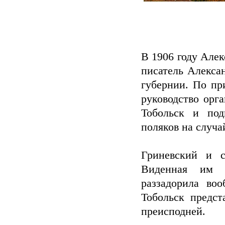
В 1906 году Але
писатель Алекса
губернии. По пр
руководство орга
Тобольск и под
поляков на случ
Гриневский и с
Виденная им 
раззадорила во
Тобольск предс
преисподней.