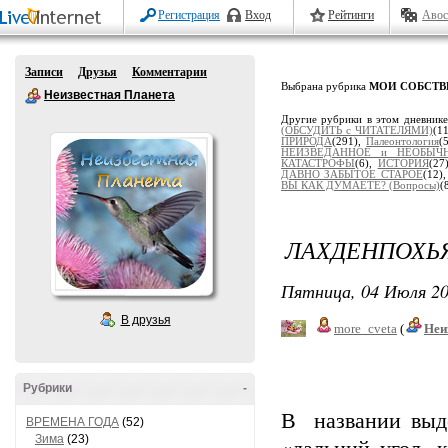
Регистрация
Вход
Рейтинги
Авос
Записи
Друзья
Комментарии
Выбрана рубрика
МОИ СОБСТВ
Неизвестная Планета
Другие рубрики в этом дневник
(ОБСУДИТЬ с ЧИТАТЕЛЯМИ)
(1
ПРИРОДА
(291),
Палеонтология
(
НЕИЗВЕДАННОЕ и НЕОБЫЧ
КАТАСТРОФЫ
(6),
ИСТОРИЯ
(27
ДАВНО ЗАБЫТОЕ СТАРОЕ
(12)
ВЫ КАК ДУМАЕТЕ? (Вопросы)
(
ЛАХДЕНПОХЬ
Пятница, 04 Июля 20
В друзья
more_cveta
(
Неи
Рубрики
-
В названии вы
ВРЕМЕНА ГОДА
(52)
Зима
(23)