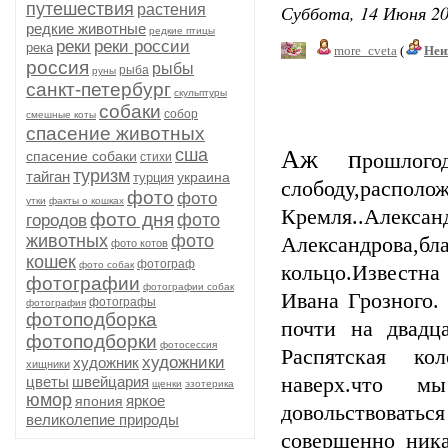
путешествия
Суббота, 14 Июня 20
растения
редкие животные
редкие птицы
реки
реки россии
река
more_cveta
(
Неи
россия
рыбы
рыба
руны
санкт-петербург
скульптуры
собаки
собор
смешные коты
спасение животных
сша
Аж п
спасение собаки
рошлог
стихи
туризм
тайган
украина
турция
слободу,распо
фото
фото
утки
факты о кошках
Кремля..Алексан
фото дня
фото
городов
животных
фото
Александрова
фото котов
кошек
фотограф
фото собак
кольцо.Известна
фотографии
фотографии собак
Ивана Грозного.
фотографы
фотография
фотоподборка
почти на двадц
фотоподборки
фотосессия
Распятская ко
художники
художник
хищники
цветы
швейцария
наверх.что 
щенки
эзотерика
юмор
яркое
япония
довольствоват
великолепие природы
совершенно ника