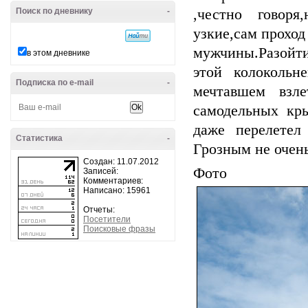
Поиск по дневнику
-
,честно говоря
узкие,сам проход
мужчины.Разойт
в этом дневнике
этой колокольн
Подписка по e-mail
-
мечтавшем взл
самодельных кр
даже перелетел
Статистика
-
Грозным не очень
Создан: 11.07.2012
Ф
Записей:
Комментариев:
Написано: 15961
Отчеты:
Посетители
Поисковые фразы