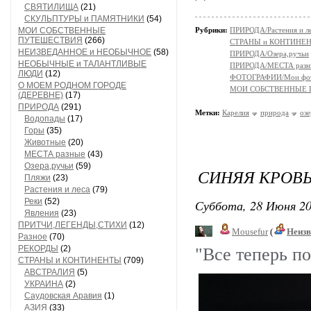
СВЯТИЛИЩА
(21)
СКУЛЬПТУРЫ и ПАМЯТНИКИ
(54)
МОИ СОБСТВЕННЫЕ
Рубрики:
ПРИРОДА/Растения и л
ПУТЕШЕСТВИЯ
(266)
СТРАНЫ и КОНТИНЕ
НЕИЗВЕДАННОЕ и НЕОБЫЧНОЕ
(58)
ПРИРОДА/Озера,ручьи
НЕОБЫЧНЫЕ и ТАЛАНТЛИВЫЕ
ПРИРОДА/МЕСТА разн
ЛЮДИ
(12)
ФОТОГРАФИИ/Мои фо
О МОЕМ РОДНОМ ГОРОДЕ
МОИ СОБСТВЕННЫЕ
(ДЕРЕВНЕ)
(17)
ПРИРОДА
(291)
Метки:
Карелия
природа
оз
Водопады
(17)
Горы
(35)
Животные
(20)
МЕСТА разные
(43)
Озера,ручьи
(59)
СИНЯЯ КРОВ
Пляжи
(23)
Растения и леса
(79)
Реки
(52)
Суббота, 28 Июня 20
Явления
(23)
ПРИТЧИ,ЛЕГЕНДЫ,СТИХИ
(12)
Mousefur
(
Неизв
Разное
(70)
РЕКОРДЫ
(2)
"Все теперь п
СТРАНЫ и КОНТИНЕНТЫ
(709)
АВСТРАЛИЯ
(5)
УКРАИНА
(2)
Саудовская Аравия
(1)
АЗИЯ
(33)