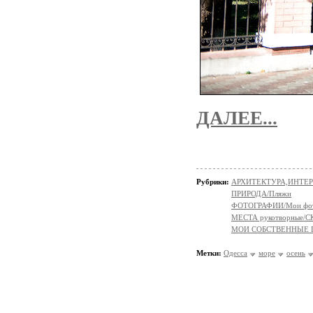
ДАЛЕЕ...
Рубрики:
АРХИТЕКТУРА,ИНТЕРЬ
ПРИРОДА/Пляжи
ФОТОГРАФИИ/Мои фо
МЕСТА рукотворные
МОИ СОБСТВЕННЫЕ
Метки:
Одесса
море
осень