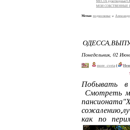
МЕСТА рукотворные
МОИ СОБСТВЕННЫЕ
Метки:
подмосковье
Александр
ОДЕССА,ВЫПУ
Понедельник, 02 Июн
more_cveta
(
Неи
Побывать в
Смотреть мо
пансионата"Х
сожалению,лу
как по пери