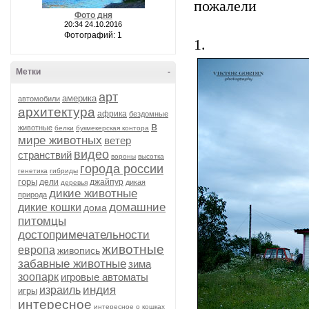
пожалели
Фото дня
20:34 24.10.2016
Фотографий: 1
1.
Метки
-
арт
америка
автомобили
архитектура
африка
бездомные
в
животные
белки
букмекерская контора
мире животных
ветер
видео
странствий
вороны
высотка
города россии
генетика
гибриды
горы
дели
джайпур
дикая
деревья
дикие животные
природа
домашние
дикие кошки
дома
питомцы
достопримечательности
животные
европа
живопись
забавные животные
зима
зоопарк
игровые автоматы
индия
израиль
игры
интересное
интересное о кошках