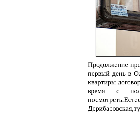
Продолжение про
первый день в О
квартиры договор
время с поль
посмотреть.Ест
Дерибасовская,т