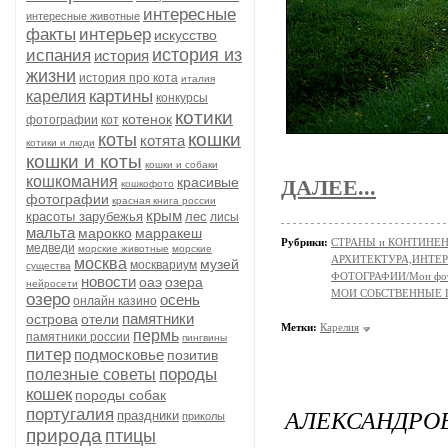
интересные
интересные животные
факты
интерьер
искусство
история из
испания
история
жизни
история про кота
италия
картины
карелия
конкурсы
котики
котенок
фотографии
кот
кошки
коты
котята
котики и люди
кошки и коты
кошки и собаки
кошкомания
красивые
ДАЛЕЕ...
кошкофото
фотографии
красная книга россии
крым
красоты зарубежья
лес
лисы
мальта
марокко
марракеш
Рубрики:
СТРАНЫ и КОНТИНЕ
медведи
морские животные
морские
АРХИТЕКТУРА,ИНТЕРЬЕР
москва
музей
москвариум
существа
ФОТОГРАФИИ/Мои фо
новости
оаэ
озера
нейросети
МОИ СОБСТВЕННЫЕ
озеро
осень
онлайн казино
памятники
острова
отели
Метки:
Карелия
пермь
памятники россии
пингвины
питер
подмосковье
позитив
породы
полезные советы
кошек
породы собак
АЛЕКСАНДРО
португалия
праздники
приколы
природа
птицы