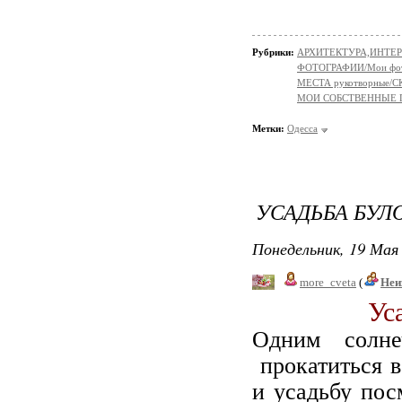
Рубрики:
АРХИТЕКТУРА,ИНТЕРЬ
ФОТОГРАФИИ/Мои фо
МЕСТА рукотворные
МОИ СОБСТВЕННЫЕ
Метки:
Одесса
УСАДЬБА БУ
Понедельник, 19 Мая 
more_cveta
(
Неи
Ус
Одним солн
прокатиться в
и усадьбу пос