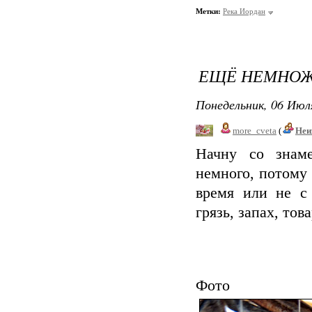
Метки:
Река Иордан
ЕЩЁ НЕМНОЖ
Понедельник, 06 Июля
more_cveta
(
Неи
Начну со знаме
немного, потому 
время или не с
грязь, запах, тов
Ф