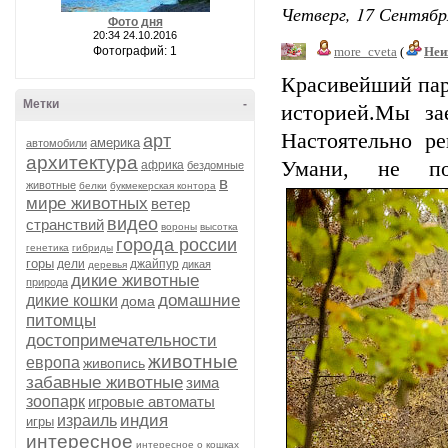
Четверг, 17 Сентябр
Фото дня
20:34 24.10.2016
Фотографий: 1
more_cveta
(
Неи
Красивейший пар
Метки
-
историей.Мы за
Настоятельно р
арт
америка
автомобили
архитектура
Умани, не по
африка
бездомные
в
животные
белки
букмекерская контора
мире животных
ветер
видео
странствий
вороны
высотка
города россии
генетика
гибриды
горы
дели
джайпур
дикая
деревья
дикие животные
природа
домашние
дикие кошки
дома
питомцы
достопримечательности
животные
европа
живопись
забавные животные
зима
зоопарк
игровые автоматы
индия
израиль
игры
интересное
интересное о кошках