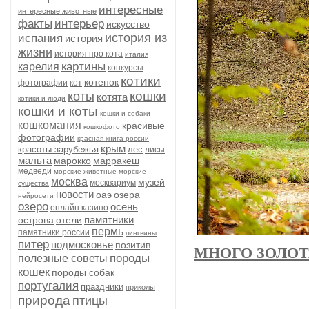
интересные
интересные животные
факты
интерьер
искусство
история из
испания
история
жизни
история про кота
италия
картины
карелия
конкурсы
котики
котенок
фотографии
кот
кошки
коты
котята
котики и люди
кошки и коты
кошки и собаки
кошкомания
красивые
кошкофото
фотографии
красная книга россии
крым
красоты зарубежья
лес
лисы
мальта
марокко
марракеш
медведи
морские животные
морские
москва
музей
москвариум
существа
новости
оаэ
озера
нейросети
озеро
осень
онлайн казино
памятники
острова
отели
пермь
памятники россии
пингвины
питер
подмосковье
позитив
МНОГО ЗОЛОТА
породы
полезные советы
кошек
породы собак
португалия
праздники
приколы
природа
птицы