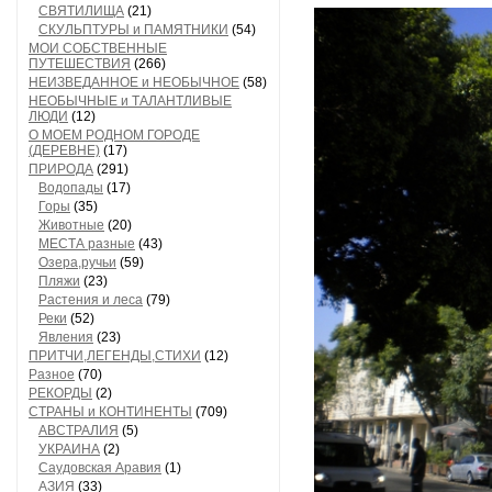
СВЯТИЛИЩА
(21)
СКУЛЬПТУРЫ и ПАМЯТНИКИ
(54)
МОИ СОБСТВЕННЫЕ
ПУТЕШЕСТВИЯ
(266)
НЕИЗВЕДАННОЕ и НЕОБЫЧНОЕ
(58)
НЕОБЫЧНЫЕ и ТАЛАНТЛИВЫЕ
ЛЮДИ
(12)
О МОЕМ РОДНОМ ГОРОДЕ
(ДЕРЕВНЕ)
(17)
ПРИРОДА
(291)
Водопады
(17)
Горы
(35)
Животные
(20)
МЕСТА разные
(43)
Озера,ручьи
(59)
Пляжи
(23)
Растения и леса
(79)
Реки
(52)
Явления
(23)
ПРИТЧИ,ЛЕГЕНДЫ,СТИХИ
(12)
Разное
(70)
РЕКОРДЫ
(2)
СТРАНЫ и КОНТИНЕНТЫ
(709)
АВСТРАЛИЯ
(5)
УКРАИНА
(2)
Саудовская Аравия
(1)
АЗИЯ
(33)