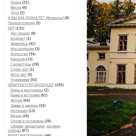
Осень
(21)
Весна
(6)
Лето
(2)
А ВЫ КАК ДУМАЕТЕ? (Вопросы)
(8)
Палеонтология
(5)
АРТ
(131)
Арт-проект
(8)
Бодиарт
(1)
Живопись
(42)
Инсталляция
(3)
Искусство
(34)
Креатив
(13)
Скульптуры
(29)
Стрит-арт
(1)
Фото-арт
(5)
Художники
(53)
АРХИТЕКТУРА,ИНТЕРЬЕР
(293)
Бары и рестораны
(2)
Дома и коттеджи
(61)
Другое
(64)
Замки и дворцы
(33)
Интерьер
(13)
Музеи
(26)
Отели и гостиницы
(26)
Церкви, монастыри, часовни,
соборы
(67)
ВИДЕОМАТЕРИАЛЫ
(88)