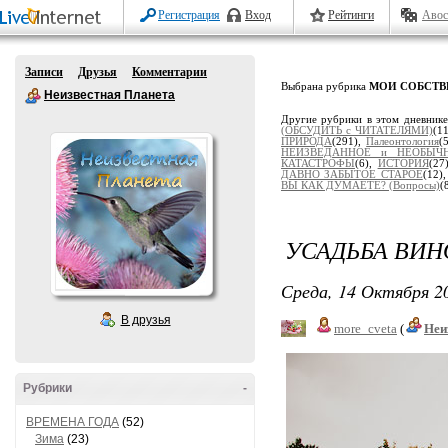
Регистрация
Вход
Рейтинги
Авос
Записи
Друзья
Комментарии
Выбрана рубрика
МОИ СОБСТВ
Неизвестная Планета
Другие рубрики в этом дневник
(ОБСУДИТЬ с ЧИТАТЕЛЯМИ)
(1
ПРИРОДА
(291),
Палеонтология
(
НЕИЗВЕДАННОЕ и НЕОБЫЧ
КАТАСТРОФЫ
(6),
ИСТОРИЯ
(27
ДАВНО ЗАБЫТОЕ СТАРОЕ
(12)
ВЫ КАК ДУМАЕТЕ? (Вопросы)
(
УСАДЬБА ВИН
Среда, 14 Октября 20
В друзья
more_cveta
(
Неи
Рубрики
-
ВРЕМЕНА ГОДА
(52)
Зима
(23)