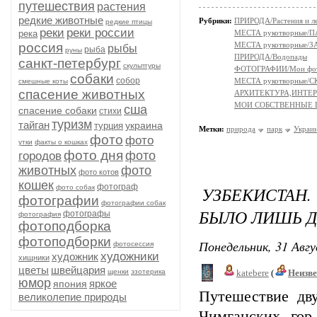
путешествия
растения
редкие животные
Рубрики:
ПРИРОДА/Растения и л
редкие птицы
реки
реки россии
река
МЕСТА рукотворные/
россия
МЕСТА рукотворные
рыбы
рыба
руны
ПРИРОДА/Водопады
санкт-петербург
скульптуры
ФОТОГРАФИИ/Мои фо
собаки
собор
МЕСТА рукотворные
смешные коты
спасение животных
АРХИТЕКТУРА,ИНТЕРЬ
МОИ СОБСТВЕННЫЕ
сша
спасение собаки
стихи
туризм
тайган
украина
турция
Метки:
природа
парк
Украи
фото
фото
утки
факты о кошках
фото дня
фото
городов
животных
фото
фото котов
кошек
фотограф
УЗБЕКИСТАН.
фото собак
фотографии
фотографии собак
БЫЛО ЛИШЬ Д
фотографы
фотография
фотоподборка
фотоподборки
Понедельник, 31 Авгу
фотосессия
художники
художник
хищники
цветы
швейцария
щенки
эзотерика
katebere
(
Неизв
юмор
яркое
япония
Путешествие дву
великолепие природы
Чимганских гор