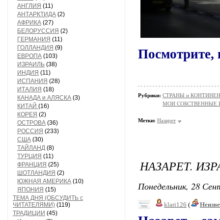
АНГЛИЯ
(11)
АНТАРКТИДА
(2)
АФРИКА
(27)
БЕЛОРУССИЯ
(2)
ГЕРМАНИЯ
(11)
ГОЛЛАНДИЯ
(9)
Посмотрите, 
ЕВРОПА
(103)
ИЗРАИЛЬ
(38)
ИНДИЯ
(11)
ИСПАНИЯ
(28)
ИТАЛИЯ
(18)
Рубрики:
СТРАНЫ и КОНТИНЕ
КАНАДА и АЛЯСКА
(3)
МОИ СОБСТВЕННЫЕ
КИТАЙ
(16)
КОРЕЯ
(2)
Метки:
Назарет
ОСТРОВА
(36)
РОССИЯ
(233)
США
(30)
ТАЙЛАНД
(8)
ТУРЦИЯ
(11)
НАЗАРЕТ. ИЗР
ФРАНЦИЯ
(25)
ШОТЛАНДИЯ
(2)
ЮЖНАЯ АМЕРИКА
(10)
Понедельник, 28 Сент
ЯПОНИЯ
(15)
ТЕМА ДНЯ (ОБСУДИТЬ с
klari126
(
Неизв
ЧИТАТЕЛЯМИ)
(119)
ТРАДИЦИИ
(45)