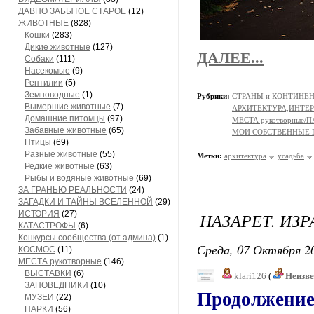
ДАВНО ЗАБЫТОЕ СТАРОЕ
(12)
ЖИВОТНЫЕ
(828)
Кошки
(283)
Дикие животные
(127)
ДАЛЕЕ...
Собаки
(111)
Насекомые
(9)
Рептилии
(5)
Земноводные
(1)
Рубрики:
СТРАНЫ и КОНТИНЕ
Вымершие животные
(7)
АРХИТЕКТУРА,ИНТЕРЬ
Домашние питомцы
(97)
МЕСТА рукотворные/
Забавные животные
(65)
МОИ СОБСТВЕННЫЕ
Птицы
(69)
Разные животные
(55)
Метки:
архитектура
усадьба
Редкие животные
(63)
Рыбы и водяные животные
(69)
ЗА ГРАНЬЮ РЕАЛЬНОСТИ
(24)
ЗАГАДКИ И ТАЙНЫ ВСЕЛЕННОЙ
(29)
ИСТОРИЯ
(27)
НАЗАРЕТ. ИЗР
КАТАСТРОФЫ
(6)
Конкурсы сообщества (от админа)
(1)
Среда, 07 Октября 20
КОСМОС
(11)
МЕСТА рукотворные
(146)
ВЫСТАВКИ
(6)
klari126
(
Неизв
ЗАПОВЕДНИКИ
(10)
Продолжение 
МУЗЕИ
(22)
ПАРКИ
(56)