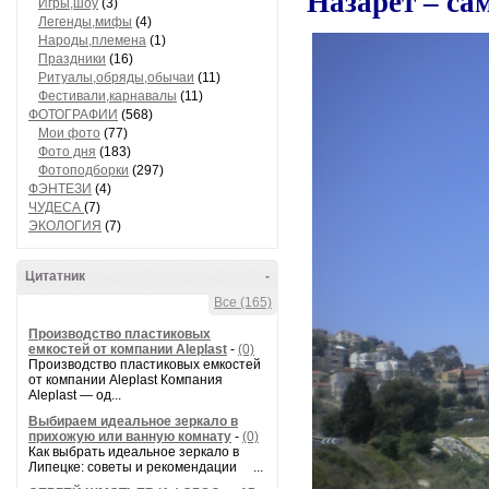
Назарет – са
Игры,шоу
(3)
Легенды,мифы
(4)
Народы,племена
(1)
Праздники
(16)
Ритуалы,обряды,обычаи
(11)
Фестивали,карнавалы
(11)
ФОТОГРАФИИ
(568)
Мои фото
(77)
Фото дня
(183)
Фотоподборки
(297)
ФЭНТЕЗИ
(4)
ЧУДЕСА
(7)
ЭКОЛОГИЯ
(7)
Цитатник
-
Все (165)
Производство пластиковых
емкостей от компании Aleplast
-
(0)
Производство пластиковых емкостей
от компании Aleplast Компания
Aleplast — од...
Выбираем идеальное зеркало в
прихожую или ванную комнату
-
(0)
Как выбрать идеальное зеркало в
Липецке: советы и рекомендации ...