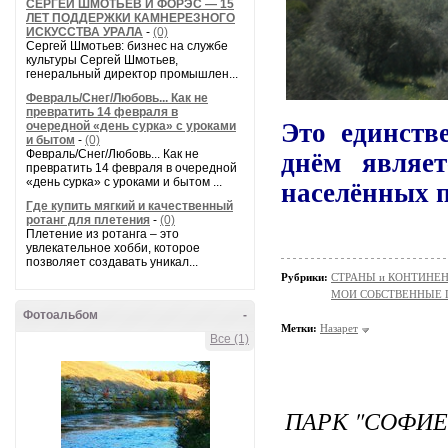
СЕРГЕЙ ШМОТЬЕВ И ФОРЭС — 15
ЛЕТ ПОДДЕРЖКИ КАМНЕРЕЗНОГО
ИСКУССТВА УРАЛА
-
(0)
Сергей Шмотьев: бизнес на службе
культуры Сергей Шмотьев,
генеральный директор промышлен...
Февраль/Снег/Любовь... Как не
превратить 14 февраля в
Это единств
очередной «день сурка» с уроками
и бытом
-
(0)
Февраль/Снег/Любовь... Как не
днём являет
превратить 14 февраля в очередной
«день сурка» с уроками и бытом ...
населённых п
Где купить мягкий и качественный
ротанг для плетения
-
(0)
Плетение из ротанга – это
увлекательное хобби, которое
позволяет создавать уникал...
Рубрики:
СТРАНЫ и КОНТИНЕ
МОИ СОБСТВЕННЫЕ
Фотоальбом
-
Метки:
Назарет
Все (1)
ПАРК "СОФИЕ