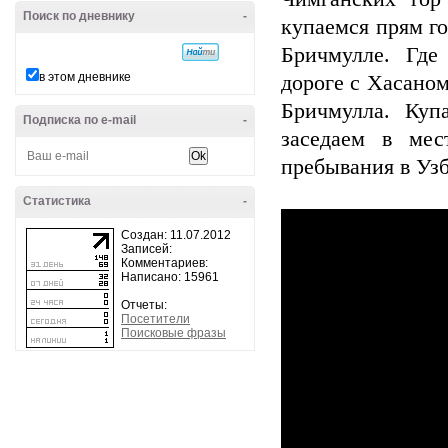
Поиск по дневнику
-
купаемся прям г
Бричмулле. Где
в этом дневнике
дороге с Хасаном
Бричмулла. Куп
Подписка по e-mail
-
заседаем в мес
пребывания в Узб
Статистика
-
Создан: 11.07.2012
Записей:
Комментариев:
Написано: 15961
Отчеты:
Посетители
Поисковые фразы