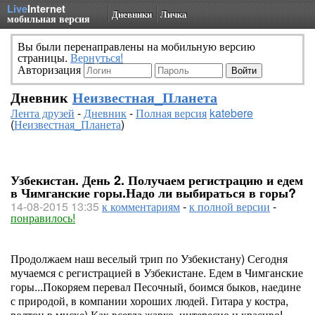
Live
Internet
Дневники
Личка
мобильная версия
Вы были перенаправлены на мобильную версию
страницы.
Вернуться!
Авторизация
Дневник
Неизвестная_Планета
Лента друзей
-
Дневник
-
Полная версия
katebere
(
Неизвестная_Планета
)
Узбекистан. День 2. Получаем регистрацию и едем
в Чимганские горы.Надо ли выбираться в горы?
14-08-2015 13:35
к комментариям
-
к полной версии
-
понравилось!
Продолжаем наш веселый трип по Узбекистану) Сегодня
мучаемся с регистрацией в Узбекистане. Едем в Чимганские
горы...Покоряем перевал Песочный, боимся быков, наедине
с природой, в компании хороших людей. Гитара у костра,
ролтон в миске) Как всегда жарко, интересно и красиво!