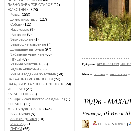
ДАВНО ЗАБЫТОЕ СТАРОЕ
(12)
ЖИВОТНЫЕ
(828)
Кошки
(283)
Дикие животные
(127)
Собаки
(111)
Насекомые
(9)
Рептилии
(5)
Земноводные
(1)
Вымершие животные
(7)
Домашние питомцы
(97)
Забавные животные
(65)
Птицы
(69)
Разные животные
(55)
Рубрики:
АРХИТЕКТУРА,ИНТЕРЬ
Редкие животные
(63)
Рыбы и водяные животные
(69)
Метки:
особняк
архитектура
ЗА ГРАНЬЮ РЕАЛЬНОСТИ
(24)
ЗАГАДКИ И ТАЙНЫ ВСЕЛЕННОЙ
(29)
ИСТОРИЯ
(27)
КАТАСТРОФЫ
(6)
ТАДЖ - МАХАЛ
Конкурсы сообщества (от админа)
(1)
КОСМОС
(11)
МЕСТА рукотворные
(146)
Четверг, 03 Июля 201
ВЫСТАВКИ
(6)
ЗАПОВЕДНИКИ
(10)
МУЗЕИ
(22)
ELENA_STOPKO
(
ПАРКИ
(56)