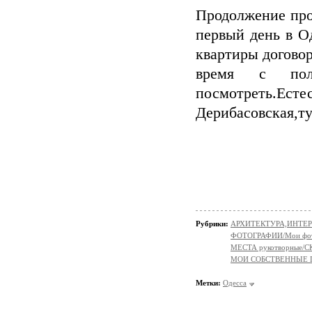
Продолжение про
первый день в О
квартиры договор
время с поль
посмотреть.Ест
Дерибасовская,т
Рубрики:
АРХИТЕКТУРА,ИНТЕРЬ
ФОТОГРАФИИ/Мои фо
МЕСТА рукотворные
МОИ СОБСТВЕННЫЕ
Метки:
Одесса