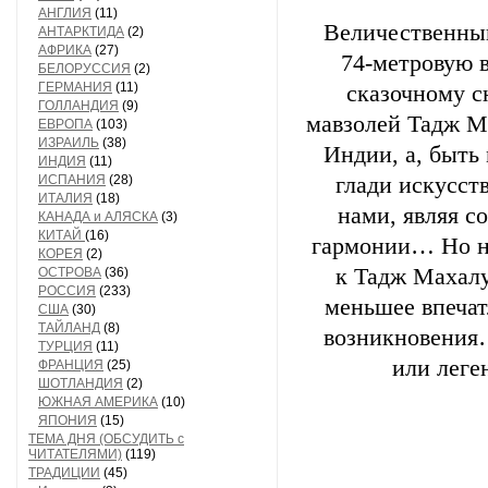
АНГЛИЯ
(11)
Величественный
АНТАРКТИДА
(2)
АФРИКА
(27)
74-метровую в
БЕЛОРУССИЯ
(2)
ГЕРМАНИЯ
(11)
сказочному с
ГОЛЛАНДИЯ
(9)
мавзолей Тадж М
ЕВРОПА
(103)
ИЗРАИЛЬ
(38)
Индии, а, быть
ИНДИЯ
(11)
ИСПАНИЯ
(28)
глади искусст
ИТАЛИЯ
(18)
нами, являя с
КАНАДА и АЛЯСКА
(3)
КИТАЙ
(16)
гармонии… Но не
КОРЕЯ
(2)
к Тадж Махалу
ОСТРОВА
(36)
РОССИЯ
(233)
меньшее впечат
США
(30)
ТАЙЛАНД
(8)
возникновения…
ТУРЦИЯ
(11)
или леге
ФРАНЦИЯ
(25)
ШОТЛАНДИЯ
(2)
ЮЖНАЯ АМЕРИКА
(10)
ЯПОНИЯ
(15)
ТЕМА ДНЯ (ОБСУДИТЬ с
ЧИТАТЕЛЯМИ)
(119)
ТРАДИЦИИ
(45)