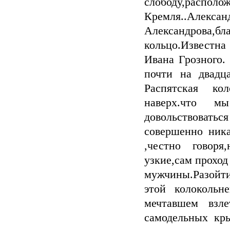
слободу,распо
Кремля..Алексан
Александрова
кольцо.Известна
Ивана Грозного.
почти на двадц
Распятская ко
наверх.что 
довольствоват
совершенно ника
,честно говоря
узкие,сам проход
мужчины.Разойт
этой колокольн
мечтавшем взл
самодельных кр