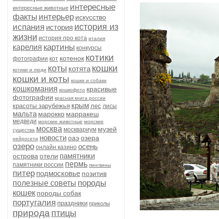
интересные
интересные животные
факты
интерьер
искусство
история из
испания
история
жизни
история про кота
италия
картины
карелия
конкурсы
котики
котенок
фотографии
кот
кошки
коты
котята
котики и люди
кошки и коты
кошки и собаки
кошкомания
красивые
кошкофото
фотографии
красная книга россии
крым
красоты зарубежья
лес
лисы
мальта
марокко
марракеш
медведи
морские животные
морские
москва
музей
москвариум
существа
новости
оаэ
озера
нейросети
озеро
осень
онлайн казино
памятники
острова
отели
пермь
памятники россии
пингвины
питер
подмосковье
позитив
породы
полезные советы
кошек
породы собак
португалия
праздники
приколы
природа
птицы