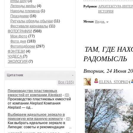
Игры,шоу
(3)
Легенды,мифы
(4)
Рубрики:
АРХИТЕКТУРА,ИНТЕР
Народы,племена
(1)
ИСТОРИЯ
Праздники
(16)
Ритуалы,обряды,обычаи
(11)
Метки:
Индия.
Фестивали,карнавалы
(11)
ФОТОГРАФИИ
(568)
Мои фото
(77)
Фото дня
(183)
ТАМ, ГДЕ НА
Фотоподборки
(297)
ФЭНТЕЗИ
(4)
РАДОМЫСЛЬ
ЧУДЕСА
(7)
ЭКОЛОГИЯ
(7)
Вторник, 24 Июня 20
Цитатник
-
ELENA_STOPKO
(
Все (165)
Производство пластиковых
емкостей от компании Aleplast
-
(0)
Производство пластиковых емкостей
от компании Aleplast Компания
Aleplast — од...
Выбираем идеальное зеркало в
прихожую или ванную комнату
-
(0)
Как выбрать идеальное зеркало в
Липецке: советы и рекомендации ...