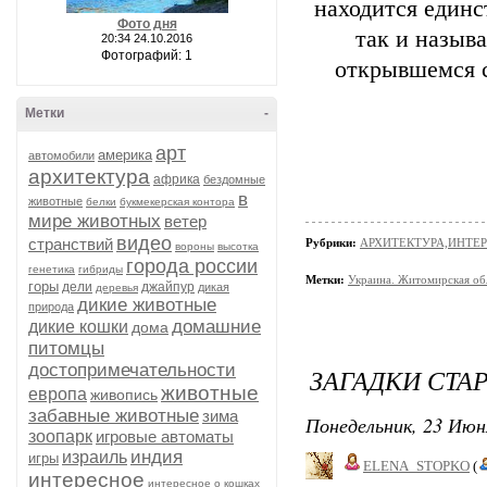
находится един
Фото дня
так и назыв
20:34 24.10.2016
Фотографий: 1
открывшемся с
Метки
-
арт
америка
автомобили
архитектура
африка
бездомные
в
животные
белки
букмекерская контора
мире животных
ветер
видео
странствий
Рубрики:
АРХИТЕКТУРА,ИНТЕРЬ
вороны
высотка
города россии
генетика
гибриды
Метки:
Украина. Житомирская обл
горы
дели
джайпур
дикая
деревья
дикие животные
природа
домашние
дикие кошки
дома
питомцы
достопримечательности
ЗАГАДКИ СТА
животные
европа
живопись
забавные животные
зима
Понедельник, 23 Июн
зоопарк
игровые автоматы
индия
израиль
игры
ELENA_STOPKO
(
интересное
интересное о кошках