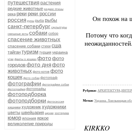
путешествия
растения
редкие животные
редкие птицы
реки
реки россии
река
Он похож на 
россия
рыбы
рыба
руны
санкт-петербург
скульптуры
собаки
собор
Потому что когд
смешные коты
спасение животных
неожиданностей.
сша
спасение собаки
стихи
туризм
тайган
украина
турция
фото
фото
утки
факты о кошках
фото дня
фото
городов
животных
фото
фото котов
кошек
фотограф
фото собак
фотографии
фотографии собак
фотографы
фотография
Рубрики:
АРХИТЕКТУРА,ИНТЕРЬ
фотоподборка
фотоподборки
Метки:
Украина. Хмельницкая обл
фотосессия
художники
художник
хищники
цветы
швейцария
щенки
эзотерика
юмор
яркое
япония
великолепие природы
KIRKKO