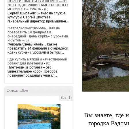
СЕРГЕЙ ШМОТЬЕВ И ФОРЭС — 15
ЛЕТ ПОДДЕРЖКИ КАМНЕРЕЗНОГО
ИСКУССТВА УРАЛА
-
(0)
Сергей Шмотьев: бизнес на службе
культуры Сергей Шмотьев,
генеральный директор промышлен...
Февраль/Снег/Любовь... Как не
превратить 14 февраля в
очередной «день сурка» с уроками
и бытом
-
(0)
Февраль/Снег/Любовь... Как не
превратить 14 февраля в очередной
«день сурка» с уроками и бытом ...
Где купить мягкий и качественный
ротанг для плетения
-
(0)
Плетение из ротанга – это
увлекательное хобби, которое
позволяет создавать уникал...
Фотоальбом
-
Все (1)
Вы знаете, где
городка Радом