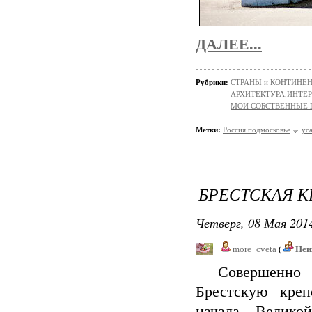
ДАЛЕЕ...
Рубрики:
СТРАНЫ и КОНТИНЕ
АРХИТЕКТУРА,ИНТЕРЬ
МОИ СОБСТВЕННЫЕ
Метки:
Россия.подмосковье
ус
БРЕСТСКАЯ К
Четверг, 08 Мая 2014
more_cveta
(
Неи
Совершенно не
Брестскую креп
начала Велико