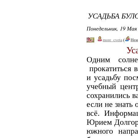
УСАДЬБА БУ
Понедельник, 19 Мая 
more_cveta
(
Неи
Ус
Одним солн
прокатиться в
и усадьбу пос
учебный центр
сохранились в
если не знать 
всё. Информа
Юрием Долгору
южного напра