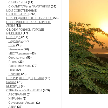
СВЯТИЛИЩА
(21)
СКУЛЬПТУРЫ и ПАМЯТНИКИ
(54)
МОИ СОБСТВЕННЫЕ
ПУТЕШЕСТВИЯ
(266)
НЕИЗВЕДАННОЕ и НЕОБЫЧНОЕ
(58)
НЕОБЫЧНЫЕ и ТАЛАНТЛИВЫЕ
ЛЮДИ
(12)
О МОЕМ РОДНОМ ГОРОДЕ
(ДЕРЕВНЕ)
(17)
ПРИРОДА
(291)
Водопады
(17)
Горы
(35)
Животные
(20)
МЕСТА разные
(43)
Озера,ручьи
(59)
Пляжи
(23)
Растения и леса
(79)
Реки
(52)
Явления
(23)
ПРИТЧИ,ЛЕГЕНДЫ,СТИХИ
(12)
Разное
(70)
РЕКОРДЫ
(2)
СТРАНЫ и КОНТИНЕНТЫ
(709)
АВСТРАЛИЯ
(5)
УКРАИНА
(2)
Саудовская Аравия
(1)
АЗИЯ
(33)