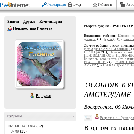
Регистрация
Вход
Рейтинги
Авос
Записи
Друзья
Комментарии
Выбрана рубрика
АРХИТЕКТУР
Неизвестная Планета
Вложенные рубрики:
Церкви, м
дворцы
(33),
Другое
(64),
Дома и 
Другие рубрики в этом дневник
(ОБСУДИТЬ с ЧИТАТЕЛЯМИ)
(1
ПРИРОДА
(291),
Палеонтология
(
НЕИЗВЕДАННОЕ и НЕОБЫЧН
Конкурсы сообщества (от админ
РЕАЛЬНОСТИ
(24),
ЖИВОТНЫ
АРТ
(131),
А ВЫ КАК ДУМАЕТЕ? 
ОСОБНЯК-К
АМСТЕРДАМЕ
В друзья
Воскресенье, 06 Июля
Рубрики
-
Рецепты_и_Рукодел
ВРЕМЕНА ГОДА
(52)
В одном из насы
Зима
(23)