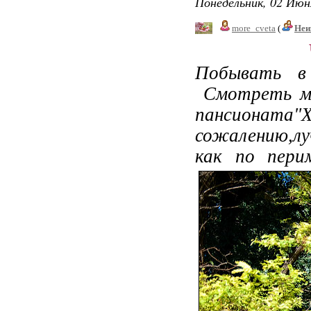
Понедельник, 02 Июн
more_cveta
(
Неи
Побывать в
Смотреть мо
пансионата"Х
сожалению,лу
как по пери