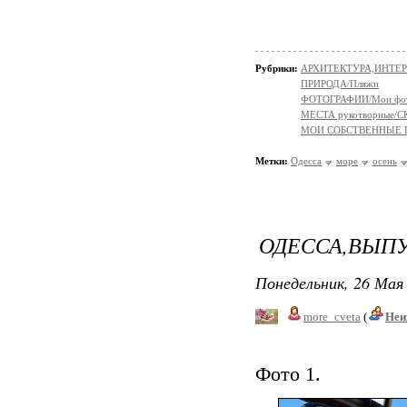
Рубрики:
АРХИТЕКТУРА,ИНТЕРЬ
ПРИРОДА/Пляжи
ФОТОГРАФИИ/Мои фо
МЕСТА рукотворные
МОИ СОБСТВЕННЫЕ
Метки:
Одесса
море
осень
ОДЕССА,ВЫПУ
Понедельник, 26 Мая 
more_cveta
(
Неи
Фото 1.