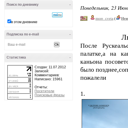
Поиск по дневнику
-
Понедельник, 23 Июн
more_cveta
(
Неи
в этом дневнике
Подписка по e-mail
-
Л
После Рускеаль
палатке,а на к
Статистика
-
каньона посовет
Создан: 11.07.2012
было позднее,соп
Записей:
Комментариев:
пожалели
Написано: 15961
Отчеты:
Посетители
1.
Поисковые фразы