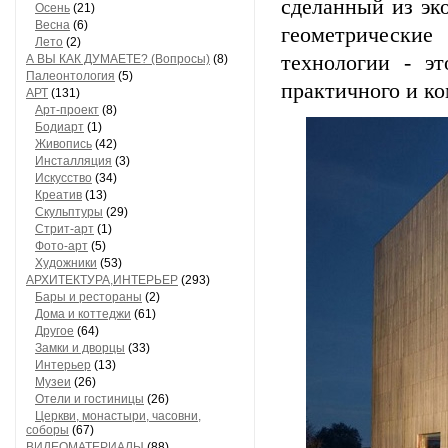
сделанный из эк
Осень
(21)
Весна
(6)
геометрически
Лето
(2)
технологии - э
А ВЫ КАК ДУМАЕТЕ? (Вопросы)
(8)
Палеонтология
(5)
практичного и к
АРТ
(131)
Арт-проект
(8)
Бодиарт
(1)
Живопись
(42)
Инсталляция
(3)
Искусство
(34)
Креатив
(13)
Скульптуры
(29)
Стрит-арт
(1)
Фото-арт
(5)
Художники
(53)
АРХИТЕКТУРА,ИНТЕРЬЕР
(293)
Бары и рестораны
(2)
Дома и коттеджи
(61)
Другое
(64)
Замки и дворцы
(33)
Интерьер
(13)
Музеи
(26)
Отели и гостиницы
(26)
Церкви, монастыри, часовни,
соборы
(67)
ВИДЕОМАТЕРИАЛЫ
(88)