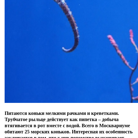
Питаются коньки мелкими рачками и креветками.
Трубчатое рыльце действует как пипетка – добыча
втягивается в рот вместе с водой.
Всего в Москвариуме
обитают 25 морских коньков.
Интересная их особенность
заключается в том, что у них потомство вынашивает