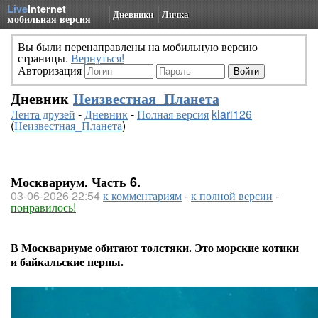
Live
Internet
Дневники
Личка
мобильная версия
Вы были перенаправлены на мобильную версию
страницы.
Вернуться!
Авторизация
Дневник
Неизвестная_Планета
Лента друзей
-
Дневник
-
Полная версия
klari126
(
Неизвестная_Планета
)
Москвариум. Часть 6.
03-06-2026 22:54
к комментариям
-
к полной версии
-
понравилось!
В Москвариуме обитают толстяки. Это морские котики
и байкальские нерпы.