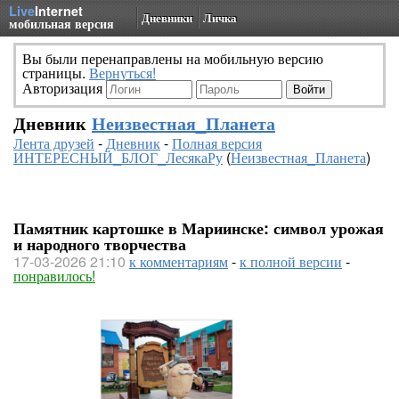
Live
Internet
Дневники
Личка
мобильная версия
Вы были перенаправлены на мобильную версию
страницы.
Вернуться!
Авторизация
Дневник
Неизвестная_Планета
Лента друзей
-
Дневник
-
Полная версия
ИНТЕРЕСНЫЙ_БЛОГ_ЛесякаРу
(
Неизвестная_Планета
)
Памятник картошке в Мариинске: символ урожая
и народного творчества
17-03-2026 21:10
к комментариям
-
к полной версии
-
понравилось!