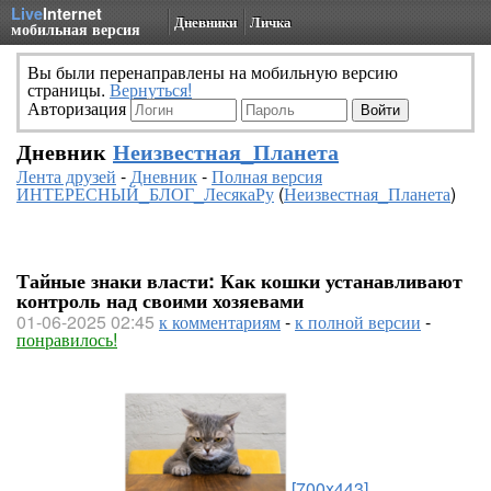
Live
Internet
Дневники
Личка
мобильная версия
Вы были перенаправлены на мобильную версию
страницы.
Вернуться!
Авторизация
Дневник
Неизвестная_Планета
Лента друзей
-
Дневник
-
Полная версия
ИНТЕРЕСНЫЙ_БЛОГ_ЛесякаРу
(
Неизвестная_Планета
)
Тайные знаки власти: Как кошки устанавливают
контроль над своими хозяевами
01-06-2025 02:45
к комментариям
-
к полной версии
-
понравилось!
[700x443]