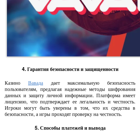
4. Гарантия безопасности и защищенности
Казино
Вавада
дает максимальную безопасность
пользователям, предлагая надежные методы шифрования
данных и защиту личной информации. Платформа имеет
лицензию, что подтверждает ее легальность и честность.
Игроки могут быть уверены в том, что их средства в
безопасности, а игры проходят проверку на честность.
5. Способы платежей и вывода