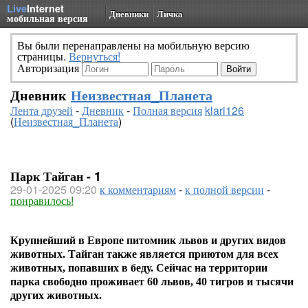
Live
Internet
Дневники
Личка
мобильная версия
Вы были перенаправлены на мобильную версию
страницы.
Вернуться!
Авторизация
Дневник
Неизвестная_Планета
Лента друзей
-
Дневник
-
Полная версия
klari126
(
Неизвестная_Планета
)
Парк Тайган - 1
29-01-2025 09:20
к комментариям
-
к полной версии
-
понравилось!
Крупнейший в Европе питомник львов и других видов
животных. Тайган также является приютом для всех
животных, попавших в беду. Сейчас на территории
парка свободно проживает 60 львов, 40 тигров и тысячи
других животных.