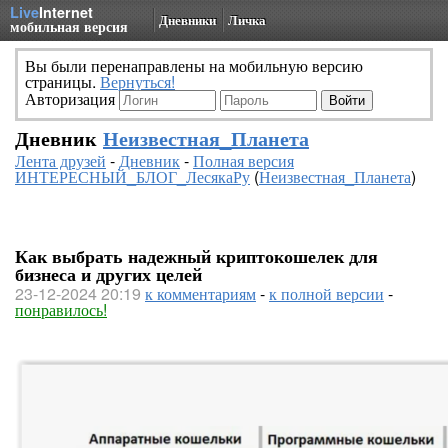
Live
Internet
Дневники
Личка
мобильная версия
Вы были перенаправлены на мобильную версию
страницы.
Вернуться!
Авторизация
Дневник
Неизвестная_Планета
Лента друзей
-
Дневник
-
Полная версия
ИНТЕРЕСНЫЙ_БЛОГ_ЛесякаРу
(
Неизвестная_Планета
)
Как выбрать надежный криптокошелек для
бизнеса и других целей
23-12-2024 20:19
к комментариям
-
к полной версии
-
понравилось!