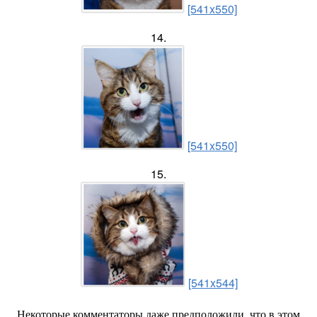
[541x550]
14.
[541x550]
15.
[541x544]
Некоторые комментаторы даже предположили, что в этом