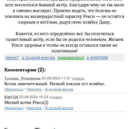
коте воплотился бывший актёр, благодаря чему он так мило
и смешно выглядит. Приятно видеть, что болезнь не
повлияла на жизнерадостный характер Рекси — он остаётся
озорным и весёлым, радуя свою хозяйку Дашу.
Кажется, из него определённо мог бы получиться
талантливый актёр, если бы он родился человеком. Желаем
Рекси здоровья и чтобы он всегда оставался таким же
позитивным!
вверх^
к полной версии
понравилось!
в evernote
Комментарии (2):
23-08-2024-11:51
удалить
Татьяна_Чувьюрова
Котик замечательный. Низкий поклон его хозяйке.
Обратиться
-
Ответить
-
К полной версии
23-08-2024-16:23
удалить
klari126
Милый котик Рекси)))
Обратиться
-
Ответить
-
К полной версии