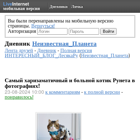
Live
Internet
Дневники
Личка
мобильная версия
Вы были перенаправлены на мобильную версию
страницы.
Вернуться!
Авторизация
Дневник
Неизвестная_Планета
Лента друзей
-
Дневник
-
Полная версия
ИНТЕРЕСНЫЙ_БЛОГ_ЛесякаРу
(
Неизвестная_Планета
)
Самый харизаматичный и больной котик Рунета в
фотографиях!
23-08-2024 10:00
к комментариям
-
к полной версии
-
понравилось!