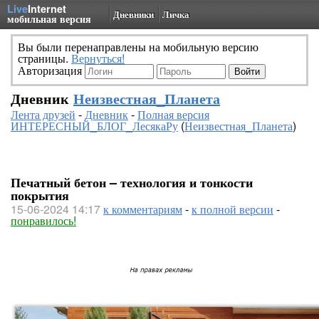
Live
Internet
Дневники
Личка
мобильная версия
Вы были перенаправлены на мобильную версию
страницы.
Вернуться!
Авторизация
Дневник
Неизвестная_Планета
Лента друзей
-
Дневник
-
Полная версия
ИНТЕРЕСНЫЙ_БЛОГ_ЛесякаРу
(
Неизвестная_Планета
)
Печатный бетон – технология и тонкости
покрытия
15-06-2024 14:17
к комментариям
-
к полной версии
-
понравилось!