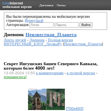
Live
Internet
Дневники
Личка
мобильная версия
Вы были перенаправлены на мобильную версию
страницы.
Вернуться!
Авторизация
Дневник
Неизвестная_Планета
Лента друзей
-
Дневник
-
Полная версия
ИНТЕРЕСНЫЙ_БЛОГ_ЛесякаРу
(
Неизвестная_Планета
)
Секрет Ингушских башен Северного Кавказа,
которым более 4000 лет!
13-05-2024 13:55
к комментариям
-
к полной версии
-
понравилось!
[700x403]