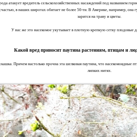
рода атакует вредитель сельскохозяйственных насаждений под названием горно
 счастью, в наших широтах обитает не более 50-ти. В Америке, например, она гу
зарится на траву и цветы.
У нас же это насекомое укутывает в плотную крепкую сетку плодовые де
Какой вред приносит паутина растениям, птицам и люд
укашка. Причем настолько прочна эта шелковая паутина, что насекомоядные пти
липких нитях.