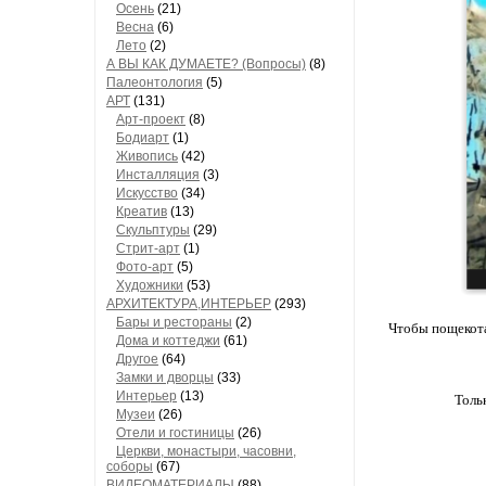
Осень
(21)
Весна
(6)
Лето
(2)
А ВЫ КАК ДУМАЕТЕ? (Вопросы)
(8)
Палеонтология
(5)
АРТ
(131)
Арт-проект
(8)
Бодиарт
(1)
Живопись
(42)
Инсталляция
(3)
Искусство
(34)
Креатив
(13)
Скульптуры
(29)
Стрит-арт
(1)
Фото-арт
(5)
Художники
(53)
АРХИТЕКТУРА,ИНТЕРЬЕР
(293)
Бары и рестораны
(2)
Чтобы пощекота
Дома и коттеджи
(61)
Другое
(64)
Замки и дворцы
(33)
Интерьер
(13)
Толь
Музеи
(26)
Отели и гостиницы
(26)
Церкви, монастыри, часовни,
соборы
(67)
ВИДЕОМАТЕРИАЛЫ
(88)