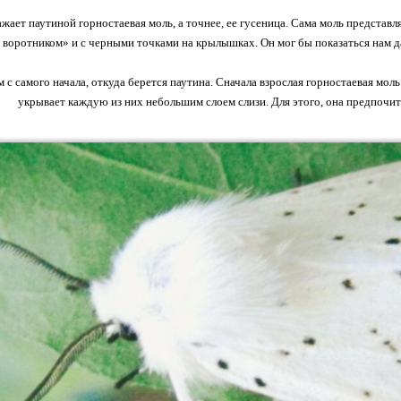
ажает паутиной горностаевая моль, а точнее, ее гусеница. Сама моль представл
воротником» и с черными точками на крылышках. Он мог бы показаться нам д
 с самого начала, откуда берется паутина. Сначала взрослая горностаевая моль
укрывает каждую из них небольшим слоем слизи. Для этого, она предпочит