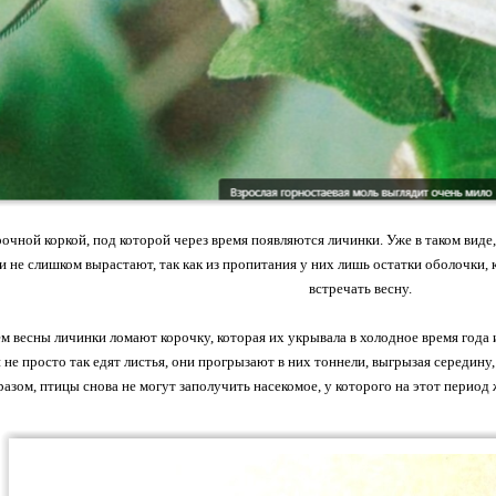
очной коркой, под которой через время появляются личинки. Уже в таком виде,
 не слишком вырастают, так как из пропитания у них лишь остатки оболочки, к
встречать весну.
м весны личинки ломают корочку, которая их укрывала в холодное время год
и не просто так едят листья, они прогрызают в них тоннели, выгрызая середину
разом, птицы снова не могут заполучить насекомое, у которого на этот период 