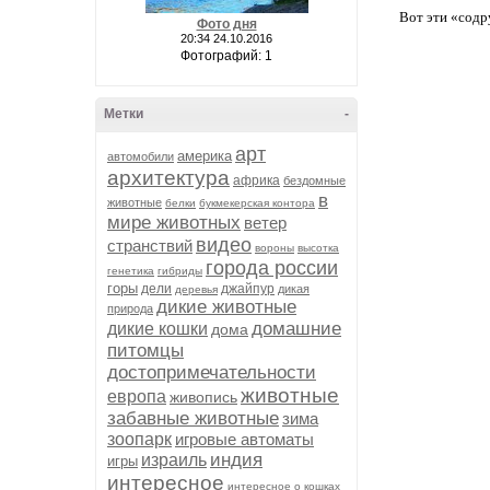
Вот эти «содр
Фото дня
20:34 24.10.2016
Фотографий: 1
Метки
-
арт
америка
автомобили
архитектура
африка
бездомные
в
животные
белки
букмекерская контора
мире животных
ветер
видео
странствий
вороны
высотка
города россии
генетика
гибриды
горы
дели
джайпур
дикая
деревья
дикие животные
природа
домашние
дикие кошки
дома
питомцы
достопримечательности
животные
европа
живопись
забавные животные
зима
зоопарк
игровые автоматы
индия
израиль
игры
интересное
интересное о кошках