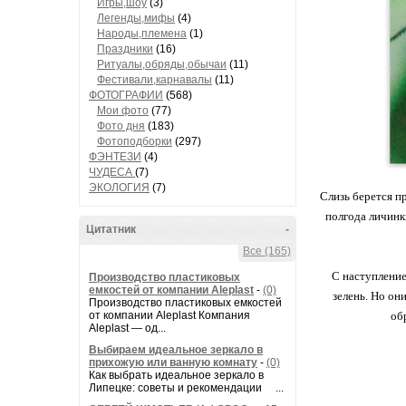
Игры,шоу
(3)
Легенды,мифы
(4)
Народы,племена
(1)
Праздники
(16)
Ритуалы,обряды,обычаи
(11)
Фестивали,карнавалы
(11)
ФОТОГРАФИИ
(568)
Мои фото
(77)
Фото дня
(183)
Фотоподборки
(297)
ФЭНТЕЗИ
(4)
ЧУДЕСА
(7)
ЭКОЛОГИЯ
(7)
Слизь берется пр
полгода личинки
Цитатник
-
Все (165)
С наступление
Производство пластиковых
емкостей от компании Aleplast
-
(0)
зелень. Но он
Производство пластиковых емкостей
от компании Aleplast Компания
об
Aleplast — од...
Выбираем идеальное зеркало в
прихожую или ванную комнату
-
(0)
Как выбрать идеальное зеркало в
Липецке: советы и рекомендации ...