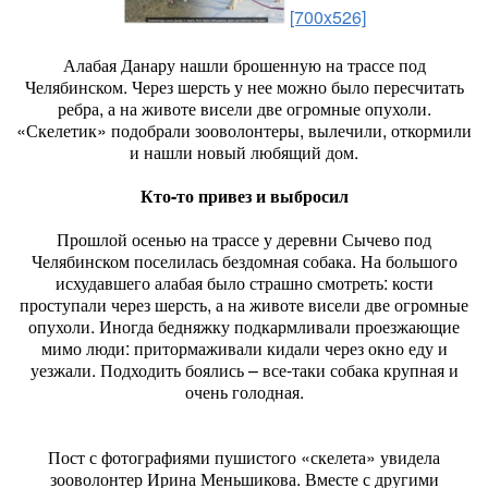
[700x526]
Алабая Данару нашли брошенную на трассе под
Челябинском. Через шерсть у нее можно было пересчитать
ребра, а на животе висели две огромные опухоли.
«Скелетик» подобрали зооволонтеры, вылечили, откормили
и нашли новый любящий дом.
Кто-то привез и выбросил
Прошлой осенью на трассе у деревни Сычево под
Челябинском поселилась бездомная собака. На большого
исхудавшего алабая было страшно смотреть: кости
проступали через шерсть, а на животе висели две огромные
опухоли. Иногда бедняжку подкармливали проезжающие
мимо люди: притормаживали кидали через окно еду и
уезжали. Подходить боялись – все-таки собака крупная и
очень голодная.
Пост с фотографиями пушистого «скелета» увидела
зооволонтер Ирина Меньшикова. Вместе с другими