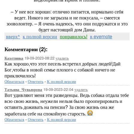
– У нее все хорошо: отлично питается, нормально себя
ведет. Никого не загрызла и не покусала, – смеется
зооволонтер. – Я очень надеюсь, что они подружатся и это
будет настоящий дом Даны.
вверх^
к полной версии
понравилось!
в evernote
Комментарии (2):
19-09-2023-08:22
удалить
Кахетинка
Как хорошо,что этот песель встретил добрых людей!Дай
Бог,чтобы в новой семье плохого с собакой ничего не
приключилось!
Обратиться
-
Ответить
-
К полной версии
19-09-2023-22:04
удалить
Татьяна_Чувьюрова
Вот удивляют меня эти разведенцы. Ведь собака отдала тебе
всю свою жизнь, неужели нельзя было прооперировать и
оставить доживать на пенсии? За свою жизнь она же
заработала себе на спокойную старость.
Обратиться
-
Ответить
-
К полной версии