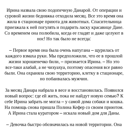
Ирина назвала свою подопечную Данарой. От операции и
суровой жизни бедняжка отходила месяц. Все это время она
жила в стационаре приюта для животных. Спасительница
приезжала к ней погулять и подарить ласку красавице Дане.
Со временем она полюбила, когда ее гладят и даже целуют в
нос! Но так было не всегда:
– Первое время она была очень напугана – щурилась от
каждого взмаха руки. Мы предположили, что ее в прошлой
жизни хорошенечко били, – признается Ирина. – Но это
все-таки алабай, а не чихуахуа, поэтому опасения все равно
были. Она охраняла свою территорию, клетку в стационаре,
но побаивалась мужчин.
За месяц Данара набрала в весе и восстановилась. Появился
новый вопрос: где ей жить, пока не найдут новую семью? К
себе Ирина забрать не могла – у самой дома собаки и кошка.
На помощь снова пришла Полина Кефер со своим приютом.
А Ирина стала куратором – искала новый дом для Даны.
– Девочка быстро обозначилась на новой территории. Она