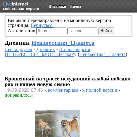
Live
Internet
Дневники
Личка
мобильная версия
Вы были перенаправлены на мобильную версию
страницы.
Вернуться!
Авторизация
Дневник
Неизвестная_Планета
Лента друзей
-
Дневник
-
Полная версия
ИНТЕРЕСНЫЙ_БЛОГ_ЛесякаРу
(
Неизвестная_Планета
)
Брошенный на трассе исхудавший алабай победил
рак и нашел новую семью
19-09-2023 07:46
к комментариям
-
к полной версии
-
понравилось!