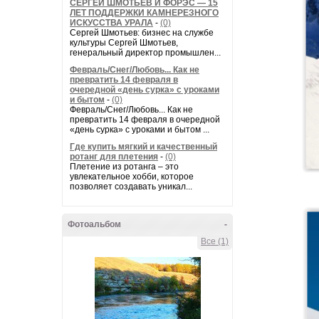
СЕРГЕЙ ШМОТЬЕВ И ФОРЭС — 15
ЛЕТ ПОДДЕРЖКИ КАМНЕРЕЗНОГО
ИСКУССТВА УРАЛА
-
(0)
Сергей Шмотьев: бизнес на службе
культуры Сергей Шмотьев,
генеральный директор промышлен...
Февраль/Снег/Любовь... Как не
превратить 14 февраля в
очередной «день сурка» с уроками
и бытом
-
(0)
Февраль/Снег/Любовь... Как не
превратить 14 февраля в очередной
«день сурка» с уроками и бытом ...
Где купить мягкий и качественный
ротанг для плетения
-
(0)
Плетение из ротанга – это
увлекательное хобби, которое
позволяет создавать уникал...
Фотоальбом
-
Все (1)