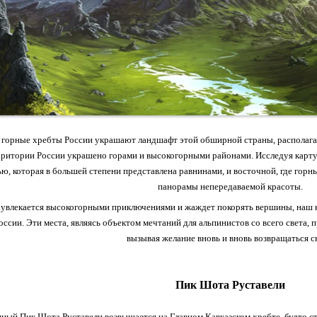
горные хребты России украшают ландшафт этой обширной страны, располагая
рритории России украшено горами и высокогорными районами. Исследуя карту
ью, которая в большей степени представлена равнинами, и восточной, где гор
панорамы непередаваемой красоты.
о увлекается высокогорными приключениями и жаждет покорять вершины, наш 
оссии. Эти места, являясь объектом мечтаний для альпинистов со всего света,
вызывая желание вновь и вновь возвращаться с
Пик Шота Руставели
ный Пик Шота Руставели возвышается на Главном Кавказском хребте, будто стр