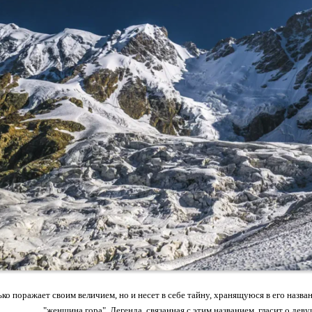
ько поражает своим величием, но и несет в себе тайну, хранящуюся в его назва
"женщина гора". Легенда, связанная с этим названием, гласит о дев