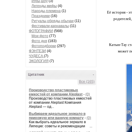
Игры,шоу
(3)
Легенды,мифы
(4)
Народы,племена
(1)
Её история - э
Праздники
(16)
родителей,
Ритуалы,обряды,обычаи
(11)
Фестивали,карнавалы
(11)
ФОТОГРАФИИ
(568)
Мои фото
(77)
Фото дня
(183)
Катын-Тау ст
Фотоподборки
(297)
ФЭНТЕЗИ
(4)
может п
ЧУДЕСА
(7)
ЭКОЛОГИЯ
(7)
Цитатник
-
Все (165)
Производство пластиковых
емкостей от компании Aleplast
-
(0)
Производство пластиковых емкостей
от компании Aleplast Компания
Aleplast — од...
Выбираем идеальное зеркало в
прихожую или ванную комнату
-
(0)
Как выбрать идеальное зеркало в
Липецке: советы и рекомендации ...