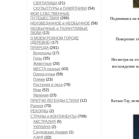
СВЯТИЛИЩА
(21)
СКУЛЬПТУРЫ и ПАМЯТНИКИ
(54)
МОИ СОБСТВЕННЫЕ
ПУТЕШЕСТВИЯ
(266)
Поднимаясь на в
НЕИЗВЕДАННОЕ и НЕОБЫЧНОЕ
(58)
НЕОБЫЧНЫЕ и ТАЛАНТЛИВЫЕ
ЛЮДИ
(12)
О МОЕМ РОДНОМ ГОРОДЕ
Покорение эт
(ДЕРЕВНЕ)
(17)
ПРИРОДА
(291)
Водопады
(17)
Горы
(35)
Несмотря на эт
Животные
(20)
восхождение на
МЕСТА разные
(43)
Озера,ручьи
(59)
Пляжи
(23)
Растения и леса
(79)
Реки
(52)
Явления
(23)
ПРИТЧИ,ЛЕГЕНДЫ,СТИХИ
(12)
Катын-Тау, вел
Разное
(70)
РЕКОРДЫ
(2)
СТРАНЫ и КОНТИНЕНТЫ
(709)
АВСТРАЛИЯ
(5)
УКРАИНА
(2)
Саудовская Аравия
(1)
АЗИЯ
(33)