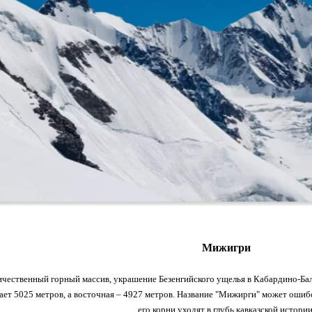
Мижигри
чественный горный массив, украшение Безенгийского ущелья в Кабардино-Бал
ает 5025 метров, а восточная – 4927 метров. Название "Мижирги" может ошиб
его корни уходят в глубь кавказской истории