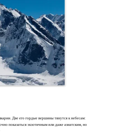
карии. Две его гордые вершины тянутся к небесам:
очно показаться экзотичным или даже азиатским, но
.