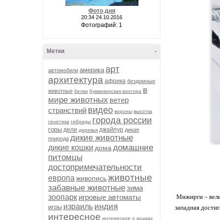
Фото дня
20:34 24.10.2016
Фотографий: 1
Метки
-
арт
америка
автомобили
архитектура
африка
бездомные
в
животные
белки
букмекерская контора
мире животных
ветер
видео
странствий
вороны
высотка
города россии
генетика
гибриды
горы
дели
джайпур
дикая
деревья
дикие животные
природа
домашние
дикие кошки
дома
питомцы
достопримечательности
животные
европа
живопись
забавные животные
зима
зоопарк
игровые автоматы
Мижирги – вели
индия
израиль
игры
западная достиг
интересное
интересное о кошках