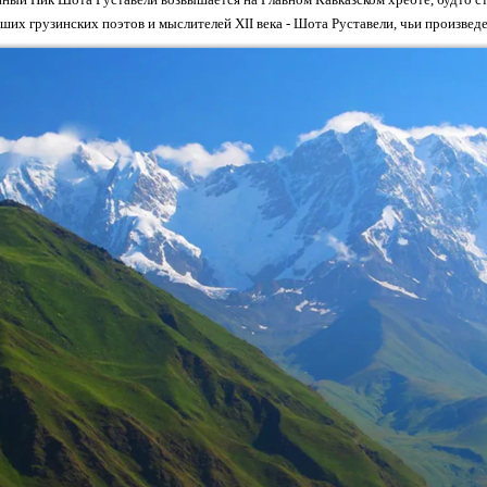
ших грузинских поэтов и мыслителей XII века - Шота Руставели, чьи произвед