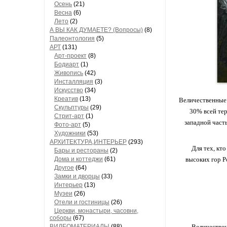
Осень
(21)
Весна
(6)
Лето
(2)
А ВЫ КАК ДУМАЕТЕ? (Вопросы)
(8)
Палеонтология
(5)
АРТ
(131)
Арт-проект
(8)
Бодиарт
(1)
Живопись
(42)
Инсталляция
(3)
Искусство
(34)
Креатив
(13)
Величественные 
Скульптуры
(29)
30% всей те
Стрит-арт
(1)
западной част
Фото-арт
(5)
Художники
(53)
АРХИТЕКТУРА,ИНТЕРЬЕР
(293)
Для тех, кт
Бары и рестораны
(2)
Дома и коттеджи
(61)
высоких гор Р
Другое
(64)
Замки и дворцы
(33)
Интерьер
(13)
Музеи
(26)
Отели и гостиницы
(26)
Церкви, монастыри, часовни,
соборы
(67)
ВИДЕОМАТЕРИАЛЫ
(88)
Величествен