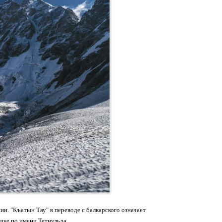
нии. "Къатын Тау" в переводе с балкарского означает
ушке по имени Тетнульда.