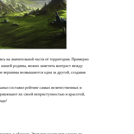
сь на значительной части её территории. Примерно
 нашей родины, можно заметить контраст между
ные вершины возвышаются одна за другой, создавая
канал составил рейтинг самых величественных и
 привлекают их своей неприступностью и красотой,
юда!
емясь к облакам. Этот пик носит имя одного из