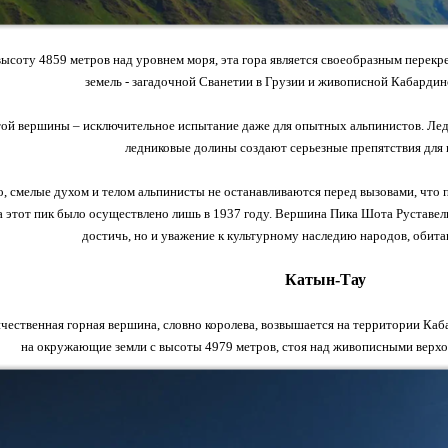
ысоту 4859 метров над уровнем моря, эта гора является своеобразным перекре
земель - загадочной Сванетии в Грузии и живописной Кабардин
ой вершины – исключительное испытание даже для опытных альпинистов. Лед
ледниковые долины создают серьезные препятствия для
о, смелые духом и телом альпинисты не останавливаются перед вызовами, что
 этот пик было осуществлено лишь в 1937 году. Вершина Пика Шота Руставел
достичь, но и уважение к культурному наследию народов, обит
Катын-Тау
ичественная горная вершина, словно королева, возвышается на территории Каб
на окружающие земли с высоты 4979 метров, стоя над живописными верхо