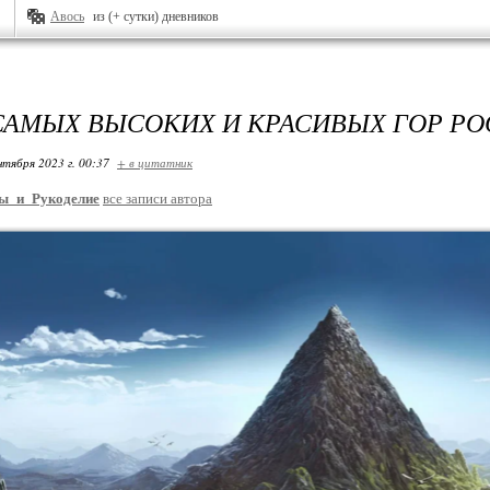
Авось
из (+ сутки) дневников
 САМЫХ ВЫСОКИХ И КРАСИВЫХ ГОР РО
нтября 2023 г. 00:37
+ в цитатник
ы_и_Рукоделие
все записи автора