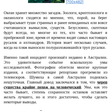
[700x482]
Океан хранит множество загадок. Зоологи, криптозоологи и
океанологи сходятся во мнении, что, порой, на берег
выбрасывает туши странных и ранее невиданных или вовсе
считавшихся вымыслом, существ. Безусловно, скептики
будут всегда, но многие из тех, кто часто бывает в
прибрежной зоне, время от времени видят самых настоящих
русалок и ихтиандров. История знает несколько случаев,
когда на пляж выносило полуразложившийся труп русалки.
Именно такой инцидент произошёл недавно в Австралии.
Это удивительное событие всколыхнуло умы
исследователей. Фотографии облетели многие крупные
издания, а соответствующие репортажи прогремели из
телевизоров. Шумиха в самой Австралии поднялась
нешуточная. Главный довод заключался в том, что
череп
существа крайне похож на человеческий
. Увы, как это
часто бывает, степень сохранности останков оставляет
желать лучшего, но и этого достаточно, чтобы сделать
некоторые выводы.