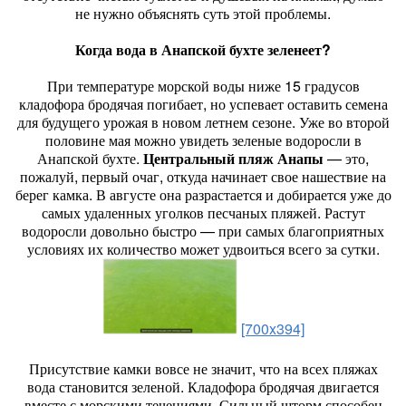
не нужно объяснять суть этой проблемы.
Когда вода в Анапской бухте зеленеет?
При температуре морской воды ниже 15 градусов
кладофора бродячая погибает, но успевает оставить семена
для будущего урожая в новом летнем сезоне. Уже во второй
половине мая можно увидеть зеленые водоросли в
Анапской бухте.
Центральный пляж Анапы
— это,
пожалуй, первый очаг, откуда начинает свое нашествие на
берег камка. В августе она разрастается и добирается уже до
самых удаленных уголков песчаных пляжей. Растут
водоросли довольно быстро — при самых благоприятных
условиях их количество может удвоиться всего за сутки.
[700x394]
Присутствие камки вовсе не значит, что на всех пляжах
вода становится зеленой. Кладофора бродячая двигается
вместе с морскими течениями. Сильный шторм способен