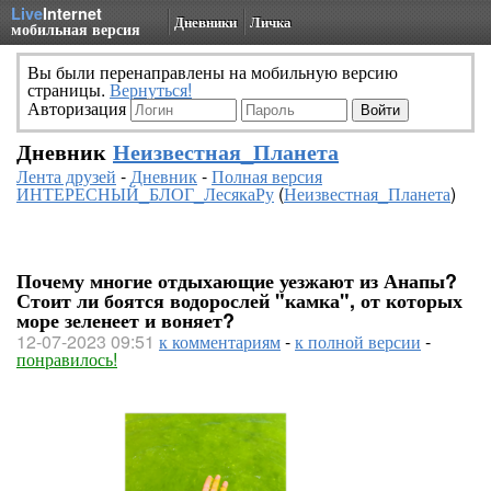
Live
Internet
Дневники
Личка
мобильная версия
Вы были перенаправлены на мобильную версию
страницы.
Вернуться!
Авторизация
Дневник
Неизвестная_Планета
Лента друзей
-
Дневник
-
Полная версия
ИНТЕРЕСНЫЙ_БЛОГ_ЛесякаРу
(
Неизвестная_Планета
)
Почему многие отдыхающие уезжают из Анапы?
Стоит ли боятся водорослей "камка", от которых
море зеленеет и воняет?
12-07-2023 09:51
к комментариям
-
к полной версии
-
понравилось!