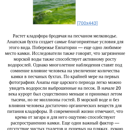
[700x443]
Растет кладофора бродячая на песчаном мелководье.
Анапская бухта создает самые благоприятные условия для
этого вида. Побережье Евпатории — еще одно любимое
место камки. Исследователи также говорят, что загрязнение
морской воды также способствует активному росту
водорослей. Однако многолетние наблюдения ставят под
сомнение влияние человека на увеличение количества
камки в песчаных бухтах. По крайней мере на первых
фотографиях Анапы еще царского периода легко можно
увидеть водоросли выброшенные на песок. В начале 20
века курорт был существенно меньше и принимал летом
тысячи, но не миллионы гостей. В морской воде и без
влияния человека достаточно органических веществ для
питания кладофоры. В современной жизни отмечают, что
крема от загара и для него ощутимо способствуют
распространению камки. Еще один важный фактор —
отсутствие чистых туалетов и душевых на пляжах, думаю