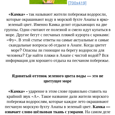
[700x419]
«Камка» -
так называют жители побережья водоросли,
которые окрашивают воду в морской бухте Анапы в ярко-
зеленый цвет. Именно Камка делит отдыхающих на две
группы. Одни считают ее полезной и смело идут купаться в
море. Другие бегут с песчаных пляжей курорта с криками:
«Фу». В этой статье ответы на самые актуальные и самые
скандальные вопросы об отдыхе в Анапе. Когда цветет
море? Опасны ли гниющие на берегу водоросли для
человека? Где найти пляжи в Анапе с чистой водой? Вся
информация для хорошего отдыха на песчаном побережье.
Ядовитый оттенок зеленого цвета воды — это не
цветущее море
«Камка» -
ударение в этом слове правильно ставить на
крайний звук «А». Такое название дали жители морского
побережья водорослям, которые каждое лето окрашивают
песчаную морскую бухту Анапы в зеленый цвет.
Камка —
означает слово шёлковая ткань с узорами
. На самом деле