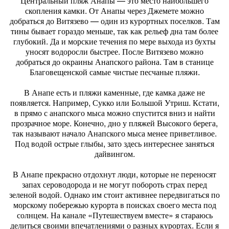
Центральный пляж Анапы — это место наибольшего
скопления камки. От Анапы через Джемете можно
добраться до Витязево — один из курортных поселков. Там
тины бывает гораздо меньше, так как рельеф дна там более
глубокий. Да и морские течения по мере выхода из бухты
уносят водоросли быстрее. После Витязево можно
добраться до окраины Анапского района. Там в станице
Благовещенской самые чистые песчаные пляжи.
В Анапе есть и пляжи каменные, где камка даже не
появляется. Например, Сукко или Большой Утриш. Кстати,
в прямо с анапского мыса можно спустится вниз и найти
прозрачное море. Конечно, дно у пляжей Высокого берега,
так называют начало Анапского мыса менее приветливое.
Под водой острые глыбы, зато здесь интереснее заняться
дайвингом.
В Анапе прекрасно отдохнут люди, которые не переносят
запах сероводорода и не могут побороть страх перед
зеленой водой. Однако им стоит активнее передвигаться по
морскому побережью курорта в поисках своего места под
солнцем. На канале «Путешествуем вместе» я стараюсь
делиться своими впечатлениями о разных курортах. Если я