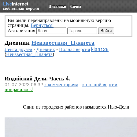
Live
Internet
Дневники
Личка
мобильная версия
Вы были перенаправлены на мобильную версию
страницы.
Вернуться!
Авторизация
Дневник
Неизвестная_Планета
Лента друзей
-
Дневник
-
Полная версия
klari126
(
Неизвестная_Планета
)
Индийский Дели. Часть 4.
01-07-2023 06:32
к комментариям
-
к полной версии
-
понравилось!
Один из городских районов называется Нью-Дели.