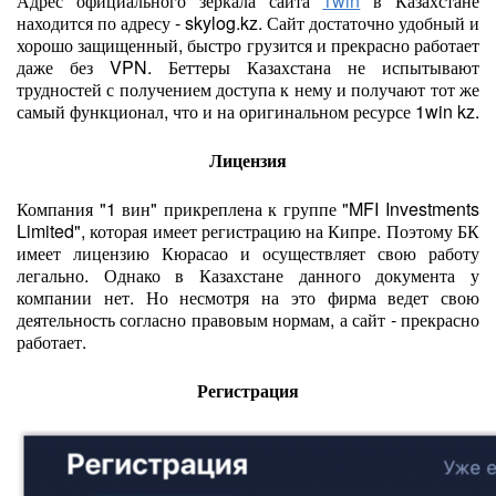
Адрес официального зеркала сайта
1win
в Казахстане
находится по адресу - skylog.kz. Сайт достаточно удобный и
хорошо защищенный, быстро грузится и прекрасно работает
даже без VPN. Беттеры Казахстана не испытывают
трудностей с получением доступа к нему и получают тот же
самый функционал, что и на оригинальном ресурсе 1win kz.
Лицензия
Компания "1 вин" прикреплена к группе "MFI Investments
Limited", которая имеет регистрацию на Кипре. Поэтому БК
имеет лицензию Кюрасао и осуществляет свою работу
легально. Однако в Казахстане данного документа у
компании нет. Но несмотря на это фирма ведет свою
деятельность согласно правовым нормам, а сайт - прекрасно
работает.
Регистрация