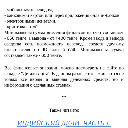
- мобильным переводом,
- банковской картой или через приложения онлайн-банков,
- электронными деньгами,
- криптовалютой.
Минимальная сумма внесения финансов на счет составляет
- 650 тенге, а вывода - от 1400 тенге. Кроме ввода и вывода
средства есть возможность перевода средств другому
пользователя по ID или e-mail. Минимальная сумма
составляет также - 650 тенге.
Все финансовые операции можно посмотреть на сайте во
вкладке "Детализация". В данном разделе отслеживаются не
только все вводы и выводы денежных средств, но и
информация о сделанных ставках.
***
Также читайте:
ИНДИЙСКИЙ ДЕЛИ. ЧАСТЬ 1.