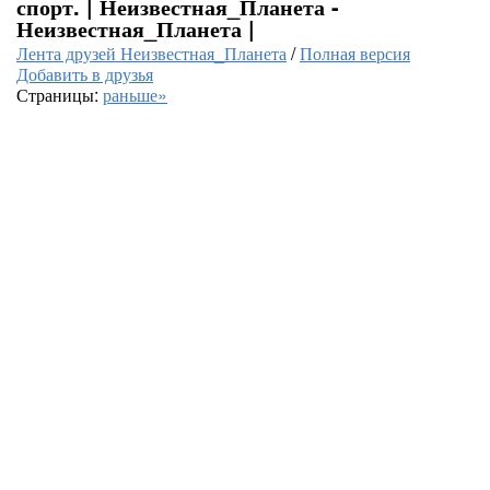
спорт. | Неизвестная_Планета -
Неизвестная_Планета |
Лента друзей Неизвестная_Планета
/
Полная версия
Добавить в друзья
Страницы:
раньше»