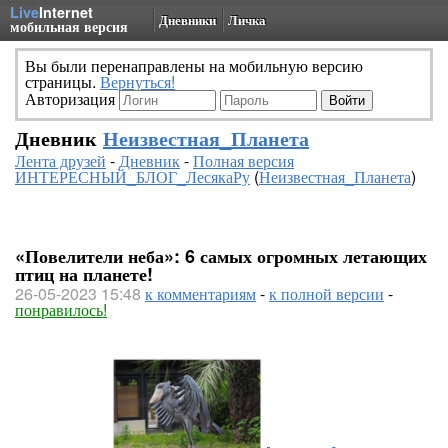
Live
Internet
Дневники
Личка
мобильная версия
Вы были перенаправлены на мобильную версию
страницы.
Вернуться!
Авторизация
Дневник
Неизвестная_Планета
Лента друзей
-
Дневник
-
Полная версия
ИНТЕРЕСНЫЙ_БЛОГ_ЛесякаРу
(
Неизвестная_Планета
)
«Повелители неба»: 6 самых огромных летающих
птиц на планете!
26-05-2023 15:48
к комментариям
-
к полной версии
-
понравилось!