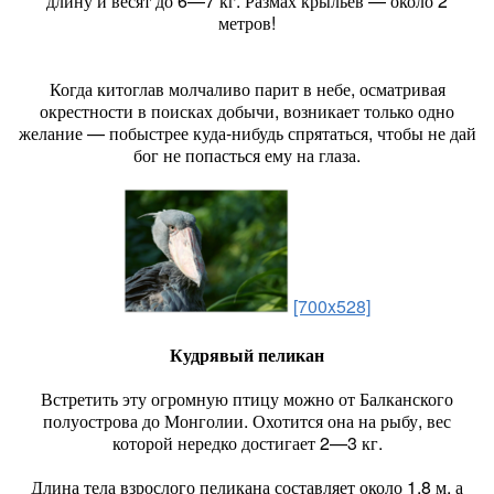
длину и весят до 6—7 кг. Размах крыльев — около 2
метров!
Когда китоглав молчаливо парит в небе, осматривая
окрестности в поисках добычи, возникает только одно
желание — побыстрее куда-нибудь спрятаться, чтобы не дай
бог не попасться ему на глаза.
[700x528]
Кудрявый пеликан
Встретить эту огромную птицу можно от Балканского
полуострова до Монголии. Охотится она на рыбу, вес
которой нередко достигает 2—3 кг.
Длина тела взрослого пеликана составляет около 1,8 м, а