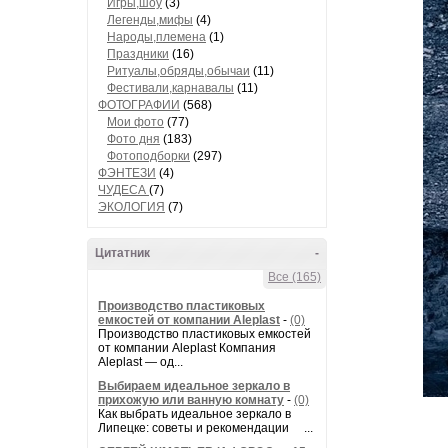
Игры,шоу
(3)
Легенды,мифы
(4)
Народы,племена
(1)
Праздники
(16)
Ритуалы,обряды,обычаи
(11)
Фестивали,карнавалы
(11)
ФОТОГРАФИИ
(568)
Мои фото
(77)
Фото дня
(183)
Фотоподборки
(297)
ФЭНТЕЗИ
(4)
ЧУДЕСА
(7)
ЭКОЛОГИЯ
(7)
Цитатник
-
Все (165)
Производство пластиковых
емкостей от компании Aleplast
-
(0)
Производство пластиковых емкостей
от компании Aleplast Компания
Aleplast — од...
Выбираем идеальное зеркало в
прихожую или ванную комнату
-
(0)
Как выбрать идеальное зеркало в
Липецке: советы и рекомендации ...