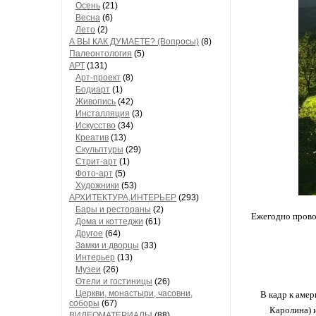
Осень
(21)
Весна
(6)
Лето
(2)
А ВЫ КАК ДУМАЕТЕ? (Вопросы)
(8)
Палеонтология
(5)
АРТ
(131)
Арт-проект
(8)
Бодиарт
(1)
Живопись
(42)
Инсталляция
(3)
Искусство
(34)
Креатив
(13)
Скульптуры
(29)
Стрит-арт
(1)
Фото-арт
(5)
Художники
(53)
АРХИТЕКТУРА,ИНТЕРЬЕР
(293)
Бары и рестораны
(2)
Ежегодно прово
Дома и коттеджи
(61)
Другое
(64)
Замки и дворцы
(33)
Интерьер
(13)
Музеи
(26)
Отели и гостиницы
(26)
Церкви, монастыри, часовни,
В кадр к аме
соборы
(67)
Каролина) 
ВИДЕОМАТЕРИАЛЫ
(88)