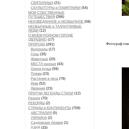
СВЯТИЛИЩА
(21)
СКУЛЬПТУРЫ и ПАМЯТНИКИ
(54)
МОИ СОБСТВЕННЫЕ
ПУТЕШЕСТВИЯ
(266)
НЕИЗВЕДАННОЕ и НЕОБЫЧНОЕ
(58)
НЕОБЫЧНЫЕ и ТАЛАНТЛИВЫЕ
ЛЮДИ
(12)
О МОЕМ РОДНОМ ГОРОДЕ
(ДЕРЕВНЕ)
(17)
Фотограф гово
ПРИРОДА
(291)
Водопады
(17)
Горы
(35)
Животные
(20)
МЕСТА разные
(43)
Озера,ручьи
(59)
Пляжи
(23)
Растения и леса
(79)
Реки
(52)
Явления
(23)
ПРИТЧИ,ЛЕГЕНДЫ,СТИХИ
(12)
Разное
(70)
РЕКОРДЫ
(2)
СТРАНЫ и КОНТИНЕНТЫ
(709)
АВСТРАЛИЯ
(5)
УКРАИНА
(2)
Саудовская Аравия
(1)
АЗИЯ
(33)