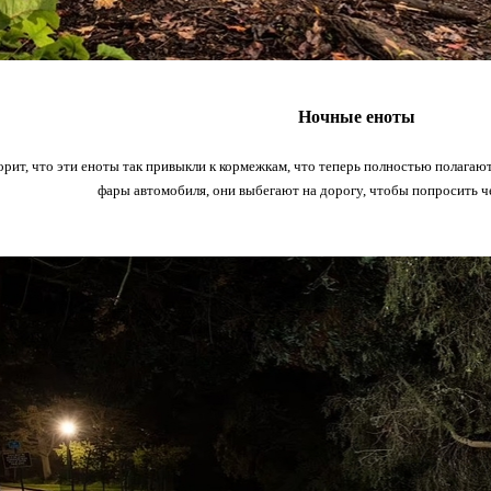
Ночные еноты
рит, что эти еноты так привыкли к кормежкам, что теперь полностью полагают
фары автомобиля, они выбегают на дорогу, чтобы попросить че