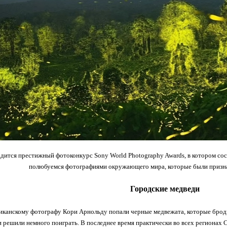
дится престижный фотоконкурс Sony World Photography Awards, в котором сос
полюбуемся фотографиями окружающего мира, которые были призна
Городские медведи
риканскому фотографу Кори Арнольду попали черные медвежата, которые брод
и решили немного поиграть. В последнее время практически во всех регионах