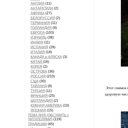
АНГЛИЯ
(11)
АНТАРКТИДА
(2)
АФРИКА
(27)
БЕЛОРУССИЯ
(2)
ГЕРМАНИЯ
(11)
ГОЛЛАНДИЯ
(9)
ЕВРОПА
(103)
ИЗРАИЛЬ
(38)
ИНДИЯ
(11)
ИСПАНИЯ
(28)
ИТАЛИЯ
(18)
КАНАДА и АЛЯСКА
(3)
КИТАЙ
(16)
КОРЕЯ
(2)
ОСТРОВА
(36)
РОССИЯ
(233)
США
(30)
ТАЙЛАНД
(8)
Этот снимок 
ТУРЦИЯ
(11)
здоровую числ
ФРАНЦИЯ
(25)
ШОТЛАНДИЯ
(2)
ЮЖНАЯ АМЕРИКА
(10)
ЯПОНИЯ
(15)
ТЕМА ДНЯ (ОБСУДИТЬ с
ЧИТАТЕЛЯМИ)
(119)
ТРАДИЦИИ
(45)