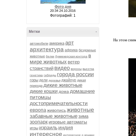
Фото дня
20:34 24.10.2016
Фотографий: 1
Метки
-
На этом сним
арт
америка
автомобили
архитектура
африка
бездомные
в
животные
белки
букмекерская контора
мире животных
ветер
видео
странствий
вороны
высотка
города россии
генетика
гибриды
горы
дели
джайпур
дикая
деревья
дикие животные
природа
домашние
дикие кошки
дома
питомцы
достопримечательности
животные
европа
живопись
забавные животные
зима
зоопарк
игровые автоматы
индия
израиль
игры
интересное
интересное о кошках