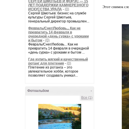
СЕРГЕЙ ШМОТЬЕВ И ФОРЭС — 15
ЛЕТ ПОДДЕРЖКИ КАМНЕРЕЗНОГО
Этот снимок сло
ИСКУССТВА УРАЛА
-
(0)
Сергей Шмотьев: бизнес на службе
культуры Сергей Шмотьев,
генеральный директор промышлен...
Февраль/Снег/Любовь... Как не
превратить 14 февраля в
очередной «день сурка» с уроками
и бытом
-
(0)
Февраль/Снег/Любовь... Как не
превратить 14 февраля в очередной
«день сурка» с уроками и бытом ...
Где купить мягкий и качественный
ротанг для плетения
-
(0)
Плетение из ротанга – это
увлекательное хобби, которое
позволяет создавать уникал...
Фотоальбом
-
Все (1)