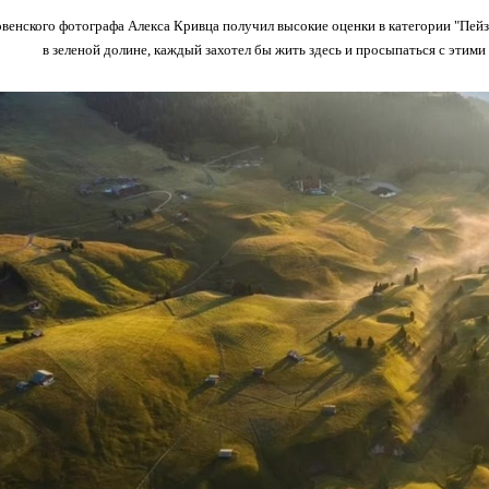
венского фотографа Алекса Кривца получил высокие оценки в категории "Пейз
в зеленой долине, каждый захотел бы жить здесь и просыпаться с этим