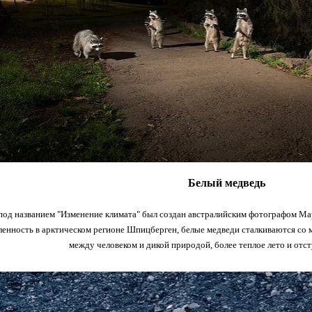
Белый медведь
под названием "Изменение климата" был создан австралийским фотографом М
енность в арктическом регионе Шпицберген, белые медведи сталкиваются со 
между человеком и дикой природой, более теплое лето и отс