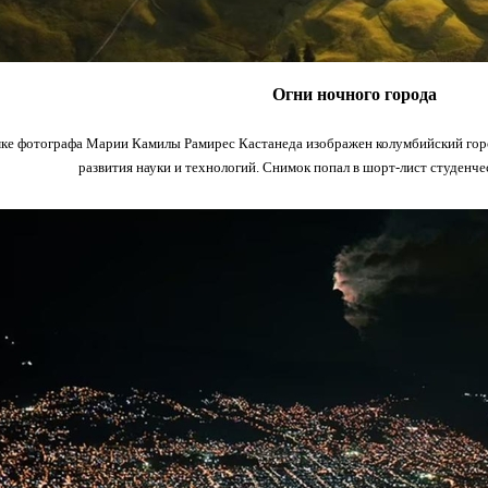
Огни ночного города
ке фотографа Марии Камилы Рамирес Кастанеда изображен колумбийский горо
развития науки и технологий. Снимок попал в шорт-лист студенче