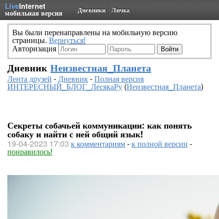
Live
Internet
Дневники
Личка
мобильная версия
Вы были перенаправлены на мобильную версию
страницы.
Вернуться!
Авторизация
Дневник
Неизвестная_Планета
Лента друзей
-
Дневник
-
Полная версия
ИНТЕРЕСНЫЙ_БЛОГ_ЛесякаРу
(
Неизвестная_Планета
)
Секреты собачьей коммуникации: как понять
собаку и найти с ней общий язык!
19-04-2023 17:03
к комментариям
-
к полной версии
-
понравилось!