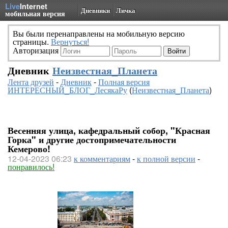
Live
Internet
Дневники
Личка
мобильная версия
Вы были перенаправлены на мобильную версию
страницы.
Вернуться!
Авторизация
Дневник
Неизвестная_Планета
Лента друзей
-
Дневник
-
Полная версия
ИНТЕРЕСНЫЙ_БЛОГ_ЛесякаРу
(
Неизвестная_Планета
)
Весенняя улица, кафедральный собор, "Красная
Горка" и другие достопримечательности
Кемерово!
12-04-2023 06:23
к комментариям
-
к полной версии
-
понравилось!