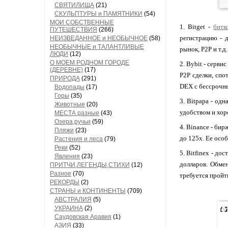
СВЯТИЛИЩА
(21)
СКУЛЬПТУРЫ и ПАМЯТНИКИ
(54)
МОИ СОБСТВЕННЫЕ
1. Bitget -
битк
ПУТЕШЕСТВИЯ
(266)
регистрацию - 
НЕИЗВЕДАННОЕ и НЕОБЫЧНОЕ
(58)
НЕОБЫЧНЫЕ и ТАЛАНТЛИВЫЕ
рынок, P2P и т.д.
ЛЮДИ
(12)
О МОЕМ РОДНОМ ГОРОДЕ
2. Bybit - серви
(ДЕРЕВНЕ)
(17)
P2P сделки, спо
ПРИРОДА
(291)
DEX с бессрочн
Водопады
(17)
Горы
(35)
3. Bitpapa - од
Животные
(20)
удобством и хор
МЕСТА разные
(43)
Озера,ручьи
(59)
4. Binance - би
Пляжи
(23)
до 125x. Ее осо
Растения и леса
(79)
Реки
(52)
5. Bitfinex - д
Явления
(23)
долларов. Обме
ПРИТЧИ,ЛЕГЕНДЫ,СТИХИ
(12)
Разное
(70)
требуется пройт
РЕКОРДЫ
(2)
СТРАНЫ и КОНТИНЕНТЫ
(709)
АВСТРАЛИЯ
(5)
УКРАИНА
(2)
Саудовская Аравия
(1)
АЗИЯ
(33)