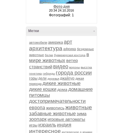
Фото дня
20:34 24.10.2016
Фотографий: 1
Метки
-
арт
америка
автомобили
архитектура
африка
бездомные
в
животные
белки
букмекерская контора
мире животных
ветер
видео
странствий
вороны
высотка
города россии
генетика
гибриды
горы
дели
джайпур
дикая
деревья
дикие животные
природа
домашние
дикие кошки
дома
питомцы
достопримечательности
животные
европа
живопись
забавные животные
зима
зоопарк
игровые автоматы
индия
израиль
игры
интересное
интересное о кошках