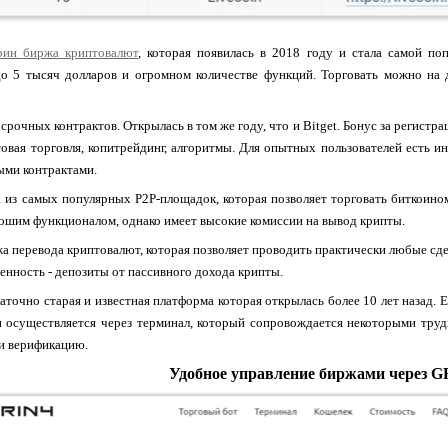
оин биржа криптовалют
, которая появилась в 2018 году и стала самой п
до 5 тысяч долларов и огромном количестве функций. Торговать можно на д
с срочных контрактов. Открылась в том же году, что и Bitget. Бонус за регист
товая торговля, копитрейдинг, алгоритмы. Для опытных пользователей есть
ыми контрактами.
на из самых популярных P2P-площадок, которая позволяет торговать биткоин
ошим функционалом, однако имеет высокие комиссии на вывод крипты.
ржа перевода криптовалют, которая позволяет проводить практически любые сд
бенность - депозиты от пассивного дохода крипты.
остаточно старая и известная платформа которая открылась более 10 лет назад
н осуществляется через терминал, который сопровождается некоторыми труд
и верификацию.
Удобное управление биржами через 