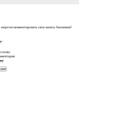
 запретил комментировать свои записи Анонимам!
у:
 ссылку
омментарии
нку