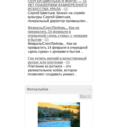
СЕРГЕЙ ШМОТЬЕВ И ФОРЭС — 15
ЛЕТ ПОДДЕРЖКИ КАМНЕРЕЗНОГО
ИСКУССТВА УРАЛА
-
(0)
Сергей Шмотьев: бизнес на службе
культуры Сергей Шмотьев,
генеральный директор промышлен...
Февраль/Снег/Любовь... Как не
превратить 14 февраля в
очередной «день сурка» с уроками
и бытом
-
(0)
Февраль/Снег/Любовь... Как не
превратить 14 февраля в очередной
«день сурка» с уроками и бытом ...
Где купить мягкий и качественный
ротанг для плетения
-
(0)
Плетение из ротанга – это
увлекательное хобби, которое
позволяет создавать уникал...
Фотоальбом
-
Все (1)