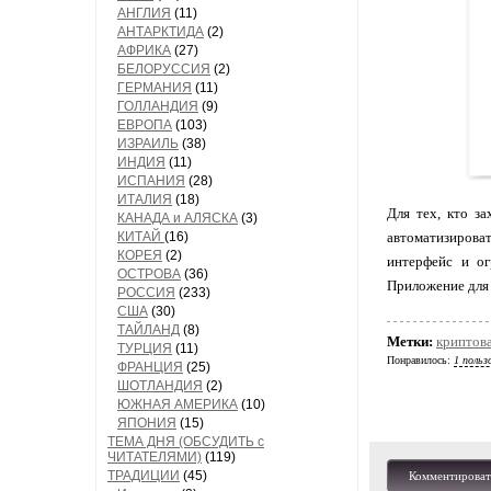
АНГЛИЯ
(11)
АНТАРКТИДА
(2)
АФРИКА
(27)
БЕЛОРУССИЯ
(2)
ГЕРМАНИЯ
(11)
ГОЛЛАНДИЯ
(9)
ЕВРОПА
(103)
ИЗРАИЛЬ
(38)
ИНДИЯ
(11)
ИСПАНИЯ
(28)
ИТАЛИЯ
(18)
Для тех, кто з
КАНАДА и АЛЯСКА
(3)
КИТАЙ
(16)
автоматизирова
КОРЕЯ
(2)
интерфейс и о
ОСТРОВА
(36)
Приложение для
РОССИЯ
(233)
США
(30)
ТАЙЛАНД
(8)
Метки:
криптов
ТУРЦИЯ
(11)
Понравилось:
1 польз
ФРАНЦИЯ
(25)
ШОТЛАНДИЯ
(2)
ЮЖНАЯ АМЕРИКА
(10)
ЯПОНИЯ
(15)
ТЕМА ДНЯ (ОБСУДИТЬ с
ЧИТАТЕЛЯМИ)
(119)
ТРАДИЦИИ
(45)
Комментироват