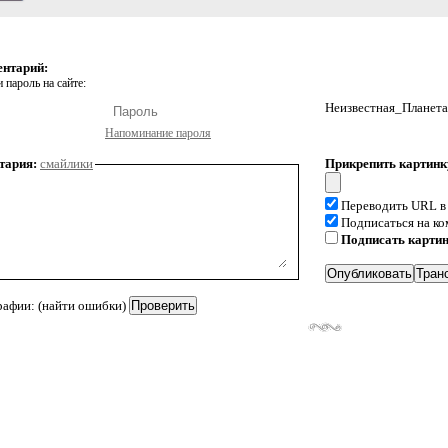
ентарий:
 пароль на сайте:
Неизвестная_Планета
Напоминание пароля
тария:
смайлики
Прикрепить картинк
Переводить URL в
Подписаться на к
Подписать карти
рафии: (найти ошибки)