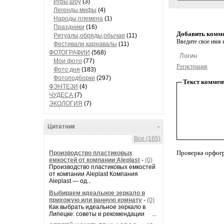
Игры,шоу
(3)
Легенды,мифы
(4)
Народы,племена
(1)
Праздники
(16)
Добавить комм
Ритуалы,обряды,обычаи
(11)
Введите свое имя и
Фестивали,карнавалы
(11)
ФОТОГРАФИИ
(568)
Мои фото
(77)
Регистрация
Фото дня
(183)
Фотоподборки
(297)
Текст коммен
ФЭНТЕЗИ
(4)
ЧУДЕСА
(7)
ЭКОЛОГИЯ
(7)
Цитатник
-
Все (165)
Проверка орфог
Производство пластиковых
емкостей от компании Aleplast
-
(0)
Производство пластиковых емкостей
от компании Aleplast Компания
Aleplast — од...
Выбираем идеальное зеркало в
прихожую или ванную комнату
-
(0)
Как выбрать идеальное зеркало в
Липецке: советы и рекомендации ...