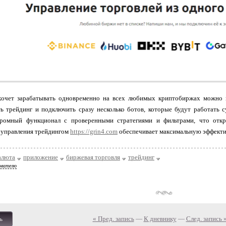
ахочет зарабатывать одновременно на всех любимых криптобиржах можно 
ть трейдинг и подключить сразу несколько ботов, которые будут работать
громный функционал с проверенными стратегиями и фильтрами, что отк
 управления трейдингом
https://grin4.com
обеспечивает максимальную эффектив
алюта
приложение
биржевая торговля
трейдинг
ователю
« Пред. запись
—
К дневнику
—
След. запись 
ь