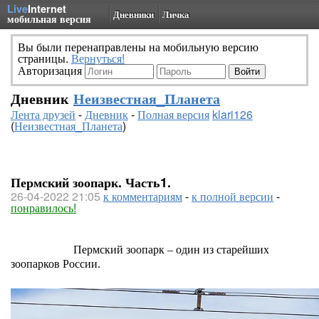
Live
Internet
Дневники
Личка
мобильная версия
Вы были перенаправлены на мобильную версию
страницы.
Вернуться!
Авторизация
Дневник
Неизвестная_Планета
Лента друзей
-
Дневник
-
Полная версия
klari126
(
Неизвестная_Планета
)
Пермский зоопарк. Часть1.
26-04-2022 21:05
к комментариям
-
к полной версии
-
понравилось!
Пермский зоопарк – один из старейших
зоопарков России.