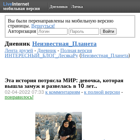
Live
Internet
Дневники
Личка
мобильная версия
Вы были перенаправлены на мобильную версию
страницы.
Вернуться!
Авторизация
Дневник
Неизвестная_Планета
Лента друзей
-
Дневник
-
Полная версия
ИНТЕРЕСНЫЙ_БЛОГ_ЛесякаРу
(
Неизвестная_Планета
)
Эта история потрясла МИР: девочка, которая
вышла замуж и развелась в 10 лет..
02-04-2022 07:33
к комментариям
-
к полной версии
-
понравилось!