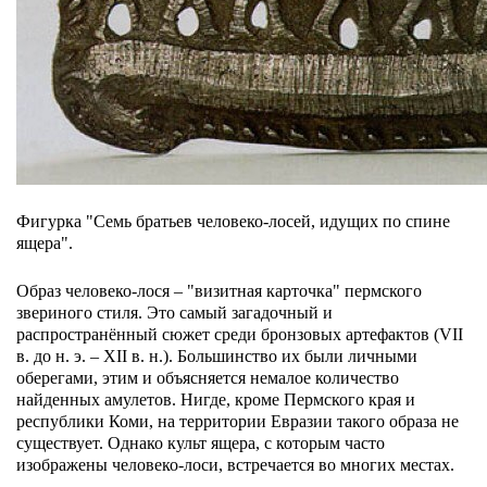
Фигурка "Семь братьев человеко-лосей, идущих по спине
ящера".
Образ человеко-лося –
"визитная карточка" пермского
звериного стиля. Это
самый загадочный и
распространённый сюжет среди бронзовых артефактов (VII
в. до н. э.
–
XII в. н.). Большинство их
были личными
оберегами, этим и объясняется немалое количество
найденных амулетов.
Нигде, кроме Пермского края и
республики Коми, на территории Евразии такого образа не
существует. Однако культ ящера, с которым часто
изображены человеко-лоси, встречается во многих местах.