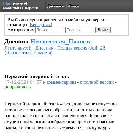
Live
Internet
Дневники
Личка
мобильная версия
Вы были перенаправлены на мобильную версию
страницы.
Вернуться!
Авторизация
Дневник
Неизвестная_Планета
Лента друзей
-
Дневник
-
Полная версия
klari126
(
Неизвестная_Планета
)
Пермский звериный стиль
17-12-2021 01:57
к комментариям
-
к полной версии
-
понравилось!
Пермский звериный стиль – это уникальное искусство
металлического литья с образами животных периода
раннего железного века и средневековья. Бронзовые
амулеты, шаманские изображения, пряжки и поясные
накладки составляют неотъемлемую часть культуры