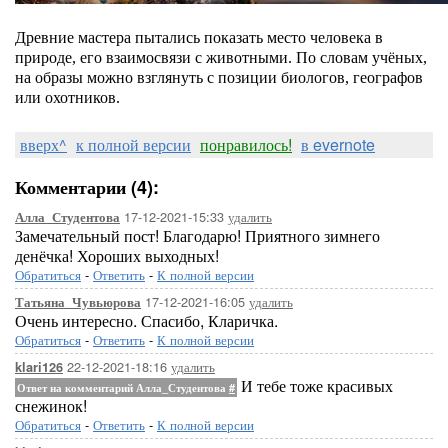
Древние мастера пытались показать место человека в
природе, его взаимосвязи с животными. По словам учёных,
на образы можно взглянуть с позиции биологов, географов
или охотников.
вверх^
к полной версии
понравилось!
в evernote
Комментарии (4):
17-12-2021-15:33
удалить
Алла_Студентова
Замечательный пост! Благодарю! Приятного зимнего
денёчка! Хороших выходных!
Обратиться
-
Ответить
-
К полной версии
17-12-2021-16:05
удалить
Татьяна_Чувьюрова
Очень интересно. Спасибо, Кларичка.
Обратиться
-
Ответить
-
К полной версии
22-12-2021-18:16
удалить
klari126
И тебе тоже красивых
Ответ на комментарий Алла_Студентова
#
снежинок!
Обратиться
-
Ответить
-
К полной версии