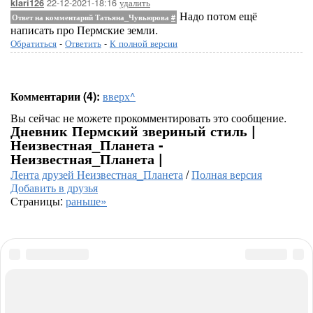
22-12-2021-18:16
удалить
klari126
Надо потом ещё
Ответ на комментарий Татьяна_Чувьюрова
#
написать про Пермские земли.
Обратиться
-
Ответить
-
К полной версии
Комментарии (4):
вверх^
Вы сейчас не можете прокомментировать это сообщение.
Дневник Пермский звериный стиль |
Неизвестная_Планета -
Неизвестная_Планета |
Лента друзей Неизвестная_Планета
/
Полная версия
Добавить в друзья
Страницы:
раньше»