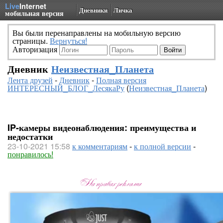
Live
Internet
Дневники
Личка
мобильная версия
Вы были перенаправлены на мобильную версию
страницы.
Вернуться!
Авторизация
Дневник
Неизвестная_Планета
Лента друзей
-
Дневник
-
Полная версия
ИНТЕРЕСНЫЙ_БЛОГ_ЛесякаРу
(
Неизвестная_Планета
)
IP-камеры видеонаблюдения: преимущества и
недостатки
23-10-2021 15:58
к комментариям
-
к полной версии
-
понравилось!