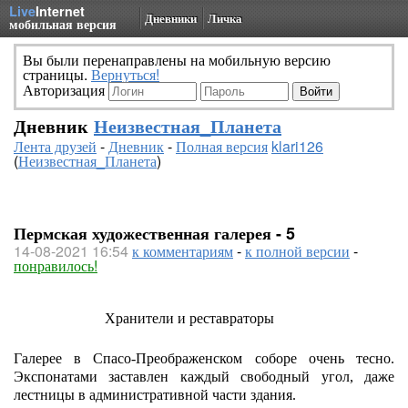
Live
Internet
Дневники
Личка
мобильная версия
Вы были перенаправлены на мобильную версию
страницы.
Вернуться!
Авторизация
Дневник
Неизвестная_Планета
Лента друзей
-
Дневник
-
Полная версия
klari126
(
Неизвестная_Планета
)
Пермская художественная галерея - 5
14-08-2021 16:54
к комментариям
-
к полной версии
-
понравилось!
Хранители и реставраторы
Галерее в Спасо-Преображенском соборе очень тесно.
Экспонатами заставлен каждый свободный угол, даже
лестницы в административной части здания.