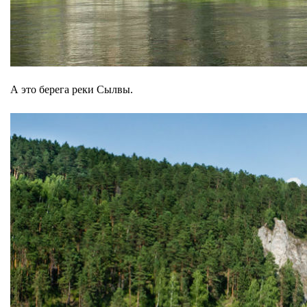
А это берега реки Сылвы.