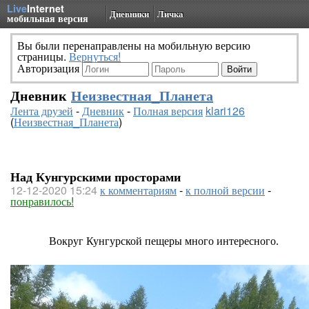
Live
Internet
Дневники
Личка
мобильная версия
Вы были перенаправлены на мобильную версию
страницы.
Вернуться!
Авторизация
Дневник
Неизвестная_Планета
Лента друзей
-
Дневник
-
Полная версия
klari126
(
Неизвестная_Планета
)
Над Кунгурскими просторами
12-12-2020 15:24
к комментариям
-
к полной версии
-
понравилось!
Вокруг Кунгурской пещеры много интересного.