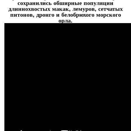
сохранились обширные популяции
длиннохвостых макак, лемуров, сетчатых
питонов, дронго и белобрюхого морского
орла.