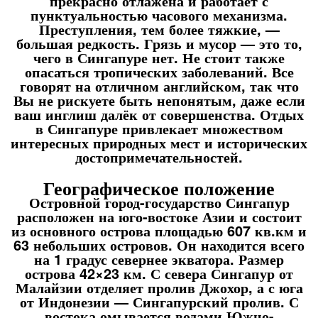
прекрасно отлажена и работает с
пунктуальностью часового механизма.
Преступления, тем более тяжкие, —
большая редкость. Грязь и мусор — это то,
чего в Сингапуре нет. Не стоит также
опасаться тропических заболеваний. Все
говорят на отличном английском, так что
Вы не рискуете быть непонятым, даже если
ваш инглиш далёк от совершенства. Отдых
в Сингапуре привлекает множеством
интересных природных мест и исторических
достопримечательностей.
Географическое положение
Островной город-государство Сингапур
расположен на юго-востоке Азии и состоит
из основного острова площадью 607 кв.км и
63 небольших островов. Он находится всего
на 1 градус севернее экватора. Размер
острова 42×23 км. С севера Сингапур от
Малайзии отделяет пролив Джохор, а с юга
от Индонезии — Сингапурский пролив. С
востока омывается водами Южно-