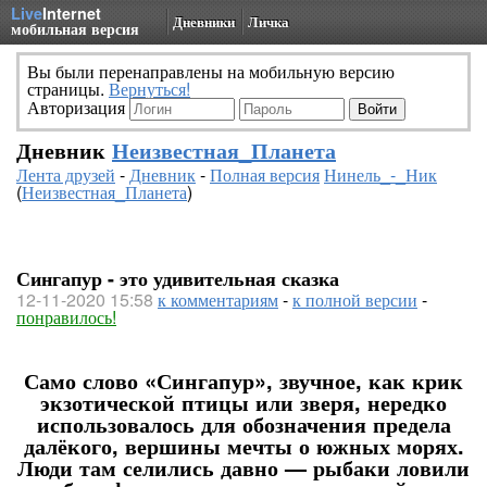
Live
Internet
Дневники
Личка
мобильная версия
Вы были перенаправлены на мобильную версию
страницы.
Вернуться!
Авторизация
Дневник
Неизвестная_Планета
Лента друзей
-
Дневник
-
Полная версия
Нинель_-_Ник
(
Неизвестная_Планета
)
Сингапур - это удивительная сказка
12-11-2020 15:58
к комментариям
-
к полной версии
-
понравилось!
Само слово «Сингапур», звучное, как крик
экзотической птицы или зверя, нередко
использовалось для обозначения предела
далёкого, вершины мечты о южных морях.
Люди там селились давно — рыбаки ловили