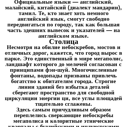
Официальные языки — английский,
малайский, китайский (диалект мандарин),
тамил. Те, кто знает хоть немного
английский язык, смогут свободно
передвигаться по городу, так как большая
часть здешних вывесок и указателей — на
английском языке.
Столица
Несмотря на обилие небоскребов, мостов и
отличных дорог, кажется, что город вырос в
парке. Это единственный в мире мегаполис,
ландшафт которого до мелочей согласован с
принципами фэн-шуй. Многочисленные
фонтаны, водопады призваны привлечь
богатство к обитателям города. Строгие
линии зданий без избытка деталей
сберегают пространство для свободной
циркуляции энергии ци, все углы площадей
тщательно сглажены.
Здесь самым причудливым образом
переплелись сверкающие небоскребы
мегаполиса и колоритные этнические
кварталы с буддийскими и индуистскими