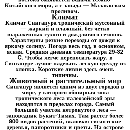
Китайского моря, а с запада — Малаккским
проливом.
Климат
Климат Сингапура тропический муссонный
— жаркий и влажный, без четко
выраженных сухого и дождливого сезонов.
Характерны резкие переходы от дождя к
яркому солнцу. Погода весь год, в основном,
ясная. Средняя дневная температура 29-32
C. Чтобы легче переносить жару, в
Сингапуре лучше надевать легкую одежду из
хлопка. Короткие ливни здесь очень
типичны.
Животный и растительный мир
Сингапур является одним из двух городов в
мире, у которого обширная зона
тропического леса палеозойской эры
находится в пределах города. Самый
большой участок нетронутого леса —
заповедник Букит-Тимах. Там растет более
800 видов растений, включая гигантские
деревья, папоротники и цветы. На острове