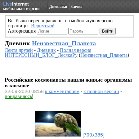
Live
Internet
Дневники
Личка
мобильная версия
Вы были перенаправлены на мобильную версию
страницы.
Вернуться!
Авторизация
Дневник
Неизвестная_Планета
Лента друзей
-
Дневник
-
Полная версия
ИНТЕРЕСНЫЙ_БЛОГ_ЛесякаРу
(
Неизвестная_Планета
)
Российские космонавты нашли живые организмы
в космосе
22-09-2020 08:56
к комментариям
-
к полной версии
-
понравилось!
[700x385]