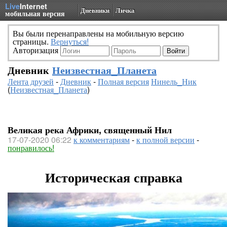
Live
Internet
Дневники
Личка
мобильная версия
Вы были перенаправлены на мобильную версию
страницы.
Вернуться!
Авторизация
Дневник
Неизвестная_Планета
Лента друзей
-
Дневник
-
Полная версия
Нинель_Ник
(
Неизвестная_Планета
)
Великая река Африки, священный Нил
17-07-2020 06:22
к комментариям
-
к полной версии
-
понравилось!
Историческая справка