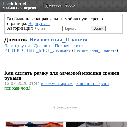
Live
Internet
Дневники
Личка
мобильная версия
Вы были перенаправлены на мобильную версию
страницы.
Вернуться!
Авторизация
Дневник
Неизвестная_Планета
Лента друзей
-
Дневник
-
Полная версия
ИНТЕРЕСНЫЙ_БЛОГ_ЛесякаРу
(
Неизвестная_Планета
)
Как сделать рамку для алмазной мозаики своими
руками
13-07-2020 01:41
к комментариям
-
к полной версии
-
понравилось!