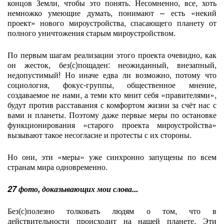
концов Земли, чтобы это понять. Несомненно, все, хоть
немножко умеющие думать, понимают – есть «некий
проект» нового мироустройства, спасающего планету от
полного уничтожения старым мироустройством.
По первым шагам реализации этого проекта очевидно, как
он жесток, без(с)пощаден: неожиданный, внезапный,
недопустимый! Но иначе едва ли возможно, потому что
социология, фокус-группы, общественное мнение,
создаваемое не нами, а теми кто мнит себя «правителями»,
будут против расставания с комфортом жизни за счёт нас с
вами и планеты. Поэтому даже первые меры по остановке
функционирования «старого проекта мироустройства»
вызывают такое несогласие и протесты с их стороны.
Но они, эти «меры» уже синхронно запущены по всем
странам мира одновременно.
27 фото, доказывающих мои слова...
Без(с)полезно толковать людям о том, что в
действительности происходит на нашей планете. Эти