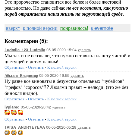
Это пророчество становится все более и более жестокой
реальностью. Но даже сейчас
не все осознают, как ужасно
порой отражается наша жизнь на окружающей среде
.
вверх^
к полной версии
понравилось!
в evernote
Комментарии (5):
05-05-2020-15:04
удалить
Ludmila_123_Ludmila
Мы так и не осознали, что нужно оставить планету чистой и
цветущей и детям нашим!
Обратиться
-
Ответить
-
К полной версии
05-05-2020-16:55
удалить
Абызов_Владимир
Ну разве все виноваты в безумстве отдельных "чубайсов"
"грефов" "соросов"?? Людями правят -- нелюди, (это же без
бинокля видно).
Обратиться
-
Ответить
-
К полной версии
05-05-2020-20:42
удалить
lyplared
Обратиться
-
Ответить
-
К полной версии
06-05-2020-05:28
удалить
TAISA_ANDRYEYEVA