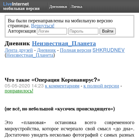
Live
Internet
Дневники
Личка
мобильная версия
Вы были перенаправлены на мобильную версию
страницы.
Вернуться!
Авторизация
Дневник
Неизвестная_Планета
Лента друзей
-
Дневник
-
Полная версия
SHKRUDNEV
(
Неизвестная_Планета
)
Что такое «Операция Коронавирус?»
05-05-2020 14:23
к комментариям
-
к полной версии
-
понравилось!
(не всё, но небольшой «кусочек происходящего»)
Это «плановая» остановка всего современного
мироустройства, которое исчерпало свой смысл «до дна».
Достаточно увидеть несколько фотографий с самых разных