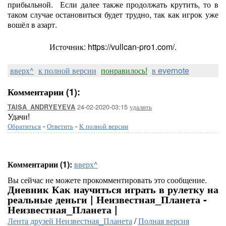
прибыльной. Если далее также продолжать крутить, то в
таком случае остановиться будет трудно, так как игрок уже
вошёл в азарт.
Источник: https://vullcan-pro1.com/.
вверх^
к полной версии
понравилось!
в evernote
Комментарии (1):
24-02-2020-03:15
удалить
TAISA_ANDRYEYEVA
Удачи!
Обратиться
-
Ответить
-
К полной версии
Комментарии (1):
вверх^
Вы сейчас не можете прокомментировать это сообщение.
Дневник Как научиться играть в рулетку на
реальные деньги | Неизвестная_Планета -
Неизвестная_Планета |
Лента друзей Неизвестная_Планета
/
Полная версия