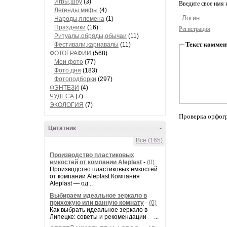
Игры,шоу
(3)
Введите свое имя и
Легенды,мифы
(4)
Народы,племена
(1)
Праздники
(16)
Регистрация
Ритуалы,обряды,обычаи
(11)
Текст коммен
Фестивали,карнавалы
(11)
ФОТОГРАФИИ
(568)
Мои фото
(77)
Фото дня
(183)
Фотоподборки
(297)
ФЭНТЕЗИ
(4)
ЧУДЕСА
(7)
ЭКОЛОГИЯ
(7)
Проверка орфог
Цитатник
-
Все (165)
Производство пластиковых
емкостей от компании Aleplast
-
(0)
Производство пластиковых емкостей
от компании Aleplast Компания
Aleplast — од...
Выбираем идеальное зеркало в
прихожую или ванную комнату
-
(0)
Как выбрать идеальное зеркало в
Липецке: советы и рекомендации ...