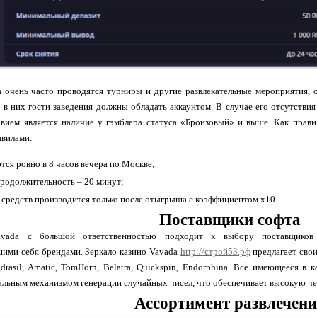
a очень часто проводятся турниры и другие развлекательные мероприятия
 в них гости заведения должны обладать аккаунтом. В случае его отсутстви
вием является наличие у гэмблера статуса «Бронзовый» и выше. Как прави
вилами:
тся ровно в 8 часов вечера по Москве;
родолжительность – 20 минут;
 средств производится только после отыгрыша с коэффициентом х10.
Поставщики софта
avada с большой ответственностью подходит к выбору поставщико
шими себя брендами. Зеркало казино Vavada
http://строй53.рф
предлагает сво
rasil, Amatic, TomHorn, Belatra, Quickspin, Endorphina. Все имеющееся в 
льным механизмом генерации случайных чисел, что обеспечивает высокую че
Ассортимент развлечен