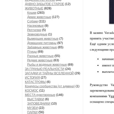
ДАВНО ЗАБЫТОЕ СТАРОЕ
(12)
ЖИВОТНЫЕ
(828)
Кошки
(283)
Дикие животные
(127)
Собаки
(111)
Насекомые
(9)
Рептилии
(5)
В казино Vavad
Земноводные
(1)
принять участие
Вымершие животные
(7)
Домашние питомцы
(97)
Ещё одним усло
Забавные животные
(65)
следующими пра
Птицы
(69)
Разные животные
(55)
начинаю
Редкие животные
(63)
Рыбы и водяные животные
(69)
имеют п
ЗА ГРАНЬЮ РЕАЛЬНОСТИ
(24)
выплата
ЗАГАДКИ И ТАЙНЫ ВСЕЛЕННОЙ
(29)
ИСТОРИЯ
(27)
КАТАСТРОФЫ
(6)
Руководство V
Конкурсы сообщества (от админа)
(1)
зарекомендовав
КОСМОС
(11)
МЕСТА рукотворные
(146)
компаниями Yggd
ВЫСТАВКИ
(6)
оснащено специа
ЗАПОВЕДНИКИ
(10)
МУЗЕИ
(22)
ПАРКИ
(56)