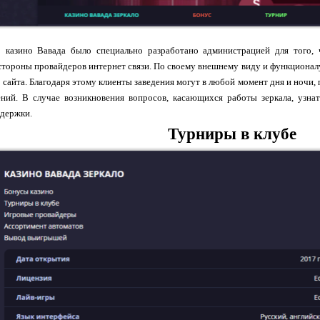
о казино Вавада было специально разработано администрацией для того,
стороны провайдеров интернет связи. По своему внешнему виду и функционал
 сайта. Благодаря этому клиенты заведения могут в любой момент дня и ночи,
ений. В случае возникновения вопросов, касающихся работы зеркала, уз
ддержки.
Турниры в клубе