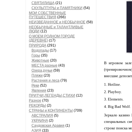
СВЯТИЛИЩА
(21)
СКУЛЬПТУРЫ и ПАМЯТНИКИ
(54)
МОИ СОБСТВЕННЫЕ
ПУТЕШЕСТВИЯ
(266)
НЕИЗВЕДАННОЕ и НЕОБЫЧНОЕ
(58)
НЕОБЫЧНЫЕ и ТАЛАНТЛИВЫЕ
ЛЮДИ
(12)
О МОЕМ РОДНОМ ГОРОДЕ
(ДЕРЕВНЕ)
(17)
ПРИРОДА
(291)
Водопады
(17)
Горы
(35)
Животные
(20)
В игровом зале
МЕСТА разные
(43)
(тренировочном)
Озера,ручьи
(59)
Пляжи
(23)
внесшие депозит
Растения и леса
(79)
Hotline.
Реки
(52)
Явления
(23)
Playboy.
ПРИТЧИ,ЛЕГЕНДЫ,СТИХИ
(12)
Elements.
Разное
(70)
РЕКОРДЫ
(2)
Big Bad Wolf.
СТРАНЫ и КОНТИНЕНТЫ
(709)
Зеркало казино 
АВСТРАЛИЯ
(5)
УКРАИНА
(2)
специальных си
Саудовская Аравия
(1)
строке поиска м
АЗИЯ
(33)