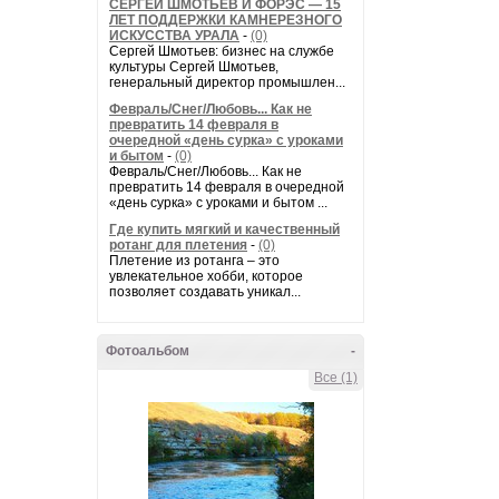
СЕРГЕЙ ШМОТЬЕВ И ФОРЭС — 15
ЛЕТ ПОДДЕРЖКИ КАМНЕРЕЗНОГО
ИСКУССТВА УРАЛА
-
(0)
Сергей Шмотьев: бизнес на службе
культуры Сергей Шмотьев,
генеральный директор промышлен...
Февраль/Снег/Любовь... Как не
превратить 14 февраля в
очередной «день сурка» с уроками
и бытом
-
(0)
Февраль/Снег/Любовь... Как не
превратить 14 февраля в очередной
«день сурка» с уроками и бытом ...
Где купить мягкий и качественный
ротанг для плетения
-
(0)
Плетение из ротанга – это
увлекательное хобби, которое
позволяет создавать уникал...
Фотоальбом
-
Все (1)