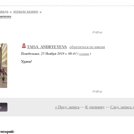
авада
зеркало казино
ователям
TAISA_ANDRYEYEVA
обратиться по имени
Понедельник, 25 Ноября 2019 г. 00:43 (
ссылка
)
Удачи!
« Пред. запись
—
К дневнику
—
След. запись 
ь
ентарий: