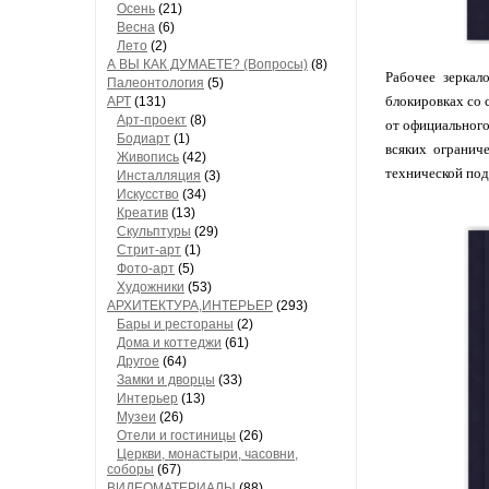
Осень
(21)
Весна
(6)
Лето
(2)
А ВЫ КАК ДУМАЕТЕ? (Вопросы)
(8)
Рабочее зеркал
Палеонтология
(5)
блокировках со 
АРТ
(131)
Арт-проект
(8)
от официального
Бодиарт
(1)
всяких огранич
Живопись
(42)
технической по
Инсталляция
(3)
Искусство
(34)
Креатив
(13)
Скульптуры
(29)
Стрит-арт
(1)
Фото-арт
(5)
Художники
(53)
АРХИТЕКТУРА,ИНТЕРЬЕР
(293)
Бары и рестораны
(2)
Дома и коттеджи
(61)
Другое
(64)
Замки и дворцы
(33)
Интерьер
(13)
Музеи
(26)
Отели и гостиницы
(26)
Церкви, монастыри, часовни,
соборы
(67)
ВИДЕОМАТЕРИАЛЫ
(88)