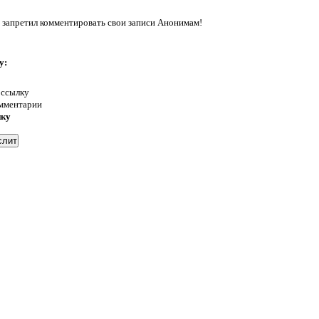
 запретил комментировать свои записи Анонимам!
у:
 ссылку
омментарии
нку