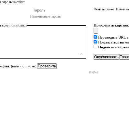
 пароль на сайте:
Неизвестная_Планета
Напоминание пароля
тария:
смайлики
Прикрепить картинк
Переводить URL в
Подписаться на к
Подписать карти
рафии: (найти ошибки)