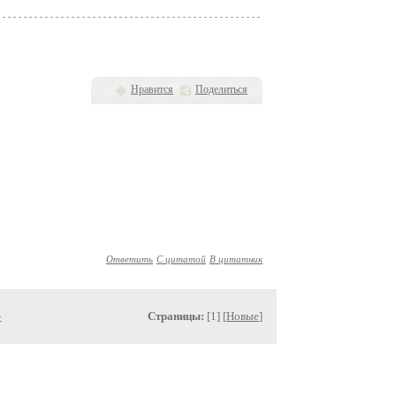
Нравится
Поделиться
Ответить
С цитатой
В цитатник
»
Страницы:
[1] [
Новые
]