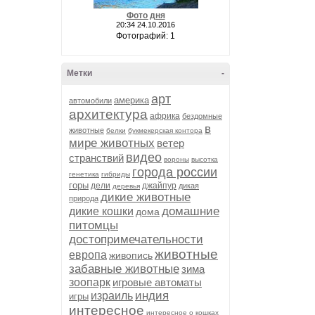
Фото дня
20:34 24.10.2016
Фотографий: 1
Метки
-
арт
америка
автомобили
архитектура
африка
бездомные
в
животные
белки
букмекерская контора
мире животных
ветер
видео
странствий
вороны
высотка
города россии
генетика
гибриды
горы
дели
джайпур
дикая
деревья
дикие животные
природа
домашние
дикие кошки
дома
питомцы
достопримечательности
животные
европа
живопись
забавные животные
зима
зоопарк
игровые автоматы
индия
израиль
игры
интересное
интересное о кошках