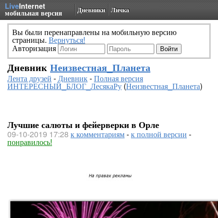
Live
Internet
Дневники
Личка
мобильная версия
Вы были перенаправлены на мобильную версию
страницы.
Вернуться!
Авторизация
Дневник
Неизвестная_Планета
Лента друзей
-
Дневник
-
Полная версия
ИНТЕРЕСНЫЙ_БЛОГ_ЛесякаРу
(
Неизвестная_Планета
)
Лучшие салюты и фейерверки в Орле
09-10-2019 17:28
к комментариям
-
к полной версии
-
понравилось!