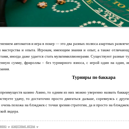
нением автоматов и игра в покер — это два разных полюса азартных развлече
я мастерства
и опыта. Игрокам, имеющим знания и опыт, а также отличающ
тами, иногда даже удается стать мультимиллионерами. Существуют разные тур
ленную сумму, фрироллы – без турнирного взноса, с игрой один на один, и
зания.
Турниры по баккара
 преимуществ казино Азино, то одним из них можно уверенно назвать бакка
вствуете удачу, то достаточно просто двигаться дальше, соревнуясь с друг
и очень похожа на блэкджек с точки зрения стратегии, да и просто на блэкдже
ской лидера.
зино
азартные игры