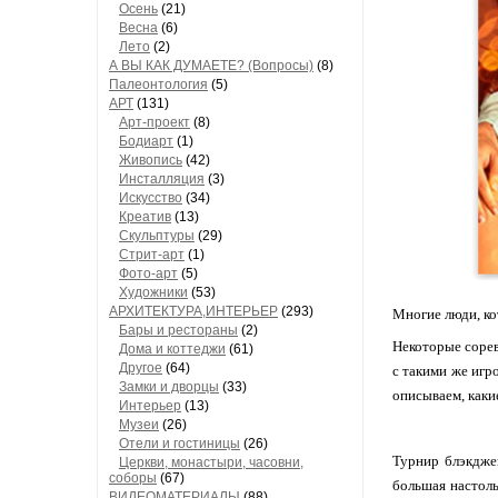
Осень
(21)
Весна
(6)
Лето
(2)
А ВЫ КАК ДУМАЕТЕ? (Вопросы)
(8)
Палеонтология
(5)
АРТ
(131)
Арт-проект
(8)
Бодиарт
(1)
Живопись
(42)
Инсталляция
(3)
Искусство
(34)
Креатив
(13)
Скульптуры
(29)
Стрит-арт
(1)
Фото-арт
(5)
Художники
(53)
АРХИТЕКТУРА,ИНТЕРЬЕР
(293)
Многие люди, ко
Бары и рестораны
(2)
Некоторые сорев
Дома и коттеджи
(61)
Другое
(64)
с такими же игр
Замки и дворцы
(33)
описываем, каки
Интерьер
(13)
Музеи
(26)
Отели и гостиницы
(26)
Турнир блэкдже
Церкви, монастыри, часовни,
соборы
(67)
большая настоль
ВИДЕОМАТЕРИАЛЫ
(88)