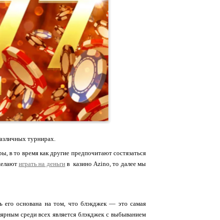
 различных турнирах.
ры, в то время как другие предпочитают состязаться
 желают
играть на деньги
в казино Azino, то далее мы
ь его основана на том, что блэкджек — это самая
лярным среди всех является блэкджек с выбыванием