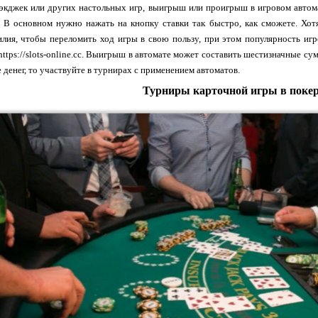
экджек или других настольных игр, выигрыш или проигрыш в игровом автомат
. В основном нужно нажать на кнопку ставки так быстро, как сможете. Хот
илия, чтобы переломить ход игры в свою пользу, при этом популярность иг
https://slots-online.cc. Выигрыш в автомате может составить шестизначные с
 денег, то участвуйте в турнирах с применением автоматов.
Турниры карточной игры в поке