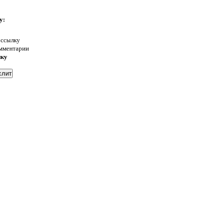
у:
 ссылку
омментарии
нку