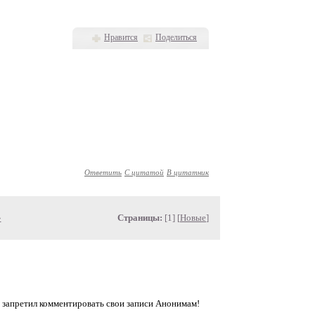
Нравится
Поделиться
Ответить
С цитатой
В цитатник
»
Страницы:
[1] [
Новые
]
 запретил комментировать свои записи Анонимам!