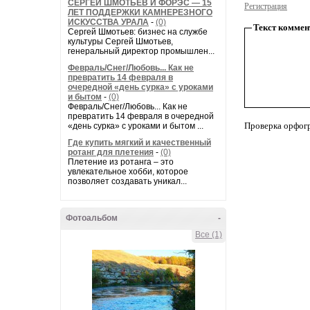
СЕРГЕЙ ШМОТЬЕВ И ФОРЭС — 15
Регистрация
ЛЕТ ПОДДЕРЖКИ КАМНЕРЕЗНОГО
ИСКУССТВА УРАЛА
-
(0)
Текст коммен
Сергей Шмотьев: бизнес на службе
культуры Сергей Шмотьев,
генеральный директор промышлен...
Февраль/Снег/Любовь... Как не
превратить 14 февраля в
очередной «день сурка» с уроками
и бытом
-
(0)
Февраль/Снег/Любовь... Как не
превратить 14 февраля в очередной
Проверка орфог
«день сурка» с уроками и бытом ...
Где купить мягкий и качественный
ротанг для плетения
-
(0)
Плетение из ротанга – это
увлекательное хобби, которое
позволяет создавать уникал...
Фотоальбом
-
Все (1)