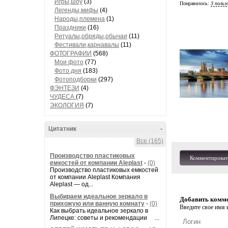
Игры,шоу
(3)
Понравилось:
3 польз
Легенды,мифы
(4)
Народы,племена
(1)
Праздники
(16)
Ритуалы,обряды,обычаи
(11)
Фестивали,карнавалы
(11)
ФОТОГРАФИИ
(568)
Мои фото
(77)
Фото дня
(183)
Фотоподборки
(297)
ФЭНТЕЗИ
(4)
ЧУДЕСА
(7)
ЭКОЛОГИЯ
(7)
Цитатник
-
Все (165)
Производство пластиковых
Комментироват
емкостей от компании Aleplast
-
(0)
Производство пластиковых емкостей
от компании Aleplast Компания
Aleplast — од...
Выбираем идеальное зеркало в
Добавить комм
прихожую или ванную комнату
-
(0)
Введите свое имя и
Как выбрать идеальное зеркало в
Липецке: советы и рекомендации ...