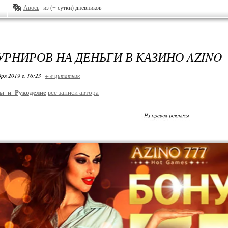
Авось
из (+ сутки) дневников
УРНИРОВ НА ДЕНЬГИ В КАЗИНО AZINO
ря 2019 г. 16:23
+ в цитатник
ы_и_Рукоделие
все записи автора