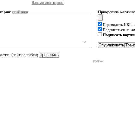
Напоминание пароля
тария:
смайлики
Прикрепить картинк
Переводить URL в
Подписаться на к
Подписать карти
рафии: (найти ошибки)