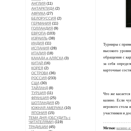
АНГЛИЯ
(11)
АНТАРКТИДА
(2)
АФРИКА
(27)
БЕЛОРУССИЯ
(2)
ГЕРМАНИЯ
(11)
ГОЛЛАНДИЯ
(9)
ЕВРОПА
(103)
ИЗРАИЛЬ
(38)
ИНДИЯ
(11)
Турниры с приме
ИСПАНИЯ
(28)
высокого уровн
ИТАЛИЯ
(18)
обращения с кар
КАНАДА и АЛЯСКА
(3)
КИТАЙ
(16)
за себя опреде
КОРЕЯ
(2)
карточные состя
ОСТРОВА
(36)
РОССИЯ
(233)
США
(30)
ТАЙЛАНД
(8)
ТУРЦИЯ
(11)
Что же касается
ФРАНЦИЯ
(25)
казино. Если чу
ШОТЛАНДИЯ
(2)
игрового стола 
ЮЖНАЯ АМЕРИКА
(10)
ЯПОНИЯ
(15)
участников и до
ТЕМА ДНЯ (ОБСУДИТЬ с
ЧИТАТЕЛЯМИ)
(119)
ТРАДИЦИИ
(45)
Метки:
казино а