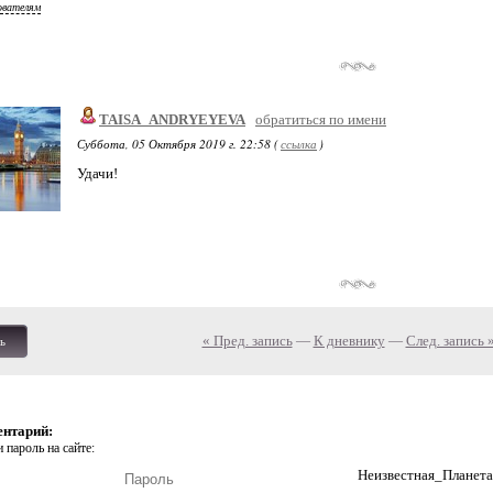
ователям
TAISA_ANDRYEYEVA
обратиться по имени
Суббота, 05 Октября 2019 г. 22:58 (
ссылка
)
Удачи!
« Пред. запись
—
К дневнику
—
След. запись 
ь
ентарий:
 пароль на сайте:
Неизвестная_Планета