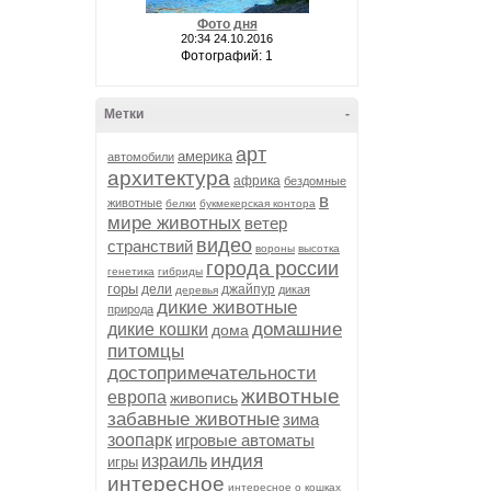
Фото дня
20:34 24.10.2016
Фотографий: 1
Метки
-
арт
америка
автомобили
архитектура
африка
бездомные
в
животные
белки
букмекерская контора
мире животных
ветер
видео
странствий
вороны
высотка
города россии
генетика
гибриды
горы
дели
джайпур
дикая
деревья
дикие животные
природа
домашние
дикие кошки
дома
питомцы
достопримечательности
животные
европа
живопись
забавные животные
зима
зоопарк
игровые автоматы
индия
израиль
игры
интересное
интересное о кошках