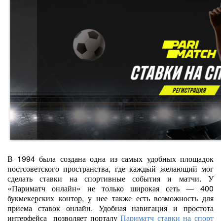
В 1994 была создана одна из самых удобных площадок
постсоветского пространства, где каждый желающий мог
сделать ставки на спортивные события и матчи. У
«Париматч онлайн» не только широкая сеть — 400
букмекерских контор, у нее также есть возможность для
приема ставок онлайн. Удобная навигация и простота
интерфейса позволяет порталу
Париматч ставки на спорт