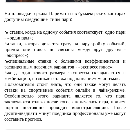
На площадке зеркала Париматч и в букмекерских конторах
доступны следующие типы пари:
↘ ставки, когда на одному события соответсвует одно пари
- «ординары»;
↘ставка, которая делается сразу на пару-тройку событий,
причем они никак не связаны между друг другом -
«экспресс»;
↘специальные ставки с большими коэффициентами и
расширенным перечнем вариантов - «экспресс плюс»;
↘когда одинакового размера экспрессы складываются в
комбинацию, возникает ставка под названием «система».
Пользователям стоит знать, что они также могут делать
ставки на спортивные события онлайн в лайв-режиме.
Особенностью этого варианта является то, что пари
заключаются только после того, как началась игра, причем
портал постоянно проводит видеотрансляцию. После
десяти-двадцати минут поединка профессионалы уже могут
составить прогноз.