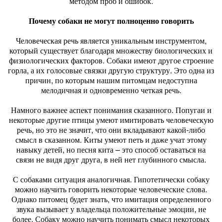
методом проб и ошибок.
Почему собаки не могут полноценно говорить
Человеческая речь является уникальным инструментом,
который существует благодаря множеству биологических и
физиологических факторов. Собаки имеют другое строение
горла, а их голосовые связки другую структуру. Это одна из
причин, по которым нашим питомцам недоступна
мелодичная и одновременно четкая речь.
Намного важнее аспект понимания сказанного. Попугаи и
некоторые другие птицы умеют имитировать человеческую
речь, но это не значит, что они вкладывают какой-либо
смысл в сказанном. Киты умеют петь и даже учат этому
навыку детей, но песня кита – это способ оставаться на
связи не видя друг друга, в ней нет глубинного смысла.
С собаками ситуация аналогичная. Гипотетически собаку
можно научить говорить некоторые человеческие слова.
Однако питомец будет знать, что имитация определенного
звука вызывает у владельца положительные эмоции, не
более. Собаку можно научить понимать смысл некоторых