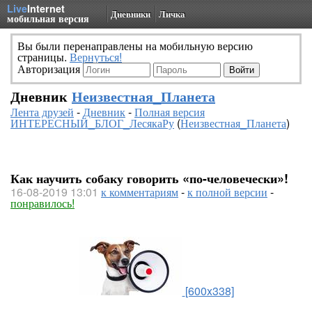
Live
Internet
Дневники
Личка
мобильная версия
Вы были перенаправлены на мобильную версию
страницы.
Вернуться!
Авторизация
Дневник
Неизвестная_Планета
Лента друзей
-
Дневник
-
Полная версия
ИНТЕРЕСНЫЙ_БЛОГ_ЛесякаРу
(
Неизвестная_Планета
)
Как научить собаку говорить «по-человечески»!
16-08-2019 13:01
к комментариям
-
к полной версии
-
понравилось!
[600x338]