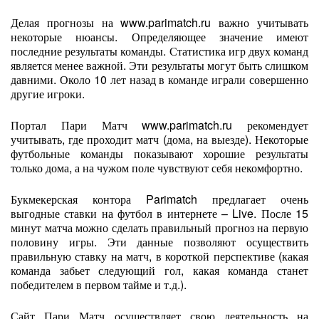
Делая прогнозы на www.parimatch.ru важно учитывать
некоторые нюансы. Определяющее значение имеют
последние результаты команды. Статистика игр двух команд
является менее важной. Эти результаты могут быть слишком
давними. Около 10 лет назад в команде играли совершенно
другие игроки.
Портал Пари Матч www.parimatch.ru рекомендует
учитывать, где проходит матч (дома, на выезде). Некоторые
футбольные команды показывают хорошие результаты
только дома, а на чужом поле чувствуют себя некомфортно.
Букмекерская контора Parimatch предлагает очень
выгодные ставки на футбол в интернете – Live. После 15
минут матча можно сделать правильный прогноз на первую
половину игры. Эти данные позволяют осуществить
правильную ставку на матч, в короткой перспективе (какая
команда забьет следующий гол, какая команда станет
победителем в первом тайме и т.д.).
Сайт Пари Матч осуществляет свою деятельность на