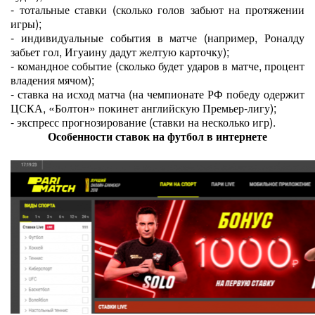
- тотальные ставки (сколько голов забьют на протяжении
игры);
- индивидуальные события в матче (например, Роналду
забьет гол, Игуаину дадут желтую карточку);
- командное событие (сколько будет ударов в матче, процент
владения мячом);
- ставка на исход матча (на чемпионате РФ победу одержит
ЦСКА, «Болтон» покинет английскую Премьер-лигу);
- экспресс прогнозирование (ставки на несколько игр).
Особенности ставок на футбол в интернете