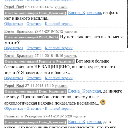
27-11-2018-14:57
удалить
Pepel_Rozi
Елена_Крамская
, на фото
Ответ на комментарий Елена_Крамская
#
нет никакого насилия...
Обратиться
-
Ответить
-
К полной версии
27-11-2018-15:12
удалить
Елена_Крамская
Ну нет - так нет, что вы от меня
Ответ на комментарий Pepel_Rozi
#
хотите?
Обратиться
-
Ответить
-
К полной версии
27-11-2018-15:16
удалить
Елена_Крамская
Вот меня больше
Ответ на комментарий Рецепты_и_Рукоделие
#
беспокоит, что НЕ ЗАЩИЩЕНО, вы не в курсе, что это
значит? Я заметила это в блогах..
Обратиться
-
Ответить
-
К полной версии
27-11-2018-15:19
удалить
Pepel_Rozi
Елена_Крамская
, да ничего
Ответ на комментарий Елена_Крамская
#
не хочу. Просто любопытно стало, почему в вас
археологическая находка показалась насилием...
Обратиться
-
Ответить
-
К полной версии
27-11-2018-15:29
удалить
Рецепты_и_Рукоделие
Елена_Крамская
, да в
Ответ на комментарий Елена_Крамская
#
курсе. Это всего лишь протокол безопасности, кто то его