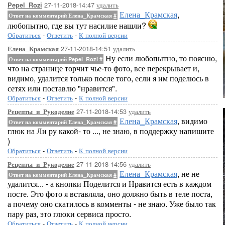
27-11-2018-14:47
удалить
Pepel_Rozi
Елена_Крамская
,
Ответ на комментарий Елена_Крамская
#
любопытно, где вы тут насилие нашли?
Обратиться
-
Ответить
-
К полной версии
27-11-2018-14:51
удалить
Елена_Крамская
Ну если любопытно, то поясню,
Ответ на комментарий Pepel_Rozi
#
что на странице торчит чье-то фото, все перекрывает и,
видимо, удалится только после того, если я им поделюсь в
сетях или поставлю "нравится".
Обратиться
-
Ответить
-
К полной версии
27-11-2018-14:53
удалить
Рецепты_и_Рукоделие
Елена_Крамская
, видимо
Ответ на комментарий Елена_Крамская
#
глюк на Ли ру какой- то ..., не знаю, в поддержку напишите
)
Обратиться
-
Ответить
-
К полной версии
27-11-2018-14:56
удалить
Рецепты_и_Рукоделие
Елена_Крамская
, не не
Ответ на комментарий Елена_Крамская
#
удалится... - а кнопки Поделится и Нравится есть в каждом
посте. Это фото я вставляла, оно должно быть в теле поста,
а почему оно скатилось в комменты - не знаю. Уже было так
пару раз, это глюки сервиса просто.
Обратиться
-
Ответить
-
К полной версии