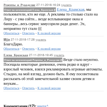
27-11-2018-16:24
удалить
Рецепты_и_Рукоделие
Елена_Крамская
, мы
Ответ на комментарий Елена_Крамская
#
пользователи, кто же еще. А рекламы то столько стало на
Лиру - с ума сойти... везде всплывающие окна и
баннеры...весь сервис замусорили ради денег. Эх,
неприятно тут стало (((
Обратиться
-
Ответить
-
К полной версии
27-11-2018-17:28
удалить
Mjja
БлагоДарю.
Обратиться
-
Ответить
-
К полной версии
27-11-2018-19:45
удалить
Елена_Крамская
Везде стало неуютно.
Ответ на комментарий Рецепты_и_Рукоделие
#
Посещала некоторые дневники, очень редко и вдруг -
взрослый человек, взялся рекламировать игровые автоматы.
Стыдно, на мой взгляд, должно быть. Я ему посоветовала
рассказать об этой замечательной халяве своим детям и
внукам...
Обратиться
-
Ответить
-
К полной версии
Комментарии (17):
вверх^