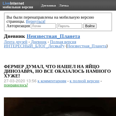
Live
Internet
Дневники
Личка
мобильная версия
Вы были перенаправлены на мобильную версию
страницы.
Вернуться!
Авторизация
Дневник
Неизвестная_Планета
Лента друзей
-
Дневник
-
Полная версия
ИНТЕРЕСНЫЙ_БЛОГ_ЛесякаРу
(
Неизвестная_Планета
)
ФЕРМЕР ДУМАЛ, ЧТО НАШЕЛ НА ЯЙЦО
ДИНОЗАВРА, НО ВСЕ ОКАЗАЛОСЬ НАМНОГО
ХУЖЕ!
27-03-2020 13:56
к комментариям
-
к полной версии
-
понравилось!