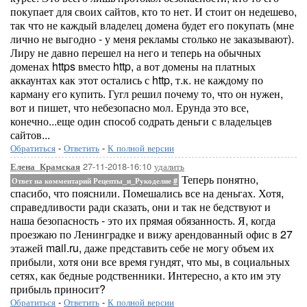
покупает для своих сайтов, кто то нет. И стоит он недешево,
так что не каждый владелец домена будет его покупать (мне
лично не выгодно - у меня рекламы столько не заказывают).
Лиру не давно перешел на него и теперь на обычных
доменах https вместо http, а вот домены на платных
аккаунтах как этот остались с http, т.к. не каждому по
карману его купить. Гугл решил почему то, что он нужен,
вот и пишет, что небезопасно мол. Ерунда это все,
конечно...еще один способ содрать деньги с владельцев
сайтов...
Обратиться
-
Ответить
-
К полной версии
27-11-2018-16:10
удалить
Елена_Крамская
Теперь понятно,
Ответ на комментарий Рецепты_и_Рукоделие
#
спасибо, что пояснили. Помешались все на деньгах. Хотя,
справедливости ради сказать, они и так не бедствуют и
наша безопасность - это их прямая обязанность. Я, когда
проезжаю по Ленинградке и вижу арендованный офис в 27
этажей mail.ru, даже представить себе не могу объем их
прибыли, хотя они все время гундят, что мы, в социальных
сетях, как бедные родственники. Интересно, а кто им эту
прибыль приносит?
Обратиться
-
Ответить
-
К полной версии