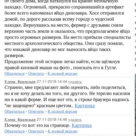
от своего дома, когда наткнулся на крайне необычную
находку. Огромный, прекрасно сохранившийся артефакт
более всего напоминал яйцо динозавра. Хосе отправился
домой, по дороге рассказав всему городу о чудесной
находке. Вернувшись на место, фермер с друзьями сняли
верхнюю часть земли и оказалось, что предполагаемое яйцо
просто огромных размеров. На место прибыли специалисты
местного археологического общества. Они сразу поняли,
что никакой динозавр не мог выносить яйцо таких
размеров.
Продолжение этой истории легко найти, если щёлкнув
правой кнопкой мыши на фото , поискать его в Гугле.
Обратиться
-
Ответить
-
К полной версии
27-11-2018-14:44
удалить
Елена_Крамская
Странно, мне предлагают либо оценить, либо поделиться,
но я не хочу делать ни того, ни другого. Не терплю насилия
ни в какой форме. И еще вот это, в строке браузера надпись
"не защищено" красным цветом..
Картинка
Обратиться
-
Ответить
-
К полной версии
27-11-2018-14:46
удалить
Елена_Крамская
Почему-то вот это на странице.
Картинка
Обратиться
-
Ответить
-
К полной версии