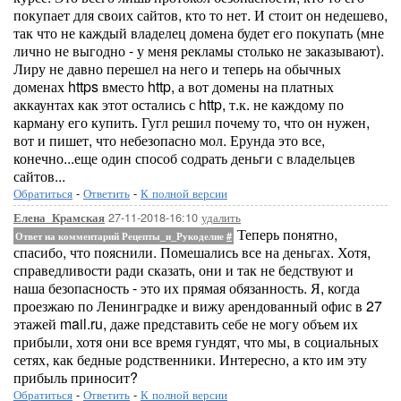
покупает для своих сайтов, кто то нет. И стоит он недешево,
так что не каждый владелец домена будет его покупать (мне
лично не выгодно - у меня рекламы столько не заказывают).
Лиру не давно перешел на него и теперь на обычных
доменах https вместо http, а вот домены на платных
аккаунтах как этот остались с http, т.к. не каждому по
карману его купить. Гугл решил почему то, что он нужен,
вот и пишет, что небезопасно мол. Ерунда это все,
конечно...еще один способ содрать деньги с владельцев
сайтов...
Обратиться
-
Ответить
-
К полной версии
27-11-2018-16:10
удалить
Елена_Крамская
Теперь понятно,
Ответ на комментарий Рецепты_и_Рукоделие
#
спасибо, что пояснили. Помешались все на деньгах. Хотя,
справедливости ради сказать, они и так не бедствуют и
наша безопасность - это их прямая обязанность. Я, когда
проезжаю по Ленинградке и вижу арендованный офис в 27
этажей mail.ru, даже представить себе не могу объем их
прибыли, хотя они все время гундят, что мы, в социальных
сетях, как бедные родственники. Интересно, а кто им эту
прибыль приносит?
Обратиться
-
Ответить
-
К полной версии