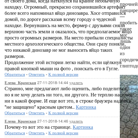
от своего дома, когда наткнулся на крайне необычную
прочне
находку. Огромный, прекрасно сохранившийся артефакт
панцире
более всего напоминал яйцо динозавра. Хосе отправился
—
домой, по дороге рассказав всему городу о чудесной
пробить
находке. Вернувшись на место, фермер с друзьями сняли
такие
верхнюю часть земли и оказалось, что предполагаемое яйцо
мог
просто огромных размеров. На место прибыли специалисты
лишь
местного археологического общества. Они сразу поняли,
один
что никакой динозавр не мог выносить яйцо таких
из
размеров.
сородич
Продолжение этой истории легко найти, если щёлкнув
глиптод
правой кнопкой мыши на фото , поискать его в Гугле.
Обратиться
-
Ответить
-
К полной версии
27-11-2018-14:44
удалить
Елена_Крамская
Странно, мне предлагают либо оценить, либо поделиться,
но я не хочу делать ни того, ни другого. Не терплю насилия
ни в какой форме. И еще вот это, в строке браузера надпись
"не защищено" красным цветом..
Картинка
Обратиться
-
Ответить
-
К полной версии
27-11-2018-14:46
удалить
Елена_Крамская
Почему-то вот это на странице.
Картинка
Обратиться
-
Ответить
-
К полной версии