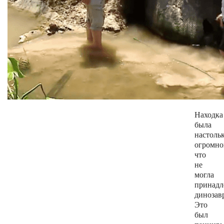
Находка
была
настоль
огромно
что
не
могла
принадл
динозав
Это
был