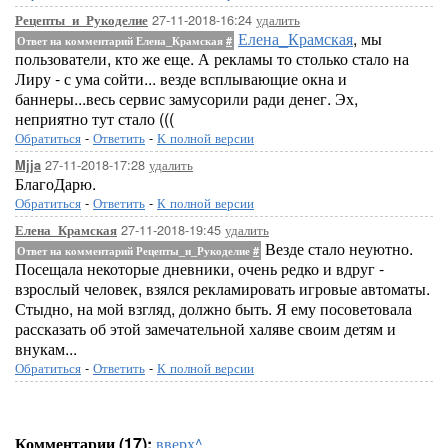
27-11-2018-16:24
удалить
Рецепты_и_Рукоделие
Елена_Крамская
, мы
Ответ на комментарий Елена_Крамская
#
пользователи, кто же еще. А рекламы то столько стало на
Лиру - с ума сойти... везде всплывающие окна и
баннеры...весь сервис замусорили ради денег. Эх,
неприятно тут стало (((
Обратиться
-
Ответить
-
К полной версии
27-11-2018-17:28
удалить
Mjja
БлагоДарю.
Обратиться
-
Ответить
-
К полной версии
27-11-2018-19:45
удалить
Елена_Крамская
Везде стало неуютно.
Ответ на комментарий Рецепты_и_Рукоделие
#
Посещала некоторые дневники, очень редко и вдруг -
взрослый человек, взялся рекламировать игровые автоматы.
Стыдно, на мой взгляд, должно быть. Я ему посоветовала
рассказать об этой замечательной халяве своим детям и
внукам...
Обратиться
-
Ответить
-
К полной версии
Комментарии (17):
вверх^