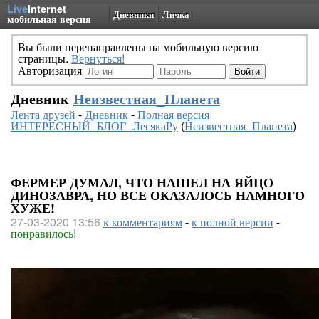
Live
Internet
Дневники
Личка
мобильная версия
Вы были перенаправлены на мобильную версию
страницы.
Вернуться!
Авторизация
Дневник
Неизвестная_Планета
Лента друзей
-
Дневник
-
Полная версия
ИНТЕРЕСНЫЙ_БЛОГ_ЛесякаРу
(
Неизвестная_Планета
)
ФЕРМЕР ДУМАЛ, ЧТО НАШЕЛ НА ЯЙЦО
ДИНОЗАВРА, НО ВСЕ ОКАЗАЛОСЬ НАМНОГО
ХУЖЕ!
27-03-2020 13:56
к комментариям
-
к полной версии
-
понравилось!