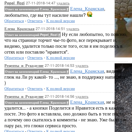
27-11-2018-14:47
удалить
Pepel_Rozi
Елена_Крамская
,
Ответ на комментарий Елена_Крамская
#
любопытно, где вы тут насилие нашли?
Обратиться
-
Ответить
-
К полной версии
27-11-2018-14:51
удалить
Елена_Крамская
Ну если любопытно, то поясню,
Ответ на комментарий Pepel_Rozi
#
что на странице торчит чье-то фото, все перекрывает и,
видимо, удалится только после того, если я им поделюсь в
сетях или поставлю "нравится".
Обратиться
-
Ответить
-
К полной версии
27-11-2018-14:53
удалить
Рецепты_и_Рукоделие
Елена_Крамская
, видимо
Ответ на комментарий Елена_Крамская
#
глюк на Ли ру какой- то ..., не знаю, в поддержку напишите
)
Обратиться
-
Ответить
-
К полной версии
27-11-2018-14:56
удалить
Рецепты_и_Рукоделие
Елена_Крамская
, не не
Ответ на комментарий Елена_Крамская
#
удалится... - а кнопки Поделится и Нравится есть в каждом
посте. Это фото я вставляла, оно должно быть в теле поста,
а почему оно скатилось в комменты - не знаю. Уже было так
пару раз, это глюки сервиса просто.
Обратиться
-
Ответить
-
К полной версии