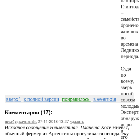
панцирь
Глиптод
–
семейст
бронено
живших
во
времена
Леднико
периода
Судя
по
всему,
зверь
погиб
вверх^
к полной версии
понравилось!
в evernote
совсем
молоды
Комментарии (17):
Экспер
обнару
27-11-2018-13:27
удалить
незабудка-огонёк
дыры
Исходное сообщение Неизвестная_Планета
Хосе Ниевас,
в
обычный фермер из Аргентины прогуливался неподалеку
его