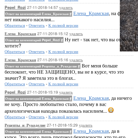
27-11-2018-14:57
удалить
Pepel_Rozi
Елена_Крамская
, на фото
Ответ на комментарий Елена_Крамская
#
нет никакого насилия...
Обратиться
-
Ответить
-
К полной версии
27-11-2018-15:12
удалить
Елена_Крамская
Ну нет - так нет, что вы от меня
Ответ на комментарий Pepel_Rozi
#
хотите?
Обратиться
-
Ответить
-
К полной версии
27-11-2018-15:16
удалить
Елена_Крамская
Вот меня больше
Ответ на комментарий Рецепты_и_Рукоделие
#
беспокоит, что НЕ ЗАЩИЩЕНО, вы не в курсе, что это
значит? Я заметила это в блогах..
Обратиться
-
Ответить
-
К полной версии
27-11-2018-15:19
удалить
Pepel_Rozi
Елена_Крамская
, да ничего
Ответ на комментарий Елена_Крамская
#
не хочу. Просто любопытно стало, почему в вас
археологическая находка показалась насилием...
Обратиться
-
Ответить
-
К полной версии
27-11-2018-15:29
удалить
Рецепты_и_Рукоделие
Елена_Крамская
, да в
Ответ на комментарий Елена_Крамская
#
курсе. Это всего лишь протокол безопасности, кто то его